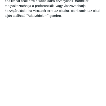
az arcán és a fején, de a kezén is, igen veszélyes,
beállításai csak erre a weboldalra érvényesek. Bármikor
megváltoztathatja a preferenciáit, vagy visszavonhatja
nagyon komoly vérzést okozva.
A Kékvillogó
hozzájárulását, ha visszatér erre az oldalra, és rákattint az oldal
legfrissebb híreit ide kattintva éred el! A
alján található "Adatvédelem" gombra.
Facebookon már 341 ezernél is többen követnek
minket.