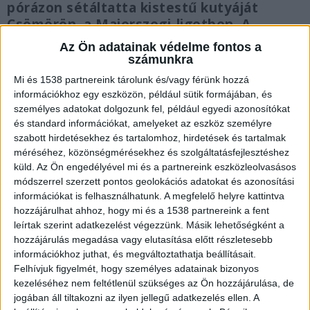
pórázon sétáltatta kistestű kutyáját
Csömörön, a Majorszegi-ligetben. A
szemtanúk elmondása szerint a család
Az Ön adatainak védelme fontos a
összetalálkozott az utcán egy kutyáját
számunkra
póráz és szájkosár nélkül sétáltató
Mi és 1538 partnereink tárolunk és/vagy férünk hozzá
emberrel. A harci kutya ekkor teljesen
információkhoz egy eszközön, például sütik formájában, és
megvadult, a gazdája nem volt képes
személyes adatokat dolgozunk fel, például egyedi azonosítókat
semmilyen szinten visszatartani az ebet.
és standard információkat, amelyeket az eszköz személyre
szabott hirdetésekhez és tartalomhoz, hirdetések és tartalmak
méréséhez, közönségmérésekhez és szolgáltatásfejlesztéshez
küld.
Az Ön engedélyével mi és a partnereink eszközleolvasásos
módszerrel szerzett pontos geolokációs adatokat és azonosítási
információkat is felhasználhatunk. A megfelelő helyre kattintva
Összeharapta a fiú testét
hozzájárulhat ahhoz, hogy mi és a 1538 partnereink a fent
leírtak szerint adatkezelést végezzünk. Másik lehetőségként a
A megvadult kutya a kiskutyát és annak gazdáját
hozzájárulás megadása vagy elutasítása előtt részletesebb
is megtámadta, egy 20 éves válogatott sportoló
információkhoz juthat, és megváltoztathatja beállításait.
fiatalembert. Az amerikai pitbull terrier fajtájú
Felhívjuk figyelmét, hogy személyes adatainak bizonyos
kezeléséhez nem feltétlenül szükséges az Ön hozzájárulása, de
kutya többször megharapta a fiatal fiút a száján,
jogában áll tiltakozni az ilyen jellegű adatkezelés ellen. A