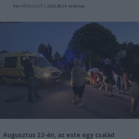
Írta:
KÉKVILLOGÓ
|
2025.08.24. vasárnap
Augusztus 22-én, az este egy család