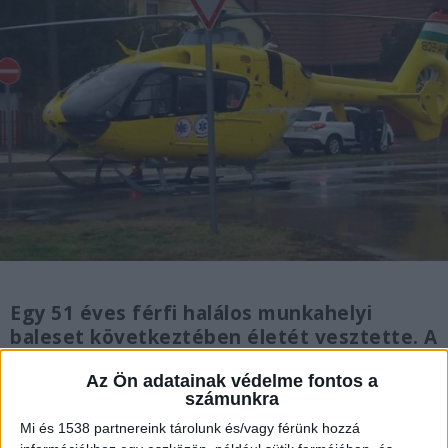
Egy 51 éves férfi halálos munkahelyi
baleset következtében életét vesztette. A
tragédia múlt szerdán történt, amikor egy
Az Ön adatainak védelme fontos a
markológép egy konténernek nyomta egy
számunkra
abonyi telephelyen a férfit. Hiába
Mi és 1538 partnereink tárolunk és/vagy férünk hozzá
érkezett érte mentőhelikopter, már nem