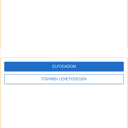
MEGOSZTÁS:
ELFOGADOM
TOVÁBBI LEHETŐSÉGEK
Előző
Következő
A budapesti repülőtéren fogták
Dráma Dunaföldváron: