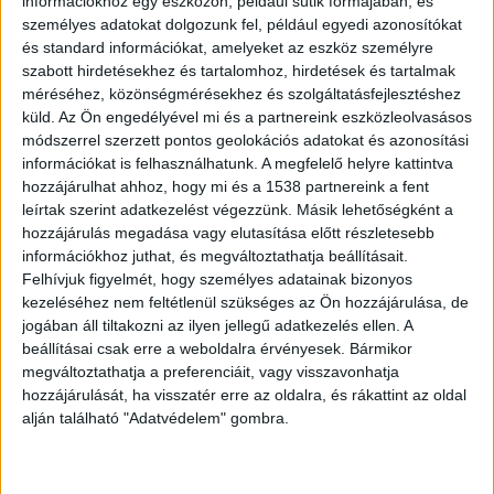
információkhoz egy eszközön, például sütik formájában, és
lehetett megmenteni az életét.
személyes adatokat dolgozunk fel, például egyedi azonosítókat
és standard információkat, amelyeket az eszköz személyre
szabott hirdetésekhez és tartalomhoz, hirdetések és tartalmak
méréséhez, közönségmérésekhez és szolgáltatásfejlesztéshez
küld.
Az Ön engedélyével mi és a partnereink eszközleolvasásos
Halálos baleset
módszerrel szerzett pontos geolokációs adatokat és azonosítási
információkat is felhasználhatunk. A megfelelő helyre kattintva
Tragikus baleset történt szerdán egy abonyi
hozzájárulhat ahhoz, hogy mi és a 1538 partnereink a fent
telephelyen. Egy 51 éves férfi halálos munkahelyi
leírtak szerint adatkezelést végezzünk. Másik lehetőségként a
hozzájárulás megadása vagy elutasítása előtt részletesebb
balesetet szenvedett, amikor munkatársa egy
információkhoz juthat, és megváltoztathatja beállításait.
markológéppel dolgozott mellette. A gép kanala
Felhívjuk figyelmét, hogy személyes adatainak bizonyos
kezeléséhez nem feltétlenül szükséges az Ön hozzájárulása, de
a férfit egy konténerhez nyomta.
A Kékvillogó
jogában áll tiltakozni az ilyen jellegű adatkezelés ellen. A
legfrissebb híreit ide kattintva éred el! A
beállításai csak erre a weboldalra érvényesek. Bármikor
Facebookon már 342 ezernél is többen követnek
megváltoztathatja a preferenciáit, vagy visszavonhatja
hozzájárulását, ha visszatér erre az oldalra, és rákattint az oldal
minket.
alján található "Adatvédelem" gombra.