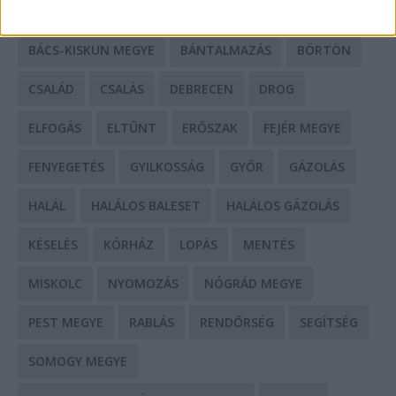
BALESET
BORSOD MEGYE
BUDAPEST
BÁCS-KISKUN MEGYE
BÁNTALMAZÁS
BÖRTÖN
CSALÁD
CSALÁS
DEBRECEN
DROG
ELFOGÁS
ELTŰNT
ERŐSZAK
FEJÉR MEGYE
FENYEGETÉS
GYILKOSSÁG
GYŐR
GÁZOLÁS
HALÁL
HALÁLOS BALESET
HALÁLOS GÁZOLÁS
KÉSELÉS
KÓRHÁZ
LOPÁS
MENTÉS
MISKOLC
NYOMOZÁS
NÓGRÁD MEGYE
PEST MEGYE
RABLÁS
RENDŐRSÉG
SEGÍTSÉG
SOMOGY MEGYE