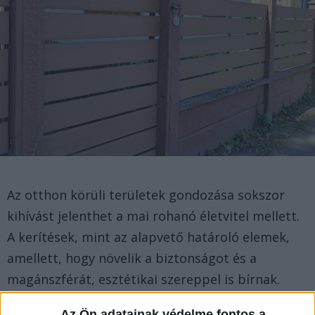
Az otthon körüli területek gondozása sokszor
kihívást jelenthet a mai rohanó életvitel mellett.
A kerítések, mint az alapvető határoló elemek,
amellett, hogy növelik a biztonságot és a
magánszférát, esztétikai szereppel is bírnak.
Talán Ön is azon gondolkodik, milyen megoldást
Az Ön adatainak védelme fontos a