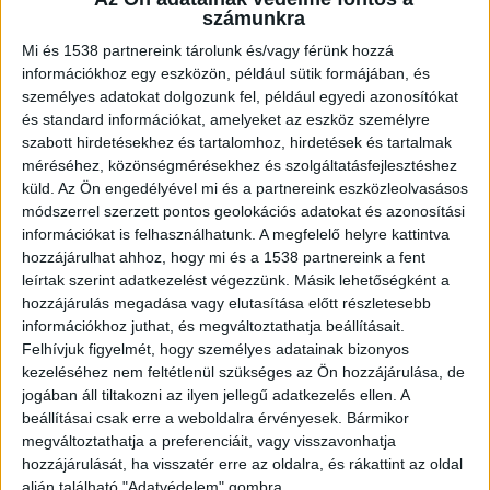
válasszon, ami fenntarthatóságot és vonzó
számunkra
külsőt is biztosít? A gondozásmentes kerítések jó
Mi és 1538 partnereink tárolunk és/vagy férünk hozzá
választásnak tűnhetnek.
információkhoz egy eszközön, például sütik formájában, és
személyes adatokat dolgozunk fel, például egyedi azonosítókat
és standard információkat, amelyeket az eszköz személyre
Fenntartható anyagok előnyei a kerítéseknél
szabott hirdetésekhez és tartalomhoz, hirdetések és tartalmak
méréséhez, közönségmérésekhez és szolgáltatásfejlesztéshez
küld.
Az Ön engedélyével mi és a partnereink eszközleolvasásos
A fenntarthatóság idejében a környezetbarát
módszerrel szerzett pontos geolokációs adatokat és azonosítási
alternatívák iránti igény egyre nő. A kerítések
információkat is felhasználhatunk. A megfelelő helyre kattintva
hozzájárulhat ahhoz, hogy mi és a 1538 partnereink a fent
között is megtalálhatók azok a verziók, amik
leírtak szerint adatkezelést végezzünk. Másik lehetőségként a
környezetkímélőek és pénzügyileg is kedvezőek.
hozzájárulás megadása vagy elutasítása előtt részletesebb
információkhoz juthat, és megváltoztathatja beállításait.
Például a fa-műanyag kompozit kerítések
Felhívjuk figyelmét, hogy személyes adatainak bizonyos
nemcsak tartósak, hanem kevés karbantartásra
kezeléséhez nem feltétlenül szükséges az Ön hozzájárulása, de
jogában áll tiltakozni az ilyen jellegű adatkezelés ellen. A
van szükségük, ami ideális azok számára, akik
beállításai csak erre a weboldalra érvényesek. Bármikor
nem szívesen töltenek sok időt a kerítések
megváltoztathatja a preferenciáit, vagy visszavonhatja
ápolásával. A
WPC kerítések
ellenállnak az
hozzájárulását, ha visszatér erre az oldalra, és rákattint az oldal
alján található "Adatvédelem" gombra.