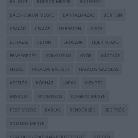
BALESET
BORSOD MEGYE
BUDAPEST
BÁCS-KISKUN MEGYE
BÁNTALMAZÁS
BÖRTÖN
CSALÁD
CSALÁS
DEBRECEN
DROG
ELFOGÁS
ELTŰNT
ERŐSZAK
FEJÉR MEGYE
FENYEGETÉS
GYILKOSSÁG
GYŐR
GÁZOLÁS
HALÁL
HALÁLOS BALESET
HALÁLOS GÁZOLÁS
KÉSELÉS
KÓRHÁZ
LOPÁS
MENTÉS
MISKOLC
NYOMOZÁS
NÓGRÁD MEGYE
PEST MEGYE
RABLÁS
RENDŐRSÉG
SEGÍTSÉG
SOMOGY MEGYE
SZABOLCS-SZATMÁR-BEREG MEGYE
SZEGED