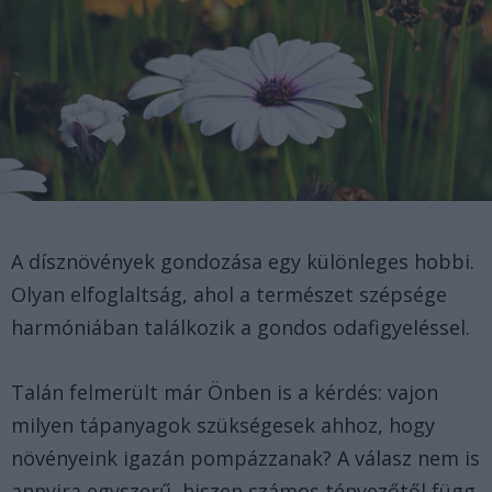
A dísznövények gondozása egy különleges hobbi.
Olyan elfoglaltság, ahol a természet szépsége
harmóniában találkozik a gondos odafigyeléssel.
Talán felmerült már Önben is a kérdés: vajon
milyen tápanyagok szükségesek ahhoz, hogy
növényeink igazán pompázzanak? A válasz nem is
annyira egyszerű, hiszen számos tényezőtől függ,