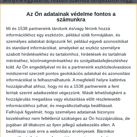
milyen trágyázási mód a leghatékonyabb.
Az Ön adatainak védelme fontos a
számunkra
Tápanyagok szerepe a növényápolásban
Mi és 1538 partnereink tárolunk és/vagy férünk hozzá
információkhoz egy eszközön, például sütik formájában, és
személyes adatokat dolgozunk fel, például egyedi azonosítókat
A növények számára elérhető tápanyagok
és standard információkat, amelyeket az eszköz személyre
biztosítása kulcsfontosságú a megfelelő
szabott hirdetésekhez és tartalomhoz, hirdetések és tartalmak
méréséhez, közönségmérésekhez és szolgáltatásfejlesztéshez
növekedés érdekében. A talaj természetes
küld.
Az Ön engedélyével mi és a partnereink eszközleolvasásos
tápanyagtartalma sokszor nem elegendő ahhoz,
módszerrel szerzett pontos geolokációs adatokat és azonosítási
információkat is felhasználhatunk. A megfelelő helyre kattintva
hogy a növények teljes pompájukban fejlődjenek.
hozzájárulhat ahhoz, hogy mi és a 1538 partnereink a fent
A nitrogén, foszfor és kálium három alapvető
leírtak szerint adatkezelést végezzünk. Másik lehetőségként a
tápanyag, ami nélkül nehezen képzelhető el az
hozzájárulás megadása vagy elutasítása előtt részletesebb
információkhoz juthat, és megváltoztathatja beállításait.
egészséges növekedés.
Felhívjuk figyelmét, hogy személyes adatainak bizonyos
kezeléséhez nem feltétlenül szükséges az Ön hozzájárulása, de
jogában áll tiltakozni az ilyen jellegű adatkezelés ellen. A
A modern
műtrágyák
, különösen a bevonattal
beállításai csak erre a weboldalra érvényesek. Bármikor
ellátott típusok, az optimális mennyiségben