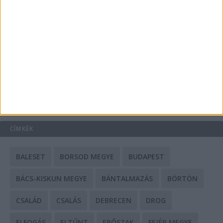
A csőbúvár szivattyúk: mit kell tudni róluk?
Mit tudnak a keleti e-bike-ok?
HIRDETÉS
CÍMKÉK
BALESET
BORSOD MEGYE
BUDAPEST
BÁCS-KISKUN MEGYE
BÁNTALMAZÁS
BÖRTÖN
CSALÁD
CSALÁS
DEBRECEN
DROG
ELFOGÁS
ELTŰNT
ERŐSZAK
FEJÉR MEGYE