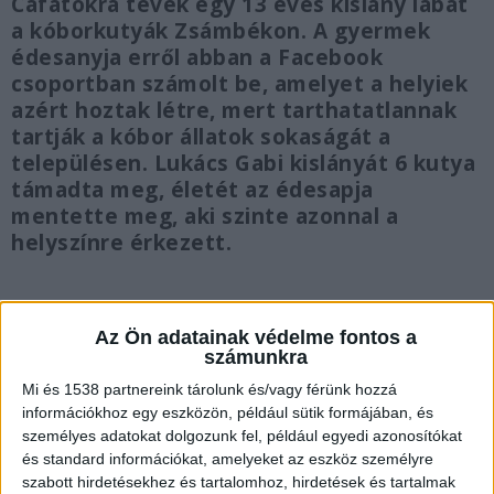
Cafatokra tévék egy 13 éves kislány lábát
a kóborkutyák Zsámbékon. A gyermek
édesanyja erről abban a Facebook
csoportban számolt be, amelyet a helyiek
azért hoztak létre, mert tarthatatlannak
tartják a kóbor állatok sokaságát a
településen. Lukács Gabi kislányát 6 kutya
támadta meg, életét az édesapja
mentette meg, aki szinte azonnal a
helyszínre érkezett.
Az Ön adatainak védelme fontos a
számunkra
Kutyatámadás Zsámbékon
Mi és 1538 partnereink tárolunk és/vagy férünk hozzá
Brutális kutyatámadás történt Zsámbékon
információkhoz egy eszközön, például sütik formájában, és
személyes adatokat dolgozunk fel, például egyedi azonosítókat
február 10-én, a helyi pincesor tetején. A 13 éves
és standard információkat, amelyeket az eszköz személyre
kislány éppen édesapjához igyekezett, ám
szabott hirdetésekhez és tartalomhoz, hirdetések és tartalmak