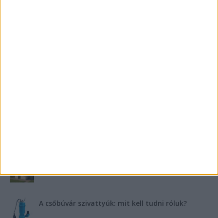
fontos a villanybojler a modern otthonokban?
Saunier Duval gázkazán karbantartása a tél előtt –
Hogyan készüljünk fel a hóra és fagyra?
FRISS TÁMOGATÓI TARTALOM
Miért fáj gyakrabban a nők csípője? – A válasz a
medencében rejlik
B-vitamin komplex és folsav: szükséged van rá?
Energiát függetlenül: szigetüzemű megoldások
A csőbúvár szivattyúk: mit kell tudni róluk?