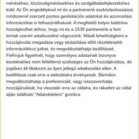
miközben a közeli iskola melletti útnál járt, 5-6
méréséhez, közönségmérésekhez és szolgáltatásfejlesztéshez
küld.
Az Ön engedélyével mi és a partnereink eszközleolvasásos
kutya kezdett közeledni felé és pillanatok alatt
módszerrel szerzett pontos geolokációs adatokat és azonosítási
körbevették. A kislány édesanyja szerint három
információkat is felhasználhatunk. A megfelelő helyre kattintva
hozzájárulhat ahhoz, hogy mi és a 1538 partnereink a fent
kicsi és három nagyobb termetű állat jelent meg
leírtak szerint adatkezelést végezzünk. Másik lehetőségként a
az úton, az édesapjával telefonon beszélő kislány
hozzájárulás megadása vagy elutasítása előtt részletesebb
információkhoz juthat, és megváltoztathatja beállításait.
előtt, akit előbb a kisebb termetű kutyák
Felhívjuk figyelmét, hogy személyes adatainak bizonyos
kezdtek cibálni a tornazsákjánál, majd a lábainál
kezeléséhez nem feltétlenül szükséges az Ön hozzájárulása, de
fogva, ezt követően pedig a nagyobb állatok is
jogában áll tiltakozni az ilyen jellegű adatkezelés ellen. A
beállításai csak erre a weboldalra érvényesek. Bármikor
nekiestek.
A Kékvillogó.hu legfrissebb híreit ide
megváltoztathatja a preferenciáit, vagy visszavonhatja
kattintva éred el!
hozzájárulását, ha visszatér erre az oldalra, és rákattint az oldal
alján található "Adatvédelem" gombra.