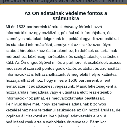
például a HairHungary által alkalmazott Trivellini
FUE segítségével az eljárás egész évben
Az Ön adatainak védelme fontos a
elvégezhető.
számunkra
Mi és 1538 partnereink tárolunk és/vagy férünk hozzá
információkhoz egy eszközön, például sütik formájában, és
Az évszakválasztás nem lényegtelen, hiszen a
személyes adatokat dolgozunk fel, például egyedi azonosítókat
különböző időszakok más-más körülményeket
és standard információkat, amelyeket az eszköz személyre
teremthetnek a helyreállításhoz és a szokásos
szabott hirdetésekhez és tartalomhoz, hirdetések és tartalmak
méréséhez, közönségmérésekhez és szolgáltatásfejlesztéshez
életvitelhez való visszailleszkedéshez. Tekintsük
küld.
Az Ön engedélyével mi és a partnereink eszközleolvasásos
át a tavaszt, a nyarat, az őszt és a telet, és
módszerrel szerzett pontos geolokációs adatokat és azonosítási
információkat is felhasználhatunk. A megfelelő helyre kattintva
nézzük meg, hogyan tudna mérlegelni!
hozzájárulhat ahhoz, hogy mi és a 1538 partnereink a fent
leírtak szerint adatkezelést végezzünk. Másik lehetőségként a
Miért kedvező a tavasz?
hozzájárulás megadása vagy elutasítása előtt részletesebb
információkhoz juthat, és megváltoztathatja beállításait.
Felhívjuk figyelmét, hogy személyes adatainak bizonyos
Szeretettel köszöntjük a tavaszi szezon előnyeit
kezeléséhez nem feltétlenül szükséges az Ön hozzájárulása, de
jogában áll tiltakozni az ilyen jellegű adatkezelés ellen. A
kedvelők táborában. Ebben az időszakban az
beállításai csak erre a weboldalra érvényesek. Bármikor
időjárás kiegyensúlyozottabb, se a nyári