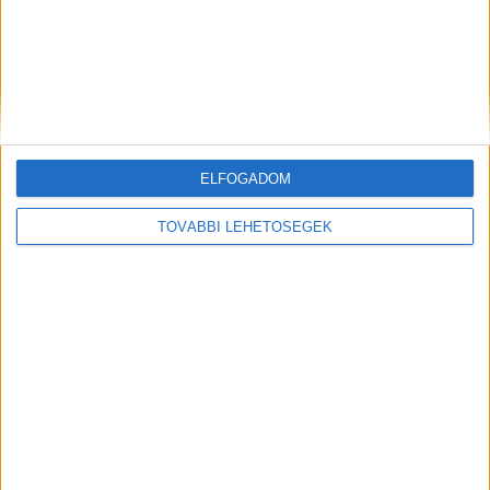
eredményekre, a tél kiváló választásnak tűnhet.
Végtére is, a hajbeültetés sikere nemcsak az
időzítésen múlik, hanem a szakszerű eljáráson és
a páciens együttműködésén. Érdemes jól
átgondolni minden részletet, hogy a döntése
ELFOGADOM
hosszú távon is elégedettséget nyújtson.
TOVÁBBI LEHETŐSÉGEK
Ez a cikk szponzorált tartalom, megrendelő a
hairhungary.hu oldalt működtető cég.
MEGOSZTÁS: