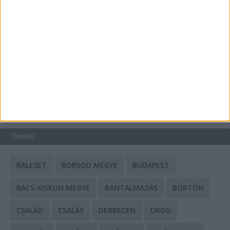
A csőbúvár szivattyúk: mit kell tudni róluk?
Mit tudnak a keleti e-bike-ok?
HIRDETÉS
CÍMKÉK
BALESET
BORSOD MEGYE
BUDAPEST
BÁCS-KISKUN MEGYE
BÁNTALMAZÁS
BÖRTÖN
CSALÁD
CSALÁS
DEBRECEN
DROG