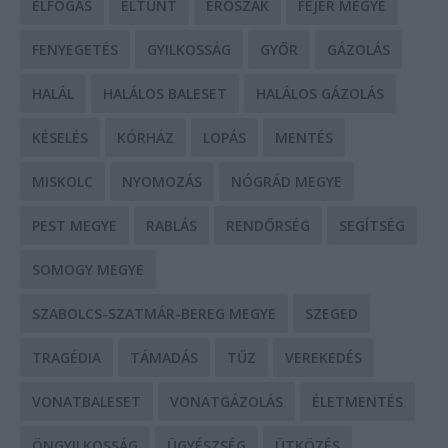
ELFOGÁS
ELTŰNT
ERŐSZAK
FEJÉR MEGYE
FENYEGETÉS
GYILKOSSÁG
GYŐR
GÁZOLÁS
HALÁL
HALÁLOS BALESET
HALÁLOS GÁZOLÁS
KÉSELÉS
KÓRHÁZ
LOPÁS
MENTÉS
MISKOLC
NYOMOZÁS
NÓGRÁD MEGYE
PEST MEGYE
RABLÁS
RENDŐRSÉG
SEGÍTSÉG
SOMOGY MEGYE
SZABOLCS-SZATMÁR-BEREG MEGYE
SZEGED
TRAGÉDIA
TÁMADÁS
TŰZ
VEREKEDÉS
VONATBALESET
VONATGÁZOLÁS
ÉLETMENTÉS
ÖNGYILKOSSÁG
ÜGYÉSZSÉG
ÜTKÖZÉS