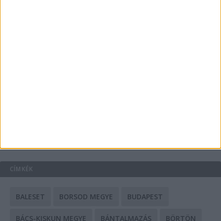
Energiát függetlenül: szigetüzemű megoldások
A csőbúvár szivattyúk: mit kell tudni róluk?
Mit tudnak a keleti e-bike-ok?
HIRDETÉS
CÍMKÉK
BALESET
BORSOD MEGYE
BUDAPEST
BÁCS-KISKUN MEGYE
BÁNTALMAZÁS
BÖRTÖN