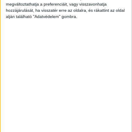
megváltoztathatja a preferenciáit, vagy visszavonhatja
a Nógrád Vármegyei Katasztrófavédelmi
hozzájárulását, ha visszatér erre az oldalra, és rákattint az oldal
Igazgatóság szóvivője.
A Kékvillogó legfrissebb
alján található "Adatvédelem" gombra.
híreit ide kattintva éred el! A Facebookon már
342 ezernél is többen követnek minket.