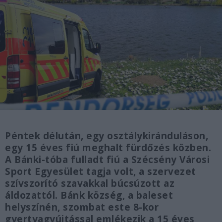
Péntek délután, egy osztálykiránduláson,
egy 15 éves fiú meghalt fürdőzés közben.
A Bánki-tóba fulladt fiú a Szécsény Városi
Sport Egyesület tagja volt, a szervezet
szívszorító szavakkal búcsúzott az
áldozattól. Bánk község, a baleset
helyszínén, szombat este 8-kor
gyertyagyújtással emlékezik a 15 éves