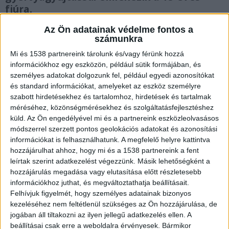
fiúra.
Az Ön adatainak védelme fontos a
számunkra
Mi és 1538 partnereink tárolunk és/vagy férünk hozzá
információkhoz egy eszközön, például sütik formájában, és
Fürdőzés közben tűnt el
személyes adatokat dolgozunk fel, például egyedi azonosítókat
Péntek délután 15 óra 30 perc körül, egy
és standard információkat, amelyeket az eszköz személyre
szabott hirdetésekhez és tartalomhoz, hirdetések és tartalmak
általános iskolai kirándulás során a Bánki-tóban
méréséhez, közönségmérésekhez és szolgáltatásfejlesztéshez
egy 15 éves fiú elmerült, de a felszínre már nem
küld.
Az Ön engedélyével mi és a partnereink eszközleolvasásos
módszerrel szerzett pontos geolokációs adatokat és azonosítási
ért fel. A fiatalt többen keresték a strand
információkat is felhasználhatunk. A megfelelő helyre kattintva
vizében, ami helyenként elérheti a több méteres
hozzájárulhat ahhoz, hogy mi és a 1538 partnereink a fent
leírtak szerint adatkezelést végezzünk. Másik lehetőségként a
vízmélységet is. A könnyűbúvárok 16 óra 50
hozzájárulás megadása vagy elutasítása előtt részletesebb
perckor találták meg a gyermek holttestét a
információkhoz juthat, és megváltoztathatja beállításait.
Bánki-tóban. A Rétsági Rendőrkapitányság az
Felhívjuk figyelmét, hogy személyes adatainak bizonyos
kezeléséhez nem feltétlenül szükséges az Ön hozzájárulása, de
eset körülményeit büntetőeljárás keretében
jogában áll tiltakozni az ilyen jellegű adatkezelés ellen. A
vizsgálja – mondta a nool.hu-nak Kapás Márton,
beállításai csak erre a weboldalra érvényesek. Bármikor