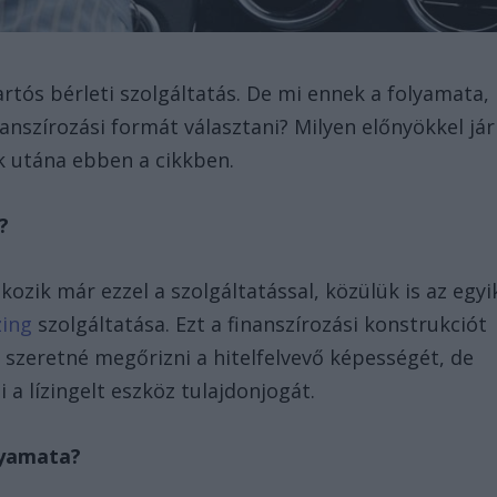
tartós bérleti szolgáltatás. De mi ennek a folyamata,
anszírozási formát választani? Milyen előnyökkel jár
k utána ebben a cikkben.
?
ozik már ezzel a szolgáltatással, közülük is az egyi
zing
szolgáltatása. Ezt a finanszírozási konstrukciót
 szeretné megőrizni a hitelfelvevő képességét, de
a lízingelt eszköz tulajdonjogát.
lyamata?