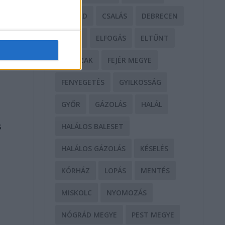
CSALÁD
CSALÁS
DEBRECEN
DROG
ELFOGÁS
ELTŰNT
y
ERŐSZAK
FEJÉR MEGYE
FENYEGETÉS
GYILKOSSÁG
GYŐR
GÁZOLÁS
HALÁL
s
HALÁLOS BALESET
HALÁLOS GÁZOLÁS
KÉSELÉS
KÓRHÁZ
LOPÁS
MENTÉS
MISKOLC
NYOMOZÁS
NÓGRÁD MEGYE
PEST MEGYE