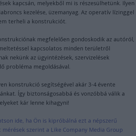
sek kapcsán, melyekből mi is részesülhetünk. Ilyen
miabroncs kezelése, üzemanyag. Az operatív lízinggel
m terheli a konstrukciót.
onstrukciónak megfelelően gondoskodik az autóról,
eltetéssel kapcsolatos minden területről
ak nekünk az ügyintézések, szervizelések
ülő probléma megoldásával.
yen konstrukció segítségével akár 3-4 évente
tánkat. Így biztonságosabbá és vonzóbbá válik a
elyeket kár lenne kihagyni!
ntson ide, ha Ön is kipróbálná ezt a népszerű
ált mérések szerint a Like Company Media Group