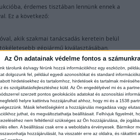
rukcióba, érdemes tisztában lennünk ennek a
al. Ez a következő:
óval, akik szakmai tanácsadás keretein belül
tökéletesebb gépjármű kiválasztásában.
Az Ön adatainak védelme fontos a számunkr
pjárművet, a megbeszélt szolgáltatások
nk tárolunk és/vagy férünk hozzá információkhoz egy eszközön, példáu
avidíj ellenében bérbe vesszük az autót.
t dolgozunk fel, például egyedi azonosítókat és standard információk
abott hirdetésekhez és tartalomhoz, hirdetések és tartalmak méréséhe
rleti díjat fizetünk a gépjármű használatáért.
és szolgáltatásfejlesztéshez küld.
Az Ön engedélyével mi és a partne
dszerrel szerzett pontos geolokációs adatokat és azonosítási informác
tja a cégünk.
megfelelő helyre kattintva hozzájárulhat ahhoz, hogy mi és a 1538 partne
 végezzünk. Másik lehetőségként a hozzájárulás megadása vagy elutasí
autót visszaszolgáltatjuk a bérbeadónak, aki
iókhoz juthat, és megváltoztathatja beállításait.
Felhívjuk figyelmét, 
ezeléséhez nem feltétlenül szükséges az Ön hozzájárulása, de jogában 
zelés ellen. A beállításai csak erre a weboldalra érvényesek. Bármikor m
isszavonhatja hozzájárulását, ha visszatér erre az oldalra, és rákattint a
ei?
lem" gombra.