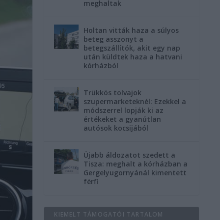
meghaltak
Holtan vitták haza a súlyos
beteg asszonyt a
betegszállítók, akit egy nap
után küldtek haza a hatvani
kórházból
Trükkös tolvajok
szupermarketeknél: Ezekkel a
módszerrel lopják ki az
értékeket a gyanútlan
autósok kocsijából
Újabb áldozatot szedett a
Tisza: meghalt a kórházban a
Gergelyugornyánál kimentett
férfi
KIEMELT TÁMOGATÓI TARTALOM