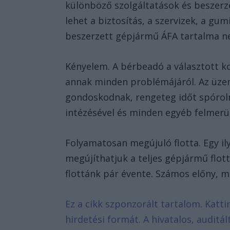
különböző szolgáltatások és beszerzé
lehet a biztosítás, a szervizek, a gu
beszerzett gépjármű ÁFA tartalma ne
Kényelem. A bérbeadó a választott k
annak minden problémájáról. Az üzem
gondoskodnak, rengeteg időt spóroln
intézésével és minden egyéb felmer
Folyamatosan megújuló flotta. Egy il
megújíthatjuk a teljes gépjármű flot
flottánk pár évente. Számos előny, m
Ez a cikk szponzorált tartalom. Katti
hirdetési formát. A hivatalos, audit