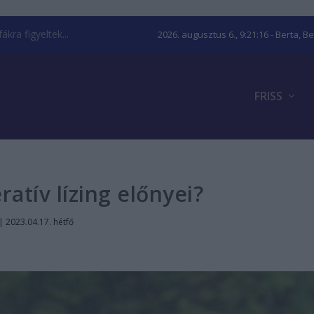
kra figyeltek...
2026. augusztus 6., 9:21:17
- Berta, B
FRISS
ratív lízing előnyei?
|
2023.04.17. hétfő