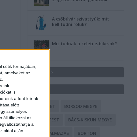
A csőbúvár szivattyúk: mit
kell tudni róluk?
Mit tudnak a keleti e-bike-ok?
a
l sütik formájában,
HIRDETÉS
at, amelyeket az
z,
reink
CÍMKÉK
iókat is
reink a fent leírtak
tása előtt
BALESET
BORSOD MEGYE
hogy személyes
áll tiltakozni az
BUDAPEST
BÁCS-KISKUN MEGYE
egváltoztathatja a
z oldal alján
BÁNTALMAZÁS
BÖRTÖN