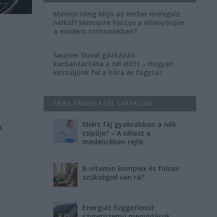
Mennyi ideig bírja az ember melegvíz
nélkül? Mennyire fontos a villanybojler
a modern otthonokban?
Saunier Duval gázkazán
karbantartása a tél előtt – Hogyan
készüljünk fel a hóra és fagyra?
FRISS TÁMOGATÓI TARTALOM
Miért fáj gyakrabban a nők
k
csípője? – A válasz a
medencében rejlik
B-vitamin komplex és folsav:
szükséged van rá?
Energiát függetlenül:
szigetüzemű megoldások