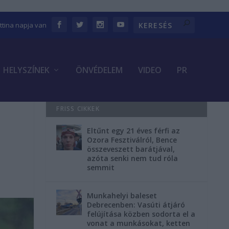
ettina napja van
HELYSZÍNEK
ÖNVÉDELEM
VIDEO
PR
FRISS CIKKEK
Eltűnt egy 21 éves férfi az
Ozora Fesztiválról, Bence
összeveszett barátjával,
azóta senki nem tud róla
semmit
Munkahelyi baleset
Debrecenben: Vasúti átjáró
felújítása közben sodorta el a
vonat a munkásokat, ketten