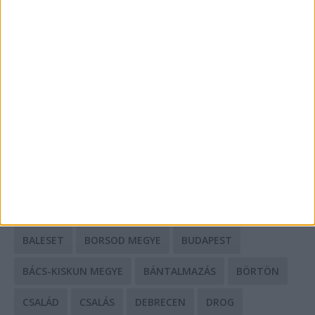
A csőbúvár szivattyúk: mit kell tudni róluk?
Mit tudnak a keleti e-bike-ok?
HIRDETÉS
CÍMKÉK
BALESET
BORSOD MEGYE
BUDAPEST
BÁCS-KISKUN MEGYE
BÁNTALMAZÁS
BÖRTÖN
CSALÁD
CSALÁS
DEBRECEN
DROG