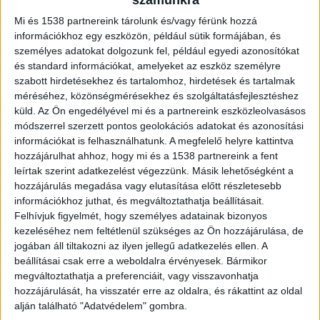
forradalmasította a kozmetikai
számunkra
szolgáltatásokat.
Mi és 1538 partnereink tárolunk és/vagy férünk hozzá
információkhoz egy eszközön, például sütik formájában, és
személyes adatokat dolgozunk fel, például egyedi azonosítókat
De vajon mit jelent ma
a modern kozmetika
és standard információkat, amelyeket az eszköz személyre
szabott hirdetésekhez és tartalomhoz, hirdetések és tartalmak
ténylegesen? A válasz nem egyszerű, mivel itt
méréséhez, közönségmérésekhez és szolgáltatásfejlesztéshez
már több, mint puszta bőrápolásról van szó.
küld.
Az Ön engedélyével mi és a partnereink eszközleolvasásos
módszerrel szerzett pontos geolokációs adatokat és azonosítási
információkat is felhasználhatunk. A megfelelő helyre kattintva
Hagyományos és új kozmetikai eljárások
hozzájárulhat ahhoz, hogy mi és a 1538 partnereink a fent
leírtak szerint adatkezelést végezzünk. Másik lehetőségként a
hozzájárulás megadása vagy elutasítása előtt részletesebb
Képzeld el, hogy ma már az ultrahangos
információkhoz juthat, és megváltoztathatja beállításait.
kezelések mellett lézeres és plazma technikák is
Felhívjuk figyelmét, hogy személyes adatainak bizonyos
rendelkezésünkre állnak. A modern módszerek
kezeléséhez nem feltétlenül szükséges az Ön hozzájárulása, de
jogában áll tiltakozni az ilyen jellegű adatkezelés ellen. A
mélyebbre hatolnak a bőrben, nem csak a
beállításai csak erre a weboldalra érvényesek. Bármikor
felszíni problémákat oldják meg. A fejlett
megváltoztathatja a preferenciáit, vagy visszavonhatja
hozzájárulását, ha visszatér erre az oldalra, és rákattint az oldal
eljárások közé tartozik például a
alján található "Adatvédelem" gombra.
rádiófrekvenciás technológia, ami serkenti a