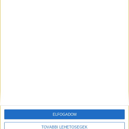
legújabb trendek követéséhez.
Ezek az újítások széles körben elérhetőek. Ha
pedig kipróbálod őket, személyesen is
megtapasztalhatod a különbséget, amit a
modern kozmetikai kezelés kínál számodra.
Ez a cikk szponzorált tartalom, megrendelő az
ur-bs.com oldalt működtető cég.
ELFOGADOM
MEGOSZTÁS:
TOVÁBBI LEHETŐSÉGEK