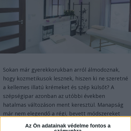
Sokan már gyerekkorukban arról álmodoznak,
hogy kozmetikusok lesznek, hiszen ki ne szeretné
a kellemes illatú krémeket és szép külsőt? A
szépségipar azonban az utóbbi években
hatalmas változáson ment keresztül. Manapság
már nem elegendő a régi, bevett módszereket
alkalmazni, hiszen a technológiai fejlődés
Az Ön adatainak védelme fontos a