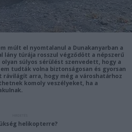
nem múlt el nyomtalanul a Dunakanyarban a
tal lány túrája rosszul végződött a népszerű
olyan súlyos sérülést szenvedett, hogy a
m tudták volna biztonságosan és gyorsan
t rávilágít arra, hogy még a városhatárhoz
ejthetnek komoly veszélyeket, ha a
akulnak.
szükség helikopterre?