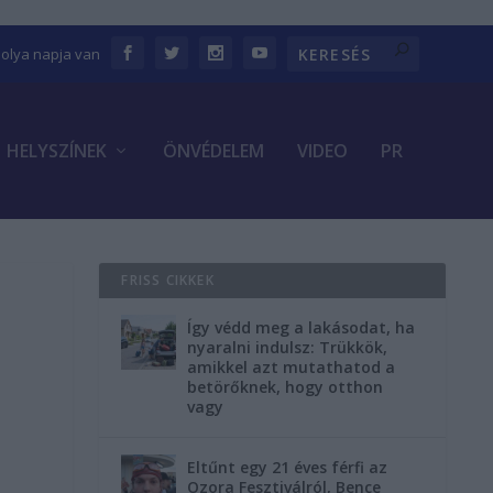
bolya napja van
HELYSZÍNEK
ÖNVÉDELEM
VIDEO
PR
FRISS CIKKEK
Így védd meg a lakásodat, ha
nyaralni indulsz: Trükkök,
amikkel azt mutathatod a
betörőknek, hogy otthon
vagy
Eltűnt egy 21 éves férfi az
Ozora Fesztiválról, Bence