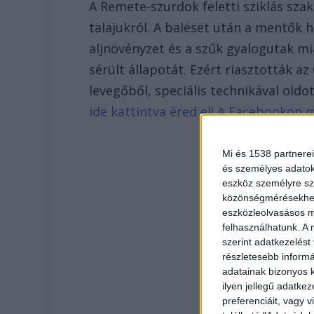
A Remete-szurdok feletti sziklás sz
talajukról. A baleset után a mentők 
aljnövényzet és a szűk gyalogutak mi
sérült állapotát. Ezért riasztották a
levegőből, speciális technikával old
ide kattintva éred el! A Facebookon 
Mi és 1538 partnerei
és személyes adatoka
eszköz személyre sz
közönségmérésekhez 
eszközleolvasásos mó
felhasználhatunk. A 
szerint adatkezelést
részletesebb informác
adatainak bizonyos k
ilyen jellegű adatke
preferenciáit, vagy v