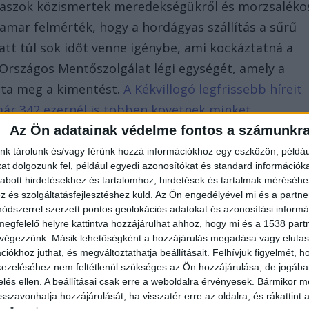
akaszok közismertek meredekségükről és morzsaléko
hamar felmérték, hogy a hordágyas szállítás a sűrű
att túl sok időt venne igénybe, ami kockáztatná a
z Országos Mentőszolgálat légi egységét, amely a
otta meg a kimentést.
A Kékvillogó legfrissebb híreit
már 342 ezernél is többen követnek minket.
Az Ön adatainak védelme fontos a számunkr
nk tárolunk és/vagy férünk hozzá információkhoz egy eszközön, példáu
t dolgozunk fel, például egyedi azonosítókat és standard információk
abott hirdetésekhez és tartalomhoz, hirdetések és tartalmak méréséhe
és szolgáltatásfejlesztéshez küld.
Az Ön engedélyével mi és a partne
dszerrel szerzett pontos geolokációs adatokat és azonosítási informác
megfelelő helyre kattintva hozzájárulhat ahhoz, hogy mi és a 1538 partne
 végezzünk. Másik lehetőségként a hozzájárulás megadása vagy elutasí
iókhoz juthat, és megváltoztathatja beállításait.
Felhívjuk figyelmét, 
ezeléséhez nem feltétlenül szükséges az Ön hozzájárulása, de jogában 
zelés ellen. A beállításai csak erre a weboldalra érvényesek. Bármikor m
isszavonhatja hozzájárulását, ha visszatér erre az oldalra, és rákattint a