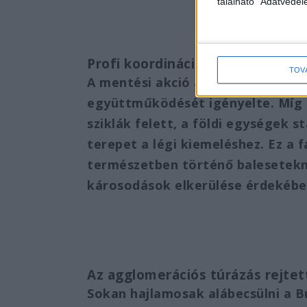
található "Adatvéde
Profi koordináció a vészhelyzet
TOV
A mentési akció a hatóságok és 
együttműködését igényelte. Míg a
sziklák felett, a földi egységek st
terepet a légi kiemeléshez. Ez a
természetben történő balesetekn
károsodások elkerülése érdekébe
Az agglomerációs túrázás rejtet
Sokan hajlamosak alábecsülni a B