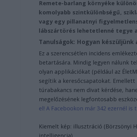
Remete-barlang környéke különös
komolyabb szintkülönbségű, szikl
vagy egy pillanatnyi figyelmetle
lábszártörés lehetetlenné tegye a
Tanulságok: Hogyan készüljünk 
Ez a szerencsétlen incidens emlékezt
betartására. Mindig legyen nálunk te
olyan applikációkat (például az Éle
segítik a keresőcsapatokat. Emellett 
túrabakancs nem divat kérdése, hane
megelőzésének legfontosabb eszköz
el! A Facebookon már 342 ezernél is
Kiemelt kép: illusztráció (Börzsönyi
intelligencia)