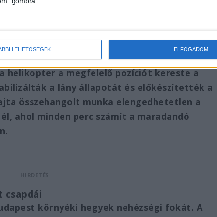
lem" gombra.
ben
ÁBBI LEHETŐSÉGEK
ELFOGADOM
az önkéntes mentőszervezetek precíz
 helikopter a megfelelő pozíciót kereste a
abilizálták a lány állapotát és előkészítették a
 fajta összehangolt munka elengedhetetlen a
él, ahol minden perc számít a maradandó
n.
t csapdái
udapest környéki hegyek nehézségi fokát. A