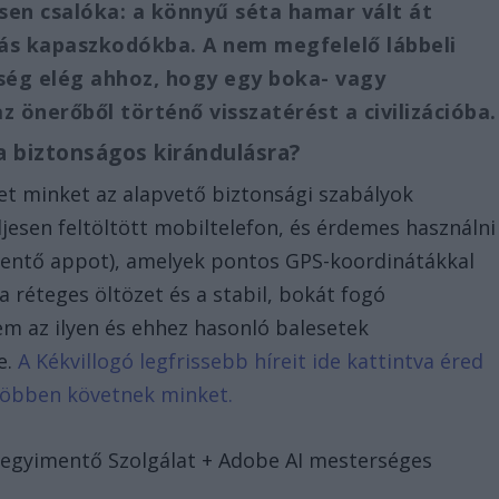
en csalóka: a könnyű séta hamar vált át
ás kapaszkodókba. A nem megfelelő lábbeli
nség elég ahhoz, hogy egy boka- vagy
z önerőből történő visszatérést a civilizációba.
a biztonságos kirándulásra?
et minket az alapvető biztonsági szabályok
ljesen feltöltött mobiltelefon, és érdemes használni
tMentő appot), amelyek pontos GPS-koordinátákkal
a réteges öltözet és a stabil, bokát fogó
m az ilyen és ehhez hasonló balesetek
e.
A Kékvillogó legfrissebb híreit ide kattintva éred
 többen követnek minket.
 Hegyimentő Szolgálat + Adobe AI mesterséges