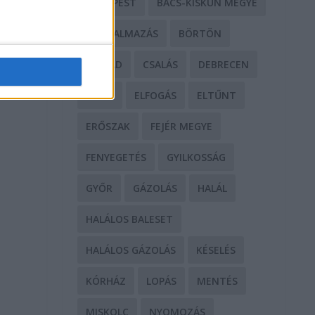
BUDAPEST
BÁCS-KISKUN MEGYE
BÁNTALMAZÁS
BÖRTÖN
CSALÁD
CSALÁS
DEBRECEN
DROG
ELFOGÁS
ELTŰNT
ERŐSZAK
FEJÉR MEGYE
FENYEGETÉS
GYILKOSSÁG
GYŐR
GÁZOLÁS
HALÁL
HALÁLOS BALESET
HALÁLOS GÁZOLÁS
KÉSELÉS
KÓRHÁZ
LOPÁS
MENTÉS
MISKOLC
NYOMOZÁS