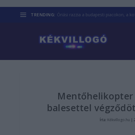
TRENDING:
Óriási razzia a budapesti piacokon, a kofá
Mentőhelikopter
balesettel végződö
Írta:
Kékvillogo.hu
|