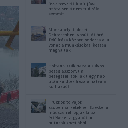
összeveszett barátjával,
azóta senki nem tud róla
semmit
Munkahelyi baleset
Debrecenben: Vasúti átjáró
felújítása közben sodorta el a
vonat a munkásokat, ketten
meghaltak
Holtan vitták haza a súlyos
beteg asszonyt a
betegszállítók, akit egy nap
után küldtek haza a hatvani
kórházból
Trükkös tolvajok
szupermarketeknél: Ezekkel a
módszerrel lopják ki az
értékeket a gyanútlan
autósok kocsijából