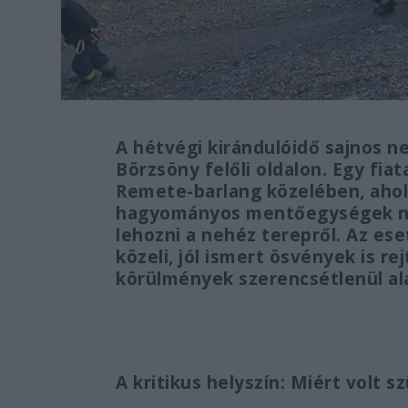
A hétvégi kirándulóidő sajnos 
Börzsöny felőli oldalon. Egy fia
Remete-barlang közelében, ahol 
hagyományos mentőegységek ne
lehozni a nehéz terepről. Az ese
közeli, jól ismert ösvények is r
körülmények szerencsétlenül al
A kritikus helyszín: Miért volt 