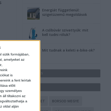
s
Energiát függetlenül:
szigetüzemű megoldások
A csőbúvár szivattyúk: mit
kell tudni róluk?
a
Mit tudnak a keleti e-bike-ok?
l sütik formájában,
at, amelyeket az
z,
reink
HIRDETÉS
iókat is
reink a fent leírtak
tása előtt
CÍMKÉK
hogy személyes
áll tiltakozni az
BALESET
BORSOD MEGYE
egváltoztathatja a
z oldal alján