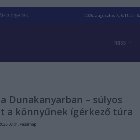
kra figyeltek...
2026. augusztus 7., 6:11:56
- I
FRISS
 a Dunakanyarban – súlyos
tt a könnyűnek ígérkező túra
2026.03.01. vasárnap