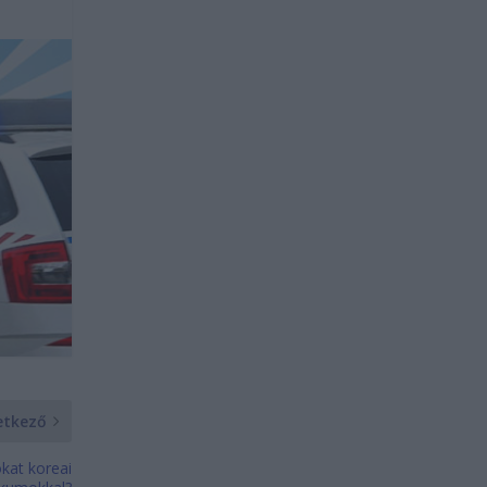
etkező
kat koreai