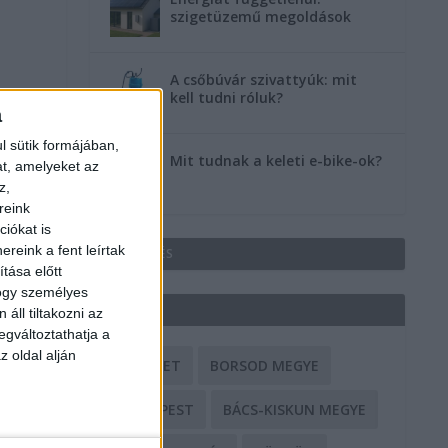
szigetüzemű megoldások
A csőbúvár szivattyúk: mit
kell tudni róluk?
a
l sütik formájában,
Mit tudnak a keleti e-bike-ok?
at, amelyeket az
z,
reink
iókat is
reink a fent leírtak
HIRDETÉS
tása előtt
hogy személyes
CÍMKÉK
áll tiltakozni az
egváltoztathatja a
z oldal alján
BALESET
BORSOD MEGYE
BUDAPEST
BÁCS-KISKUN MEGYE