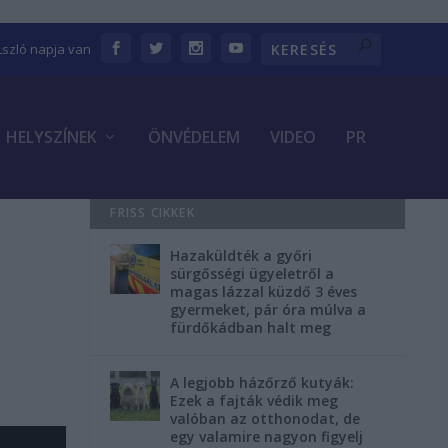
Lszló napja van
HELYSZÍNEK
ÖNVÉDELEM
VIDEO
PR
FRISS CIKKEK
Hazaküldték a győri
sürgősségi ügyeletről a
magas lázzal küzdő 3 éves
gyermeket, pár óra múlva a
fürdőkádban halt meg
A legjobb házőrző kutyák:
Ezek a fajták védik meg
valóban az otthonodat, de
egy valamire nagyon figyelj