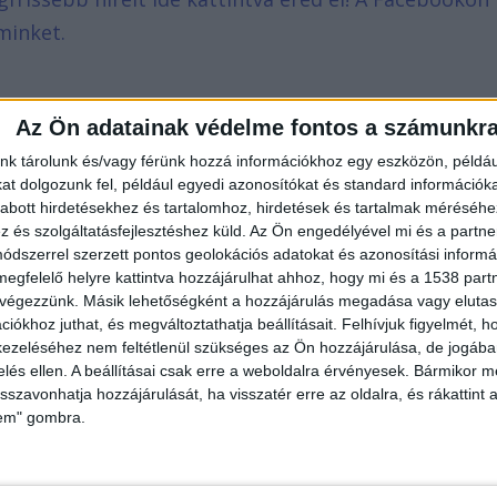
minket.
Az Ön adatainak védelme fontos a számunkr
nk tárolunk és/vagy férünk hozzá információkhoz egy eszközön, példáu
t dolgozunk fel, például egyedi azonosítókat és standard információk
abott hirdetésekhez és tartalomhoz, hirdetések és tartalmak méréséhe
és szolgáltatásfejlesztéshez küld.
Az Ön engedélyével mi és a partne
dszerrel szerzett pontos geolokációs adatokat és azonosítási informác
megfelelő helyre kattintva hozzájárulhat ahhoz, hogy mi és a 1538 partne
 végezzünk. Másik lehetőségként a hozzájárulás megadása vagy elutasí
iókhoz juthat, és megváltoztathatja beállításait.
Felhívjuk figyelmét, 
ezeléséhez nem feltétlenül szükséges az Ön hozzájárulása, de jogában 
zelés ellen. A beállításai csak erre a weboldalra érvényesek. Bármikor m
isszavonhatja hozzájárulását, ha visszatér erre az oldalra, és rákattint a
lem" gombra.
erint paphoz nem méltó módon, beszélt a nőkhöz