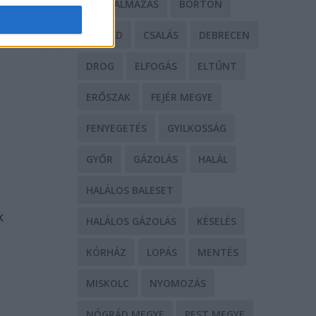
BÁNTALMAZÁS
BÖRTÖN
CSALÁD
CSALÁS
DEBRECEN
DROG
ELFOGÁS
ELTŰNT
ERŐSZAK
FEJÉR MEGYE
FENYEGETÉS
GYILKOSSÁG
GYŐR
GÁZOLÁS
HALÁL
HALÁLOS BALESET
k
HALÁLOS GÁZOLÁS
KÉSELÉS
KÓRHÁZ
LOPÁS
MENTÉS
MISKOLC
NYOMOZÁS
a
NÓGRÁD MEGYE
PEST MEGYE