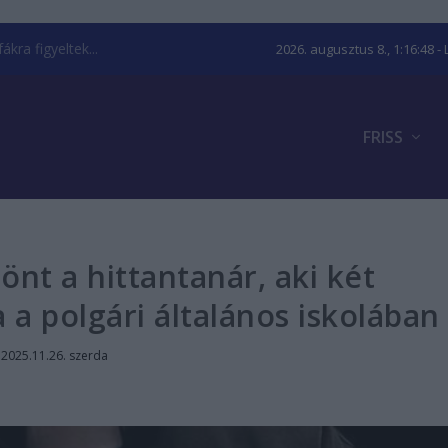
kra figyeltek...
2026. augusztus 8., 1:16:49
- 
FRISS
nt a hittantanár, aki két
 a polgári általános iskolában
|
2025.11.26. szerda