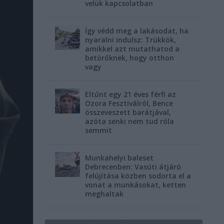
velük kapcsolatban
Így védd meg a lakásodat, ha
nyaralni indulsz: Trükkök,
amikkel azt mutathatod a
betörőknek, hogy otthon
vagy
Eltűnt egy 21 éves férfi az
Ozora Fesztiválról, Bence
összeveszett barátjával,
azóta senki nem tud róla
semmit
Munkahelyi baleset
Debrecenben: Vasúti átjáró
felújítása közben sodorta el a
vonat a munkásokat, ketten
meghaltak