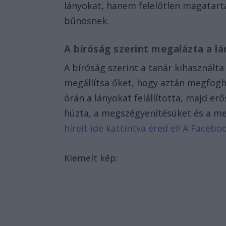
lányokat, hanem felelőtlen magatart
bűnösnek.
A bíróság szerint megalázta a l
A bíróság szerint a tanár kihasználta
megállítsa őket, hogy aztán megfoghas
órán a lányokat felállította, majd er
húzta, a megszégyenítésüket és a m
híreit ide kattintva éred el! A Face
Kiemelt kép: