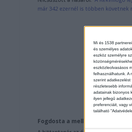
már 342 ezernél is többen követnek 
Mi és 1538 partnerei
és személyes adatoka
eszköz személyre sz
közönségmérésekhez 
eszközleolvasásos mó
felhasználhatunk. A 
szerint adatkezelést
részletesebb informác
adatainak bizonyos k
ilyen jellegű adatke
preferenciáit, vagy v
található "Adatvéde
Fogdosta a melleiket
A hittantanár az órán, a bíróság sz