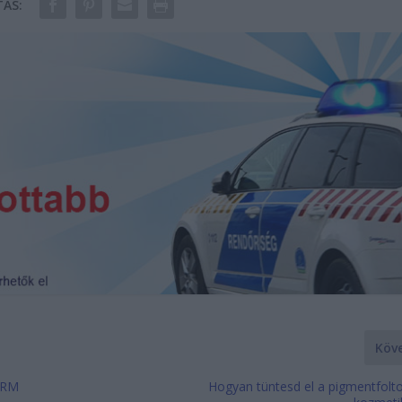
ÁS:
Köv
 CRM
Hogyan tüntesd el a pigmentfolto