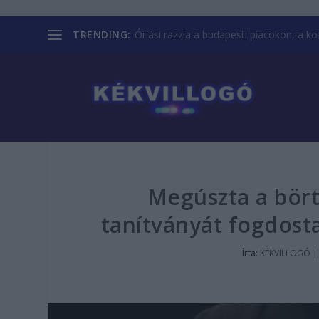
TRENDING:
Óriási razzia a budapesti piacokon, a kofá
Megúszta a börtö
tanítványát fogdosta
Írta:
KÉKVILLOGÓ