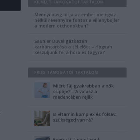
KIEMELT TÁMOGATÓI TARTALOM
Mennyi ideig bírja az ember melegvíz
nélkül? Mennyire fontos a villanybojler
a modern otthonokban?
Saunier Duval gázkazán
karbantartása a tél előtt – Hogyan
készüljünk fel a hóra és fagyra?
FRISS TÁMOGATÓI TARTALOM
Miért fáj gyakrabban a nők
csípője? – A válasz a
medencében rejlik
t
B-vitamin komplex és folsav:
szükséged van rá?
Energiát függetlenül: