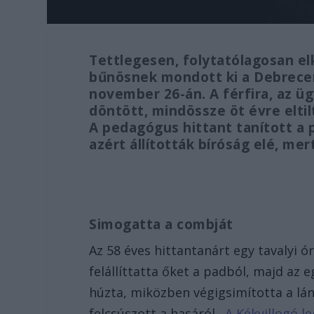
Tettlegesen, folytatólagosan e
bűnösnek mondott ki a Debrecen
november 26-án. A férfira, az üg
döntött, mindössze öt évre elti
A pedagógus hittant tanított a p
azért állították bíróság elé, mer
Simogatta a combját
Az 58 éves hittantanárt egy tavalyi ór
felállíttatta őket a padból, majd az 
húzta, miközben végigsimította a lá
felcsúszott a hasáról.
A Kékvillogó l