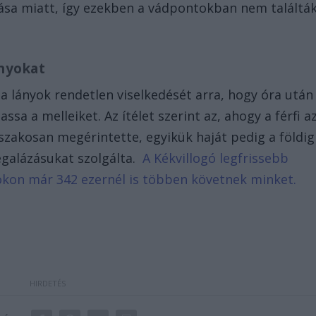
ása miatt, így ezekben a vádpontokban nem találtá
ányokat
 a lányok rendetlen viselkedését arra, hogy óra után
sa a melleiket. Az ítélet szerint az, ahogy a férfi a
őszakosan megérintette, egyikük haját pedig a földig
egalázásukat szolgálta.
A Kékvillogó legfrissebb
bookon már 342 ezernél is többen követnek minket.