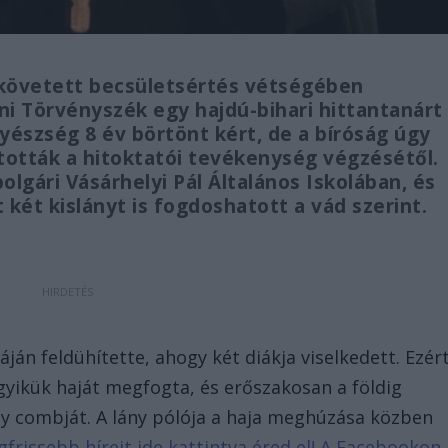
lkövetett becsületsértés vétségében
i Törvényszék egy hajdú-bihari hittantanárt
yészség 8 év börtönt kért, de a bíróság úgy
ltották a hitoktatói tevékenység végzésétől.
olgári Vásárhelyi Pál Általános Iskolában, és
t két kislányt is fogdoshatott a vád szerint.
áján feldühítette, ahogy két diákja viselkedett. Ezér
egyikük haját megfogta, és erőszakosan a földig
ny combját. A lány pólója a haja meghúzása közben
egfrissebb híreit ide kattintva éred el! A Facebookon