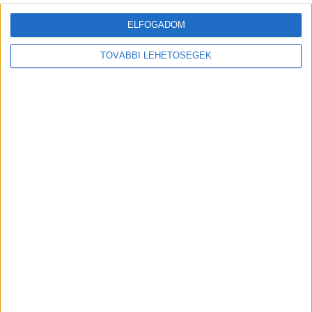
ELFOGADOM
TOVÁBBI LEHETŐSÉGEK
MEGOSZTÁS:
Előző
Következő