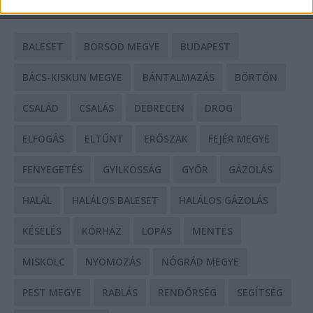
CÍMKÉK
BALESET
BORSOD MEGYE
BUDAPEST
BÁCS-KISKUN MEGYE
BÁNTALMAZÁS
BÖRTÖN
CSALÁD
CSALÁS
DEBRECEN
DROG
ELFOGÁS
ELTŰNT
ERŐSZAK
FEJÉR MEGYE
FENYEGETÉS
GYILKOSSÁG
GYŐR
GÁZOLÁS
HALÁL
HALÁLOS BALESET
HALÁLOS GÁZOLÁS
KÉSELÉS
KÓRHÁZ
LOPÁS
MENTÉS
MISKOLC
NYOMOZÁS
NÓGRÁD MEGYE
PEST MEGYE
RABLÁS
RENDŐRSÉG
SEGÍTSÉG