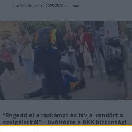
Írta:
Kékvillogo.hu
|
2025.05.31. szombat
“Engedd el a táskámat és hívjál rendőrt a
szolgálatiról” – üvöltötte a BKK biztonsági
őre az őt földre kényszerítő nőnek és a