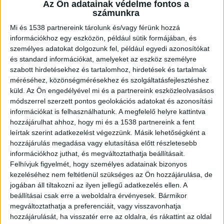
Az Ön adatainak védelme fontos a
saját kollégájának, aki tétlenül nézte
számunkra
végig, hogyan bánnak a Blahán a
Mi és 1538 partnereink tárolunk és/vagy férünk hozzá
munkatársával. Az esetről videó is készült,
információkhoz egy eszközön, például sütik formájában, és
ezt a cikkünk alján nézheted meg.
személyes adatokat dolgozunk fel, például egyedi azonosítókat
és standard információkat, amelyeket az eszköz személyre
szabott hirdetésekhez és tartalomhoz, hirdetések és tartalmak
méréséhez, közönségmérésekhez és szolgáltatásfejlesztéshez
küld.
Az Ön engedélyével mi és a partnereink eszközleolvasásos
Földre kényszírítette
módszerrel szerzett pontos geolokációs adatokat és azonosítási
információkat is felhasználhatunk. A megfelelő helyre kattintva
Hajánál fogva féltérdre kényszerítette, majd
hozzájárulhat ahhoz, hogy mi és a 1538 partnereink a fent
földre vitte egy nő a Budapesti Közlekedési
leírtak szerint adatkezelést végezzünk. Másik lehetőségként a
hozzájárulás megadása vagy elutasítása előtt részletesebb
Központ biztonsági szolgálatának egyik női
információkhoz juthat, és megváltoztathatja beállításait.
munkatársát a Blaha Lujza téren. A 4-6-os
Felhívjuk figyelmét, hogy személyes adatainak bizonyos
kezeléséhez nem feltétlenül szükséges az Ön hozzájárulása, de
megállójában várakozó utasok, sőt, az áldozat
jogában áll tiltakozni az ilyen jellegű adatkezelés ellen. A
férfi kollégája nagyjából két méterről passzívan
beállításai csak erre a weboldalra érvényesek. Bármikor
megváltoztathatja a preferenciáit, vagy visszavonhatja
nézték végig az incidenst.
A Kékvillogó
hozzájárulását, ha visszatér erre az oldalra, és rákattint az oldal