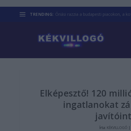
TRENDING:
Óriási razzia a budapesti piacokon, a kofá
Elképesztő! 120 milli
ingatlanokat zá
javítóin
Írta:
KÉKVILLOGÓ