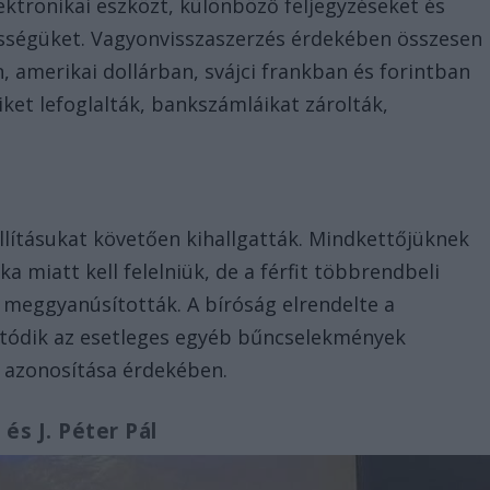
ktronikai eszközt, különböző feljegyzéseket és
össégüket. Vagyonvisszaszerzés érdekében összesen
, amerikai dollárban, svájci frankban és forintban
ket lefoglalták, bankszámláikat zárolták,
őállításukat követően kihallgatták. Mindkettőjüknek
miatt kell felelniük, de a férfit többrendbeli
is meggyanúsították. A bíróság elrendelte a
atódik az esetleges egyéb bűncselekmények
k azonosítása érdekében.
 és J. Péter Pál