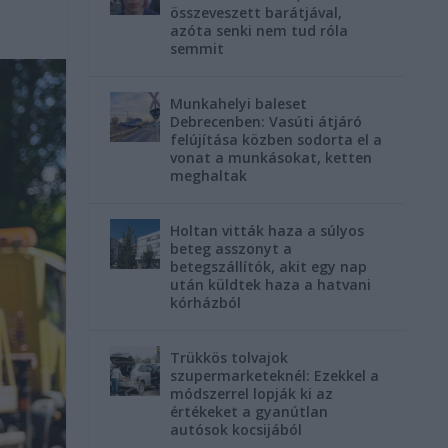
összeveszett barátjával,
azóta senki nem tud róla
semmit
Munkahelyi baleset
Debrecenben: Vasúti átjáró
felújítása közben sodorta el a
vonat a munkásokat, ketten
meghaltak
Holtan vitták haza a súlyos
beteg asszonyt a
betegszállítók, akit egy nap
után küldtek haza a hatvani
kórházból
Trükkös tolvajok
szupermarketeknél: Ezekkel a
módszerrel lopják ki az
értékeket a gyanútlan
autósok kocsijából