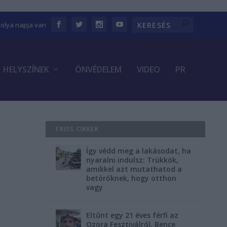
bolya napja van
HELYSZÍNEK
ÖNVÉDELEM
VIDEO
PR
FRISS CIKKEK
Így védd meg a lakásodat, ha
nyaralni indulsz: Trükkök,
amikkel azt mutathatod a
betörőknek, hogy otthon
vagy
Eltűnt egy 21 éves férfi az
Ozora Fesztiválról, Bence