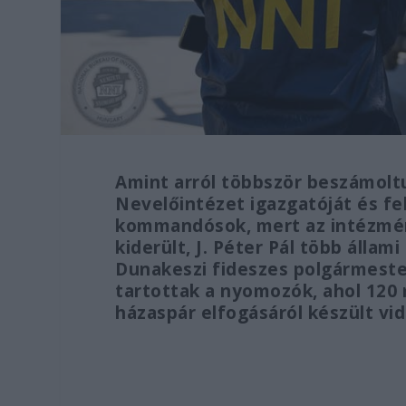
Amint arról többször beszámoltu
Nevelőintézet igazgatóját és fe
kommandósok, mert az intézmény
kiderült, J. Péter Pál több álla
Dunakeszi fideszes polgármester
tartottak a nyomozók, ahol 120 m
házaspár elfogásáról készült v