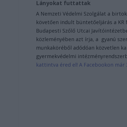
Lányokat futtattak
A Nemzeti Védelmi Szolgálat a birtok
követően indult büntetőeljárás a KR 
Budapesti Szőlő Utcai Javítóintézetbe
közleményében azt írja, a gyanú szer
munkaköréből adódóan közvetlen kapc
gyermekvédelmi intézményrendszer
kattintva éred el! A Facebookon már 