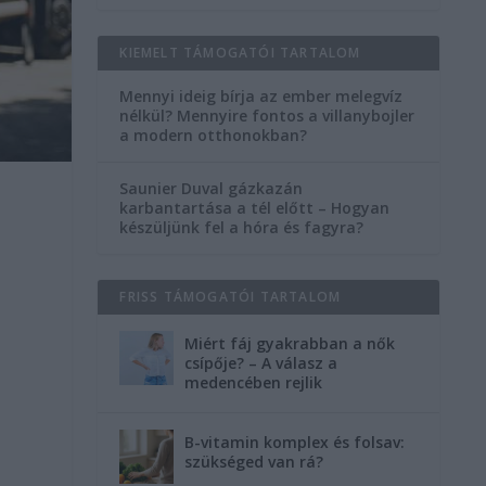
KIEMELT TÁMOGATÓI TARTALOM
Mennyi ideig bírja az ember melegvíz
nélkül? Mennyire fontos a villanybojler
a modern otthonokban?
Saunier Duval gázkazán
karbantartása a tél előtt – Hogyan
készüljünk fel a hóra és fagyra?
FRISS TÁMOGATÓI TARTALOM
Miért fáj gyakrabban a nők
csípője? – A válasz a
medencében rejlik
B-vitamin komplex és folsav:
szükséged van rá?