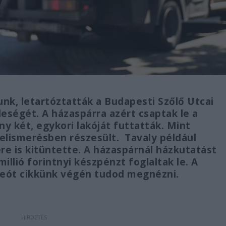
nk, letartóztatták a Budapesti Szőlő Utcai
leségét. A házaspárra azért csaptak le a
 két, egykori lakóját futtatták. Mint
mi elismerésben részesült. Tavaly például
e is kitüntette. A házaspárnál házkutatást
illió forintnyi készpénzt foglaltak le. A
ideót cikkünk végén tudod megnézni.