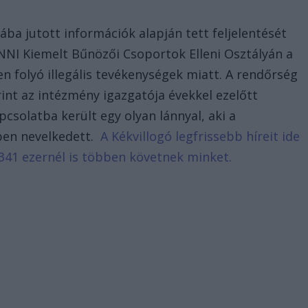
ába jutott információk alapján tett feljelentését
NNI Kiemelt Bűnözői Csoportok Elleni Osztályán a
n folyó illegális tevékenységek miatt. A rendőrség
int az intézmény igazgatója évekkel ezelőtt
solatba került egy olyan lánnyal, aki a
ben nevelkedett.
A Kékvillogó legfrissebb híreit ide
341 ezernél is többen követnek minket.