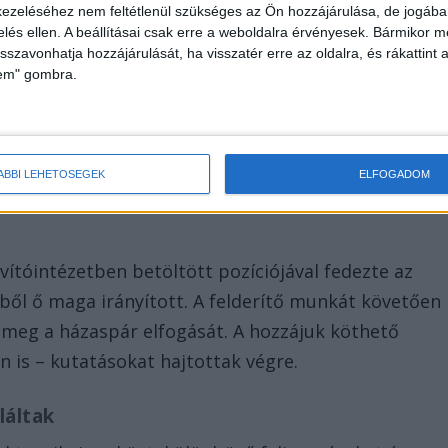
ezeléséhez nem feltétlenül szükséges az Ön hozzájárulása, de jogában 
zelés ellen. A beállításai csak erre a weboldalra érvényesek. Bármikor m
isszavonhatja hozzájárulását, ha visszatér erre az oldalra, és rákattint a
ben munkát adott, de a bizonyítékok alapján a
lem" gombra.
 dolgozták le az intézményben. Ehelyett
tes oldalakon hirdették meg a szolgáltatásaikat,
esége egyeztette le a találkozókat. A közösülésért
tójának felesége vette fel.
ÁBBI LEHETŐSÉGEK
ELFOGADOM
vítóintézetben betöltött pozíciójával fedezte az
rből ő maga irányított. A felderítő munkát követően
meg a házaspár elfogását. A hozzájuk köthető
n is – kutatásokat hajtottak végre.
aláltak