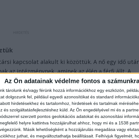
öztük
társi kapcsolat alakult ki közöttük. A nő egy idő utá
nak az intézménynek, aminek az élén a férfi állt. A
pártfogásába vett egy hányattatott sorsú kislányt,
Az Ön adatainak védelme fontos a számunkr
Felnőttkorúvá válását követően is megmaradt a
nk tárolunk és/vagy férünk hozzá információkhoz egy eszközön, példáu
t dolgozunk fel, például egyedi azonosítókat és standard információk
zött. Ugyanúgy, ahogy egy másik lánnyal is hasonló
abott hirdetésekhez és tartalomhoz, hirdetések és tartalmak méréséhe
és szolgáltatásfejlesztéshez küld.
Az Ön engedélyével mi és a partne
dszerrel szerzett pontos geolokációs adatokat és azonosítási informác
megfelelő helyre kattintva hozzájárulhat ahhoz, hogy mi és a 1538 partne
 végezzünk. Másik lehetőségként a hozzájárulás megadása vagy elutasí
iókhoz juthat, és megváltoztathatja beállításait.
Felhívjuk figyelmét, 