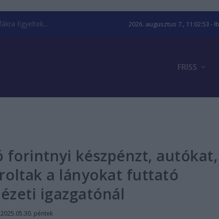
kra figyeltek...
2026. augusztus 7., 11:02:54
- I
FRISS
ó forintnyi készpénzt, autókat,
roltak a lányokat futtató
tézeti igazgatónál
|
2025.05.30. péntek