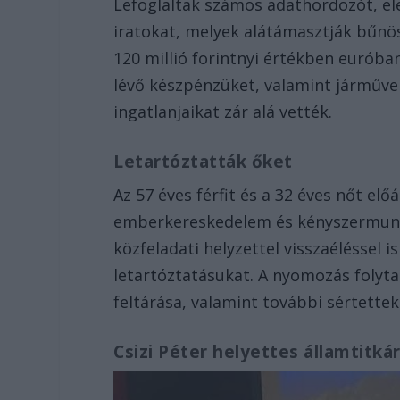
Lefoglaltak számos adathordozót, ele
iratokat, melyek alátámasztják bűn
120 millió forintnyi értékben euróban
lévő készpénzüket, valamint járművei
ingatlanjaikat zár alá vették.
Letartóztatták őket
Az 57 éves férfit és a 32 éves nőt el
emberkereskedelem és kényszermunka 
közfeladati helyzettel visszaéléssel 
letartóztatásukat. A nyomozás folyt
feltárása, valamint további sértette
Csizi Péter helyettes államtitkár