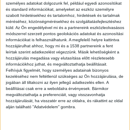
személyes adatokat dolgozunk fel, például egyedi azonosítókat
és standard információkat, amelyeket az eszköz személyre
szabott hirdetésekhez és tartalomhoz, hirdetések és tartalmak
méréséhez, közönségmérésekhez és szolgáltatásfejlesztéshez
küld.
Az Ön engedélyével mi és a partnereink eszközleolvasásos
Kimaradnak az elővárosi járatok
módszerrel szerzett pontos geolokációs adatokat és azonosítási
információkat is felhasználhatunk. A megfelelő helyre kattintva
Baleset miatt a győri fővonalon hosszabb
hozzájárulhat ahhoz, hogy mi és a 1538 partnereink a fent
menetidőre, rövidebb útvonalon közlekedő és
leírtak szerint adatkezelést végezzünk. Másik lehetőségként a
hozzájárulás megadása vagy elutasítása előtt részletesebb
kimaradó elővárosi járatokra is lehet számítani a
információkhoz juthat, és megváltoztathatja beállításait.
délutáni, kora esti órákban. Szárliget és
Felhívjuk figyelmét, hogy személyes adatainak bizonyos
Tatabánya között a helyszínelés végéig csak egy
kezeléséhez nem feltétlenül szükséges az Ön hozzájárulása, de
jogában áll tiltakozni az ilyen jellegű adatkezelés ellen. A
vágányon közlekedhetnek a vonatok.
A Kékvillogó
beállításai csak erre a weboldalra érvényesek. Bármikor
legfrissebb híreit ide kattintva éred el! A
megváltoztathatja a preferenciáit, vagy visszavonhatja
hozzájárulását, ha visszatér erre az oldalra, és rákattint az oldal
Facebookon már 342 ezernél is többen követnek
alján található "Adatvédelem" gombra.
minket.