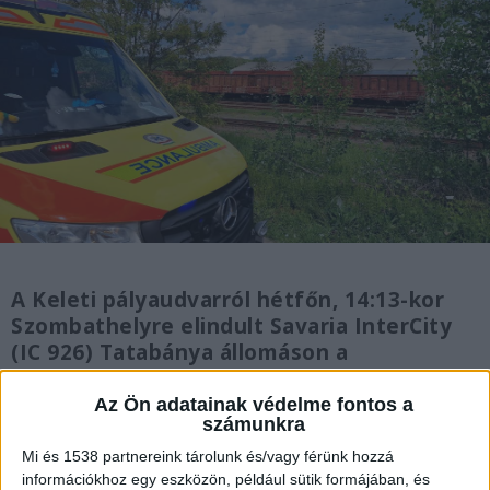
A Keleti pályaudvarról hétfőn, 14:13-kor
Szombathelyre elindult Savaria InterCity
(IC 926) Tatabánya állomáson a
váltókörzetben elütött egy – feltehetőleg
öngyilkossági szándékkal – vonat elé
Az Ön adatainak védelme fontos a
számunkra
lépett embert. A vonat utasait egy
következő Győr felé tartó vontra szállítják
Mi és 1538 partnereink tárolunk és/vagy férünk hozzá
át.
információkhoz egy eszközön, például sütik formájában, és