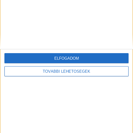
MEGOSZTÁS:
ELFOGADOM
TOVÁBBI LEHETŐSÉGEK
Előző
Következő
Magyar mentősöket
Erdélyi származású
toboroznak csádi
kőművestől kapta a halálos
egészségügyi misszióba
ütést a budapesti
szórakozóhelyen, a barátaival
szórakozó 25 éves Gábort