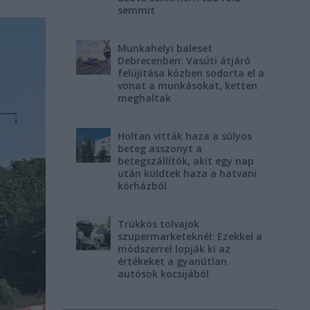
semmit
Munkahelyi baleset
Debrecenben: Vasúti átjáró
felújítása közben sodorta el a
vonat a munkásokat, ketten
meghaltak
Holtan vitták haza a súlyos
beteg asszonyt a
betegszállítók, akit egy nap
után küldtek haza a hatvani
kórházból
Trükkös tolvajok
szupermarketeknél: Ezekkel a
módszerrel lopják ki az
értékeket a gyanútlan
autósok kocsijából