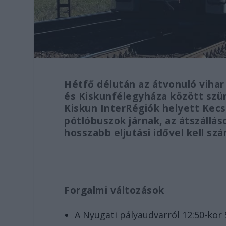
Hétfő délután az átvonuló vihar
és Kiskunfélegyháza között szün
Kiskun InterRégiók helyett Kec
pótlóbuszok járnak, az átszállá
hosszabb eljutási idővel kell szá
Forgalmi változások
A Nyugati pályaudvarról 12:50-kor 