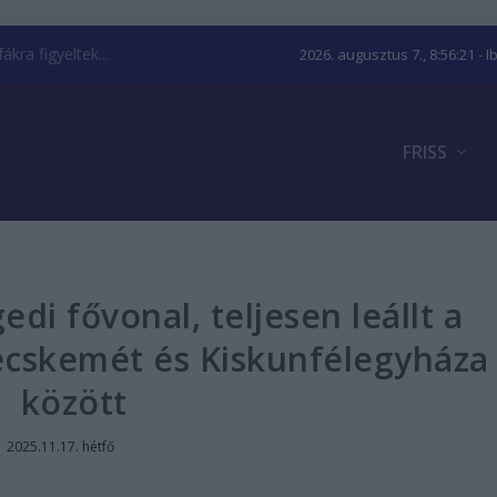
kra figyeltek...
2026. augusztus 7., 8:56:21
- I
FRISS
edi fővonal, teljesen leállt a
ecskemét és Kiskunfélegyháza
között
|
2025.11.17. hétfő