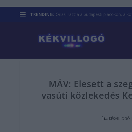
TRENDING:
Óriási razzia a budapesti piacokon, a kofá
MÁV: Elesett a szeg
vasúti közlekedés K
Írta:
KÉKVILLOGÓ