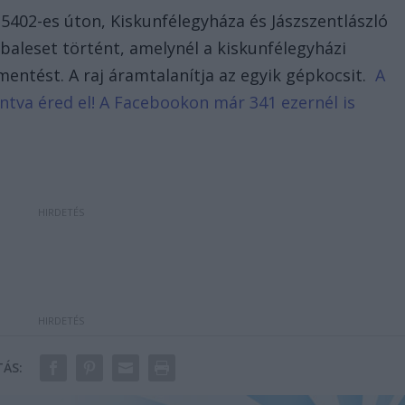
5402-es úton, Kiskunfélegyháza és Jászszentlászló
 baleset történt, amelynél a kiskunfélegyházi
mentést. A raj áramtalanítja az egyik gépkocsit.
A
tintva éred el! A Facebookon már 341 ezernél is
ÁS: