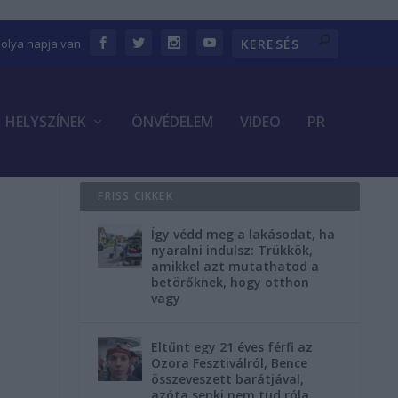
bolya napja van
HELYSZÍNEK
ÖNVÉDELEM
VIDEO
PR
FRISS CIKKEK
Így védd meg a lakásodat, ha
nyaralni indulsz: Trükkök,
amikkel azt mutathatod a
betörőknek, hogy otthon
vagy
Eltűnt egy 21 éves férfi az
Ozora Fesztiválról, Bence
összeveszett barátjával,
azóta senki nem tud róla