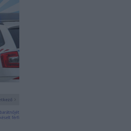
etkező
 barátnőjét
késelt férfi