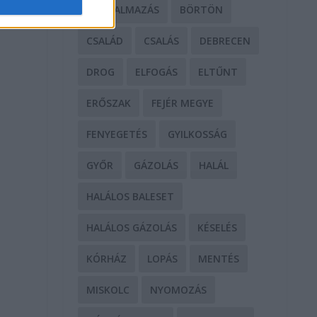
BÁNTALMAZÁS
BÖRTÖN
ő
CSALÁD
CSALÁS
DEBRECEN
DROG
ELFOGÁS
ELTŰNT
ERŐSZAK
FEJÉR MEGYE
FENYEGETÉS
GYILKOSSÁG
GYŐR
GÁZOLÁS
HALÁL
HALÁLOS BALESET
HALÁLOS GÁZOLÁS
KÉSELÉS
KÓRHÁZ
LOPÁS
MENTÉS
MISKOLC
NYOMOZÁS