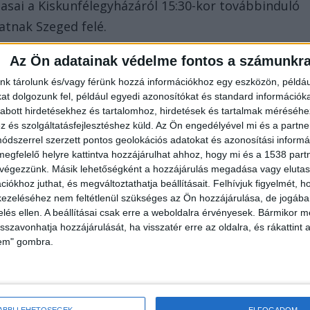
tasai a Kiskunfélegyházáról 15:30-kor továbbinduló
atnak Szeged felé.
és Kiskunfélegyháza között pótlóbuszok
Az Ön adatainak védelme fontos a számunkr
l.
nk tárolunk és/vagy férünk hozzá információkhoz egy eszközön, példáu
t dolgozunk fel, például egyedi azonosítókat és standard információk
kemét és Kiskunfélegyháza között pótlóbuszok
abott hirdetésekhez és tartalomhoz, hirdetések és tartalmak méréséhe
és szolgáltatásfejlesztéshez küld.
Az Ön engedélyével mi és a partne
dszerrel szerzett pontos geolokációs adatokat és azonosítási informác
sföld-Kiskunfélegyháza szakaszon érvényesek a
megfelelő helyre kattintva hozzájárulhat ahhoz, hogy mi és a 1538 partne
 végezzünk. Másik lehetőségként a hozzájárulás megadása vagy elutasí
iókhoz juthat, és megváltoztathatja beállításait.
Felhívjuk figyelmét, 
ezeléséhez nem feltétlenül szükséges az Ön hozzájárulása, de jogában 
e és a Kecskemétről 18:12-kor Szolnokra induló S225
zelés ellen. A beállításai csak erre a weboldalra érvényesek. Bármikor m
isszavonhatja hozzájárulását, ha visszatér erre az oldalra, és rákattint a
lem" gombra.
 másodfokú (narancs) riasztást adott ki Békés
 területére hétfő délutánra. Hevesebb zivatarok