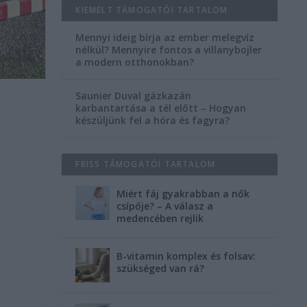
KIEMELT TÁMOGATÓI TARTALOM
Mennyi ideig bírja az ember melegvíz
nélkül? Mennyire fontos a villanybojler
a modern otthonokban?
Saunier Duval gázkazán
karbantartása a tél előtt – Hogyan
készüljünk fel a hóra és fagyra?
FRISS TÁMOGATÓI TARTALOM
Miért fáj gyakrabban a nők
csípője? – A válasz a
medencében rejlik
B-vitamin komplex és folsav:
szükséged van rá?