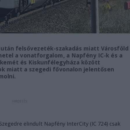
 után felsővezeték-szakadás miatt Városföld
etel a vonatforgalom, a Napfény IC-k és a
skemét és Kiskunfélegyháza között
sok miatt a szegedi fővonalon jelentősen
molni.
Szegedre elindult Napfény InterCity (IC 724) csak