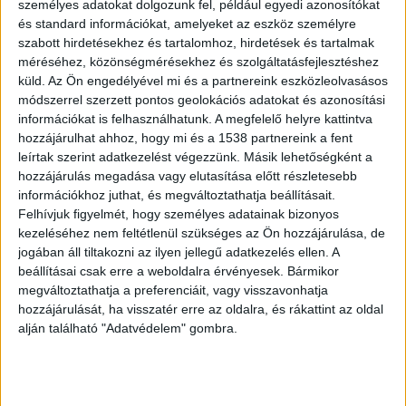
személyes adatokat dolgozunk fel, például egyedi azonosítókat
és standard információkat, amelyeket az eszköz személyre
szabott hirdetésekhez és tartalomhoz, hirdetések és tartalmak
méréséhez, közönségmérésekhez és szolgáltatásfejlesztéshez
küld.
Az Ön engedélyével mi és a partnereink eszközleolvasásos
A pincehegyen keresték a nőt
módszerrel szerzett pontos geolokációs adatokat és azonosítási
információkat is felhasználhatunk. A megfelelő helyre kattintva
A Dorogi Rendőrkapitányság rendőrei azonnal
hozzájárulhat ahhoz, hogy mi és a 1538 partnereink a fent
megkezdték a keresést, először a tokodi
leírtak szerint adatkezelést végezzünk. Másik lehetőségként a
pincéknél, majd a kutatást a táti pincék irányába
hozzájárulás megadása vagy elutasítása előtt részletesebb
információkhoz juthat, és megváltoztathatja beállításait.
bővítették. A dűlőben egy helyi lakos segítette a
Felhívjuk figyelmét, hogy személyes adatainak bizonyos
munkájukat, aki útbaigazítást adott arra
kezeléséhez nem feltétlenül szükséges az Ön hozzájárulása, de
jogában áll tiltakozni az ilyen jellegű adatkezelés ellen. A
vonatkozóan, hogy merre lehet a keresett
beállításai csak erre a weboldalra érvényesek. Bármikor
hétvégi ház. A nagy mennyiségű hó miatt
megváltoztathatja a preferenciáit, vagy visszavonhatja
hozzájárulását, ha visszatér erre az oldalra, és rákattint az oldal
azonban a rendőrök szolgálati gépjárművel nem
alján található "Adatvédelem" gombra.
tudták megközelíteni a területet.
Kékvillogó
legfrissebb híreit ide kattintva éred el! A
Facebookon már 341 ezernél is többen követnek