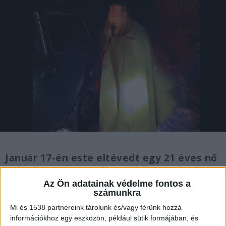
Január 17-én este eltévedt egy 21 éves nő
Tokodon, a Nagy-Völgy dűlőben, miután
barátai egyedül hagyták és nem találta a
Az Ön adatainak védelme fontos a
számunkra
visszautat. A Komárom-Esztergom
vármegyei rendőrség Facebook-oldalán
Mi és 1538 partnereink tárolunk és/vagy férünk hozzá
számolt be az esetről.
információkhoz egy eszközön, például sütik formájában, és