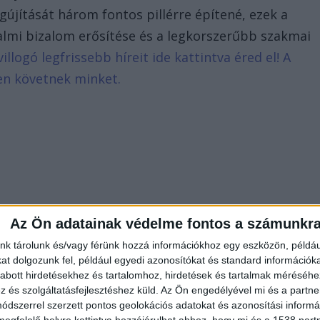
ítását három fontos pillérre építené, ezek a
almi bizalom erősítése és a legkorszerűbb szakmai
illogó legfrissebb híreit ide kattintva éred el! A
en követnek minket.
Az Ön adatainak védelme fontos a számunkr
nk tárolunk és/vagy férünk hozzá információkhoz egy eszközön, példáu
t dolgozunk fel, például egyedi azonosítókat és standard információk
abott hirdetésekhez és tartalomhoz, hirdetések és tartalmak méréséhe
és szolgáltatásfejlesztéshez küld.
Az Ön engedélyével mi és a partne
dszerrel szerzett pontos geolokációs adatokat és azonosítási informác
megfelelő helyre kattintva hozzájárulhat ahhoz, hogy mi és a 1538 partne