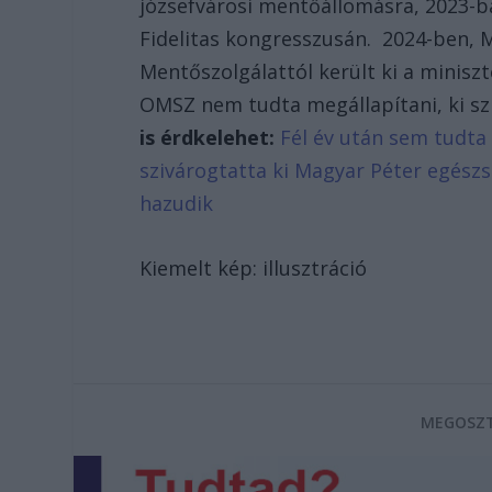
józsefvárosi mentőállomásra, 2023-
Fidelitas kongresszusán. 2024-ben, 
Mentőszolgálattól került ki a miniszt
OMSZ nem tudta megállapítani, ki szi
is érdkelehet:
Fél év után sem tudta 
szivárogtatta ki Magyar Péter egész
hazudik
Kiemelt kép: illusztráció
MEGOSZT