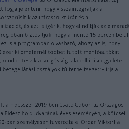
zt fogja jelenteni, hogy visszaintegrálják a
orszerűsítik az infrastruktúrát és a
alizációt, és azt is ígérik, hogy elindítják az elmarad
régióban biztosítjuk, hogy a mentő 15 percen belül
 ez is a programban olvasható, ahogy az is, hogy
00 ezer kilométernél többet futott mentőautókat.
 rendbe teszik a sürgősségi alapellátási ügyeletet,
betegellátási osztályok túlterheltségét”– írja a
lt a Fidesszel. 2019-ben Csató Gábor, az Országos
 a Fidesz holdudvarának éves eseményén, a kötcsei
20-ban személyesen fuvarozta el Orbán Viktort a