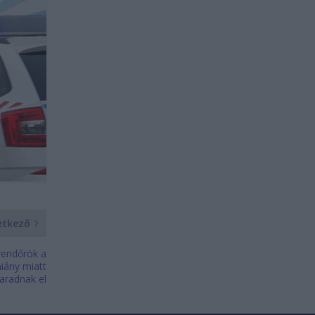
etkező
 rendőrök a
hiány miatt
aradnak el