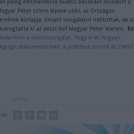
ban pedig életmentésre budító beszédet mondott a
Magyar Péter színre lépese után, az Országos
erelnök kórlapja. Emiatt vizsgálatot indítottak, de a
várogtatta ki az eeszt-ből Magyar Péter leleteit.
Ez
kideríteni a mentőszolgálat, hogy ki és hogyan
ségügyi dokumentumait: a politikus szerint az OMSZ
ÁS: