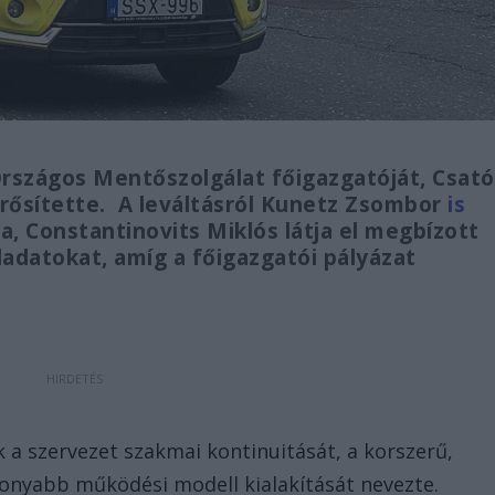
rszágos Mentőszolgálat főigazgatóját, Csató
gerősítette. A leváltásról Kunetz Zsombor
is
rja, Constantinovits Miklós látja el megbízott
ladatokat, amíg a főigazgatói pályázat
.
k a szervezet szakmai kontinuitását, a korszerű,
konyabb működési modell kialakítását nevezte.