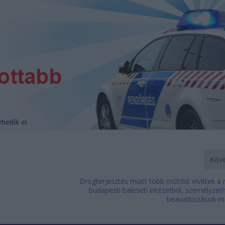
Köv
Drogterjesztés miatt több műtőst elvittek a
budapesti baleseti intézetből, személyzet
beavatkozások m