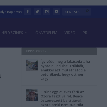
bolya napja van
HELYSZÍNEK
ÖNVÉDELEM
VIDEO
PR
FRISS CIKKEK
Így védd meg a lakásodat, ha
nyaralni indulsz: Trükkök,
amikkel azt mutathatod a
s
betörőknek, hogy otthon
vagy
Eltűnt egy 21 éves férfi az
Ozora Fesztiválról, Bence
összeveszett barátjával,
azóta senki nem tud róla