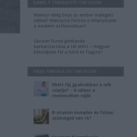
KIEMELT TÁMOGATÓI TARTALOM
Mennyi ideig bírja az ember melegvíz
nélkül? Mennyire fontos a villanybojler
a modern otthonokban?
Saunier Duval gázkazán
karbantartása a tél előtt – Hogyan
készüljünk fel a hóra és fagyra?
FRISS TÁMOGATÓI TARTALOM
Miért fáj gyakrabban a nők
csípője? – A válasz a
medencében rejlik
B-vitamin komplex és folsav:
szükséged van rá?