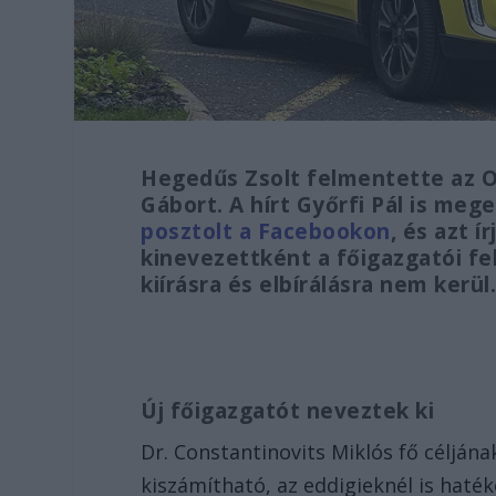
Hegedűs Zsolt felmentette az O
Gábort. A hírt Győrfi Pál is me
posztolt a Facebookon
, és azt í
kinevezettként a főigazgatói fe
kiírásra és elbírálásra nem kerül
Új főigazgatót neveztek ki
Dr. Constantinovits Miklós fő céljána
kiszámítható, az eddigieknél is haté