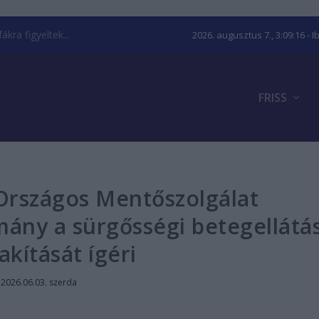
kra figyeltek...
2026. augusztus 7., 3:09:17
- I
FRISS
 Országos Mentőszolgálat
mány a sürgősségi betegellátá
akítását ígéri
|
2026.06.03. szerda