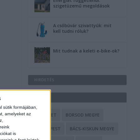
Energiát függetlenül:
szigetüzemű megoldások
A csőbúvár szivattyúk: mit
kell tudni róluk?
Mit tudnak a keleti e-bike-ok?
HIRDETÉS
a
CÍMKÉK
l sütik formájában,
at, amelyeket az
BALESET
BORSOD MEGYE
z,
reink
BUDAPEST
BÁCS-KISKUN MEGYE
iókat is
reink a fent leírtak