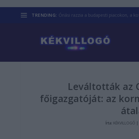
TRENDING:
Óriási razzia a budapesti piacokon, a kofá
Leváltották az
főigazgatóját: az kor
átal
Írta:
KÉKVILLOGÓ