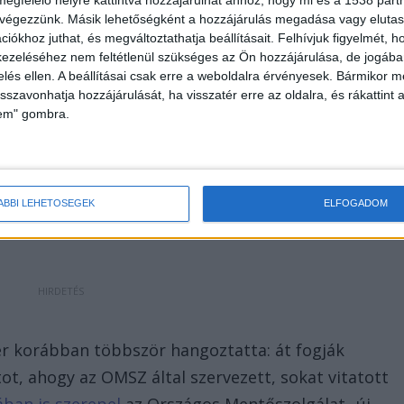
 végezzünk. Másik lehetőségként a hozzájárulás megadása vagy elutasí
ást
iókhoz juthat, és megváltoztathatja beállításait.
Felhívjuk figyelmét, 
ezeléséhez nem feltétlenül szükséges az Ön hozzájárulása, de jogában 
ben a mentésirányítás hatékonyságát kívánja
zelés ellen. A beállításai csak erre a weboldalra érvényesek. Bármikor m
isszavonhatja hozzájárulását, ha visszatér erre az oldalra, és rákattint a
tve a mentésben résztvevő jármű- és
lem" gombra.
ezése és fokozatos korszerűsítése is prioritást
dalmi bizalom erősítése a hatékonyságból és az
tevékenységére vonatkozó adatok és fejlesztési
ígéri.
ÁBBI LEHETŐSÉGEK
ELFOGADOM
r korábban többször hangoztatta: át fogják
ot, ahogy az OMSZ által szervezett, sokat vitatott
ban is szerepel
az Országos Mentőszolgálat „új