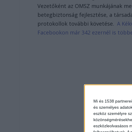
Vezetőként az OMSZ munkájának megúj
betegbiztonság fejlesztése, a társad
protokollok további követése.
A Kékv
Facebookon már 342 ezernél is több
Mi és 1538 partnerei
és személyes adatoka
eszköz személyre sz
közönségmérésekhez 
eszközleolvasásos mó
felhasználhatunk. A 