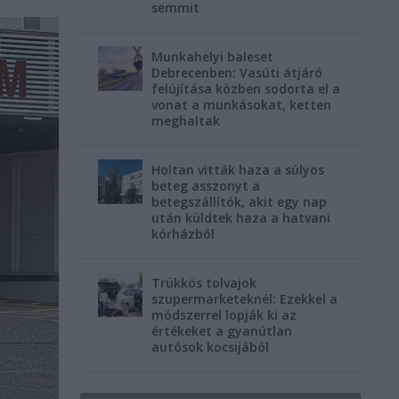
semmit
Munkahelyi baleset
Debrecenben: Vasúti átjáró
felújítása közben sodorta el a
vonat a munkásokat, ketten
meghaltak
Holtan vitták haza a súlyos
beteg asszonyt a
betegszállítók, akit egy nap
után küldtek haza a hatvani
kórházból
Trükkös tolvajok
szupermarketeknél: Ezekkel a
módszerrel lopják ki az
értékeket a gyanútlan
autósok kocsijából