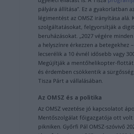
pályára állítása”. Ez a gyakorlatban a
légimentést az OMSZ irányítása alá. K
szolgáltatásokat, felgyorsítják a digit
beruházásokat. „2027 végére minden 
a helyszínre érkezzen a betegekhez –
lecserélik a 10 évnél idősebb vagy 3
Megújítják a mentőhelikopter-flottát,
és érdemben csökkentik a sürgősségi 
Tisza Párt a vállalásában.
Az OMSZ és a politika
Az OMSZ vezetése jó kapcsolatot ápo
Mentőszolgálat főigazgatója ott volt
pikniken. Győrfi Pál OMSZ-szóvivő 20