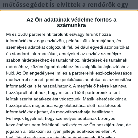
műtőssegédet is elvittek a rendőrök egy
drogterjesztési ügyben, a
személyzethiány miatt a műtők kapacitása
Az Ön adatainak védelme fontos a
számunkra
30 százalékra esett vissza. Az ott dolgozók
szerint a csapból barna lötty folyik tiszta
Mi és 1538 partnereink tárolunk és/vagy férünk hozzá
víz helyett. Vannak olyan napok, amikor
információkhoz egy eszközön, például sütik formájában, és
személyes adatokat dolgozunk fel, például egyedi azonosítókat
éjszakára teljesen elzárják a vizet.
és standard információkat, amelyeket az eszköz személyre
szabott hirdetésekhez és tartalomhoz, hirdetések és tartalmak
méréséhez, közönségmérésekhez és szolgáltatásfejlesztéshez
küld.
Az Ön engedélyével mi és a partnereink eszközleolvasásos
módszerrel szerzett pontos geolokációs adatokat és azonosítási
Kiszállt a rendőrség
információkat is felhasználhatunk. A megfelelő helyre kattintva
hozzájárulhat ahhoz, hogy mi és a 1538 partnereink a fent
Múlt héten több műtőssegédet is elvittek a
leírtak szerint adatkezelést végezzünk. Másik lehetőségként a
rendőrök, információk szerint drogterjesztéssel
hozzájárulás megadása vagy elutasítása előtt részletesebb
információkhoz juthat, és megváltoztathatja beállításait.
kapcsolatos eljárás indult ellenük. Az esetet
Felhívjuk figyelmét, hogy személyes adatainak bizonyos
követően a kórházban állománygyűlést
kezeléséhez nem feltétlenül szükséges az Ön hozzájárulása, de
tartottak, ami a dolgozók szerint méltatlanra
jogában áll tiltakozni az ilyen jellegű adatkezelés ellen. A
beállításai csak erre a weboldalra érvényesek. Bármikor