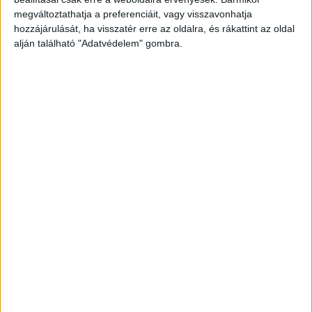
sikerült. „Nem elég, hogy a rendőrök a legjobb
megváltoztathatja a preferenciáit, vagy visszavonhatja
műtősfiúkat gyűjtötték be, de a keddi kórházi
hozzájárulását, ha visszatér erre az oldalra, és rákattint az oldal
alján található "Adatvédelem" gombra.
állománygyűlésen egy rendkívül kínos és
méltatlan drogprevenciós előadást kellett
végighallgatniuk a dolgozóknak” – mondta az
egyik ott dolgozó a
Népszavának.