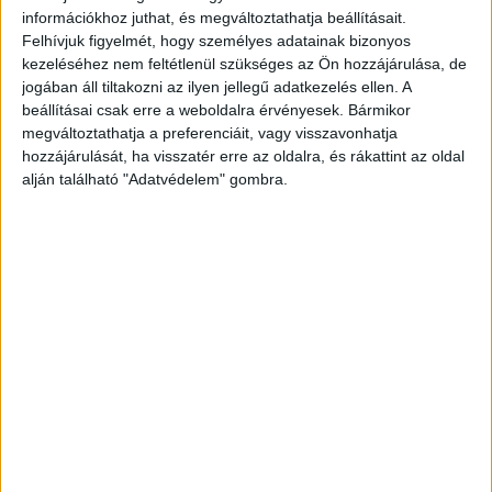
bűncselekmények miatt folytat kiterjedt
információkhoz juthat, és megváltoztathatja beállításait.
Felhívjuk figyelmét, hogy személyes adatainak bizonyos
nyomozást. A gyanú szerint az öt férfi 2020 óta
kezeléséhez nem feltétlenül szükséges az Ön hozzájárulása, de
működött együtt egy rendkívül professzionális
jogában áll tiltakozni az ilyen jellegű adatkezelés ellen. A
nemzetközi bűnözői csoporttal, amely engedély
beállításai csak erre a weboldalra érvényesek. Bármikor
megváltoztathatja a preferenciáit, vagy visszavonhatja
nélküli, illegális medicinákkal árasztotta el
hozzájárulását, ha visszatér erre az oldalra, és rákattint az oldal
Európát.
A Kékvillogó legfrissebb híreit ide
alján található "Adatvédelem" gombra.
kattintva éred el! A Facebookon már 342 ezernél
is többen követnek minket.