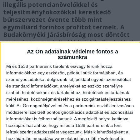
illegális potencianövelőkkel és
teljesítményfokozókkal kereskedő
bűnszervezet évente több mint
egymilliárd forintos profitot termelt. A
Budakörnyéki Járásbíróság most döntött
az ügyben gyanúsítottként kihallgatott öt
férfi sorsáról.
Az Ön adatainak védelme fontos a
számunkra
Mi és 1538 partnereink tárolunk és/vagy férünk hozzá
információkhoz egy eszközön, például sütik formájában, és
személyes adatokat dolgozunk fel, például egyedi azonosítókat
Nemzetközi hálózat a háttérben
és standard információkat, amelyeket az eszköz személyre
szabott hirdetésekhez és tartalomhoz, hirdetések és tartalmak
A Budapest Környéki Törvényszék szerdai
méréséhez, közönségmérésekhez és szolgáltatásfejlesztéshez
tájékoztatása szerint a Készenléti Rendőrség
küld.
Az Ön engedélyével mi és a partnereink eszközleolvasásos
módszerrel szerzett pontos geolokációs adatokat és azonosítási
Nemzeti Nyomozó Iroda (KR NNI) Kábítószer
információkat is felhasználhatunk. A megfelelő helyre kattintva
Bűnözés Elleni Hivatala bűnszervezetben
hozzájárulhat ahhoz, hogy mi és a 1538 partnereink a fent
leírtak szerint adatkezelést végezzünk. Másik lehetőségként a
elkövetett gyógyszerhamisítás és más súlyos
hozzájárulás megadása vagy elutasítása előtt részletesebb