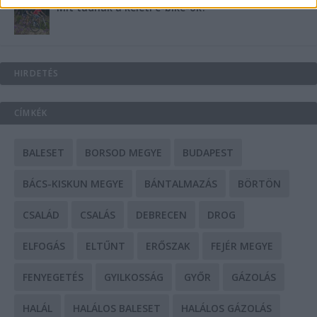
Mit tudnak a keleti e-bike-ok?
HIRDETÉS
CÍMKÉK
BALESET
BORSOD MEGYE
BUDAPEST
BÁCS-KISKUN MEGYE
BÁNTALMAZÁS
BÖRTÖN
CSALÁD
CSALÁS
DEBRECEN
DROG
ELFOGÁS
ELTŰNT
ERŐSZAK
FEJÉR MEGYE
FENYEGETÉS
GYILKOSSÁG
GYŐR
GÁZOLÁS
HALÁL
HALÁLOS BALESET
HALÁLOS GÁZOLÁS