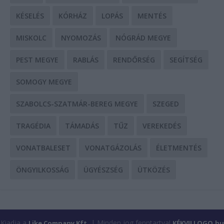
KÉSELÉS
KÓRHÁZ
LOPÁS
MENTÉS
MISKOLC
NYOMOZÁS
NÓGRÁD MEGYE
PEST MEGYE
RABLÁS
RENDŐRSÉG
SEGÍTSÉG
SOMOGY MEGYE
SZABOLCS-SZATMÁR-BEREG MEGYE
SZEGED
TRAGÉDIA
TÁMADÁS
TŰZ
VEREKEDÉS
VONATBALESET
VONATGÁZOLÁS
ÉLETMENTÉS
ÖNGYILKOSSÁG
ÜGYÉSZSÉG
ÜTKÖZÉS
Kiadja a
| Minden jog fenntartva!
Like Company Kft.
KÉKVILLOGO.hu