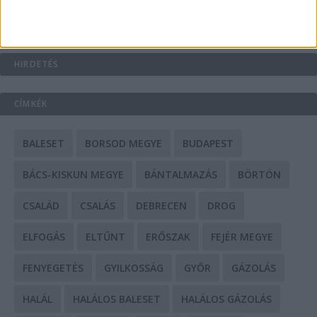
HIRDETÉS
CÍMKÉK
BALESET
BORSOD MEGYE
BUDAPEST
BÁCS-KISKUN MEGYE
BÁNTALMAZÁS
BÖRTÖN
CSALÁD
CSALÁS
DEBRECEN
DROG
ELFOGÁS
ELTŰNT
ERŐSZAK
FEJÉR MEGYE
FENYEGETÉS
GYILKOSSÁG
GYŐR
GÁZOLÁS
HALÁL
HALÁLOS BALESET
HALÁLOS GÁZOLÁS