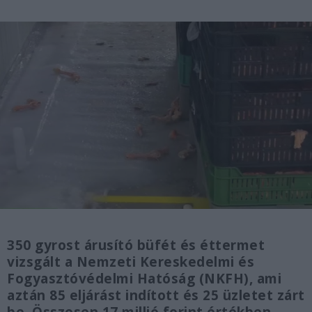
350 gyrost árusító büfét és éttermet
vizsgált a Nemzeti Kereskedelmi és
Fogyasztóvédelmi Hatóság (NKFH), ami
aztán 85 eljárást indított és 25 üzletet zárt