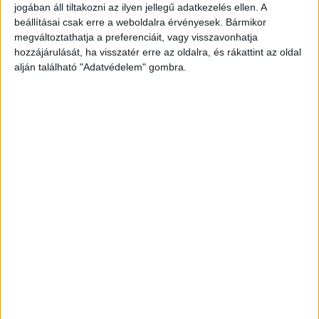
jogában áll tiltakozni az ilyen jellegű adatkezelés ellen. A
szennyezett hűtőket és munkafelületeket
beállításai csak erre a weboldalra érvényesek. Bármikor
megváltoztathatja a preferenciáit, vagy visszavonhatja
találtak.
A Budapest és Környéke hírportál
hozzájárulását, ha visszatér erre az oldalra, és rákattint az oldal
legfrissebb híreit ide kattintva éred el! A
alján található "Adatvédelem" gombra.
Facebookon már 252 ezernél is többen követnek
minket.