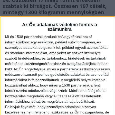
be. Összesen 17 millió forint értékben
szabtak ki bírságot. Összesen 197 tételt,
mintegy 1300 kilogramm mennyiségben
nyomonkövethetetlenség, jelölési hiba,
lejárt minőségmegőrzési és
Az Ön adatainak védelme fontos a
számunkra
fogyaszthatósági idő miatt vontak ki a
forgalomból.
Mi és 1538 partnereink tárolunk és/vagy férünk hozzá
információkhoz egy eszközön, például sütik formájában, és
személyes adatokat dolgozunk fel, például egyedi azonosítókat
és standard információkat, amelyeket az eszköz személyre
szabott hirdetésekhez és tartalomhoz, hirdetések és tartalmak
méréséhez, közönségmérésekhez és szolgáltatásfejlesztéshez
25 helyet zártak be
küld.
Az Ön engedélyével mi és a partnereink eszközleolvasásos
módszerrel szerzett pontos geolokációs adatokat és azonosítási
A hivatal szerint az országos vizsgálatra a
információkat is felhasználhatunk. A megfelelő helyre kattintva
korábbi ellenőrzések negatív tapasztalatai miatt
hozzájárulhat ahhoz, hogy mi és a 1538 partnereink a fent
került sor. A 25 ideiglenesen bezárt
leírtak szerint adatkezelést végezzünk. Másik lehetőségként a
hozzájárulás megadása vagy elutasítása előtt részletesebb
vendéglátóhelyen súlyos higiéniai
információkhoz juthat, és megváltoztathatja beállításait.
szabálytalanságokat tapasztaltak, többek között
Felhívjuk figyelmét, hogy személyes adatainak bizonyos
kezeléséhez nem feltétlenül szükséges az Ön hozzájárulása, de
túlzott zsúfoltságot, valamint erősen