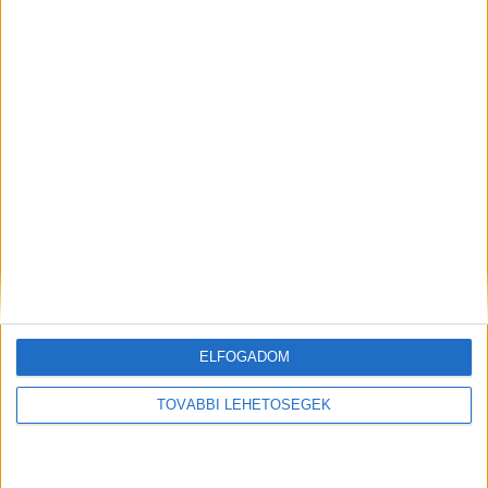
helyen rászáradt, néhol penészes húscafatok
voltak. Az üzem padlózatán csikkek,
rovartetemek voltak, a ládamosó berendezés
rágcsálóürülékkel volt szennyezett” – írta akkor
közleményében a Néhib.
A Budapest és
Környéke hírportál legfrissebb híreit ide
kattintva éred el! A Facebookon már 252 ezernél
is többen követnek minket.
Gyomorforgató videó a bezárt húsüzemről
ELFOGADOM
TOVÁBBI LEHETŐSÉGEK