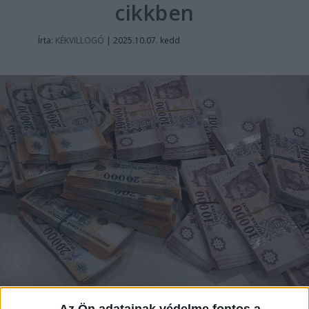
cikkben
Írta:
KÉKVILLOGÓ
|
2025.10.07. kedd
Az Ön adatainak védelme fontos a