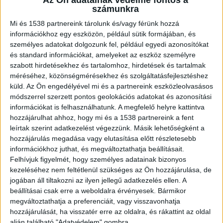
számunkra
Egy fővárosi kórházban dolgozott az a két
Mi és 1538 partnereink tárolunk és/vagy férünk hozzá
információkhoz egy eszközön, például sütik formájában, és
főorvos, akiket a BRFK rendőrei kétévnyi
személyes adatokat dolgozunk fel, például egyedi azonosítókat
adatgyűjtés után 2025. október elsején
és standard információkat, amelyeket az eszköz személyre
elfogtak egy szociális munkással együtt.
szabott hirdetésekhez és tartalomhoz, hirdetések és tartalmak
Egy fővárosi kórház belgyógyászati
méréséhez, közönségmérésekhez és szolgáltatásfejlesztéshez
osztályán robbant ki botrány, ahol két
küld.
Az Ön engedélyével mi és a partnereink eszközleolvasásos
főorvos és egy szociális munkás állítólag
módszerrel szerzett pontos geolokációs adatokat és azonosítási
illegális pénzgyűjtést szervezett. A
információkat is felhasználhatunk. A megfelelő helyre kattintva
hozzájárulhat ahhoz, hogy mi és a 1538 partnereink a fent
rendőrség több száz millió forintot foglalt
leírtak szerint adatkezelést végezzünk. Másik lehetőségként a
le az ügyben. A rendőrségi razziáról
hozzájárulás megadása vagy elutasítása előtt részletesebb
készült videót cikkünk végén tudod
információkhoz juthat, és megváltoztathatja beállításait.
megnézni.
Felhívjuk figyelmét, hogy személyes adatainak bizonyos
kezeléséhez nem feltétlenül szükséges az Ön hozzájárulása, de
jogában áll tiltakozni az ilyen jellegű adatkezelés ellen. A
beállításai csak erre a weboldalra érvényesek. Bármikor
megváltoztathatja a preferenciáit, vagy visszavonhatja
Alapítványi támogatásként kértek pénzt
hozzájárulását, ha visszatér erre az oldalra, és rákattint az oldal
alján található "Adatvédelem" gombra.