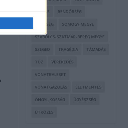
RABLÁS
RENDŐRSÉG
SEGÍTSÉG
SOMOGY MEGYE
SZABOLCS-SZATMÁR-BEREG MEGYE
SZEGED
TRAGÉDIA
TÁMADÁS
TŰZ
VEREKEDÉS
VONATBALESET
n
VONATGÁZOLÁS
ÉLETMENTÉS
ÖNGYILKOSSÁG
ÜGYÉSZSÉG
ÜTKÖZÉS