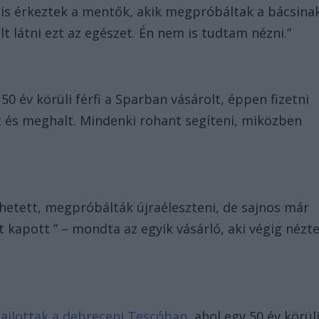
 is érkeztek a mentők, akik megpróbáltak a bácsina
lt látni ezt az egészet. Én nem is tudtam nézni.”
 50 év körüli férfi a Sparban vásárolt, éppen fizetni
t és meghalt. Mindenki rohant segíteni, miközben
hetett, megpróbálták újraéleszteni, de sajnos már
 kapott ” – mondta az egyik vásárló, aki végig nézt
ajlottak a debreceni Tescóban,
ahol egy 50 év körül