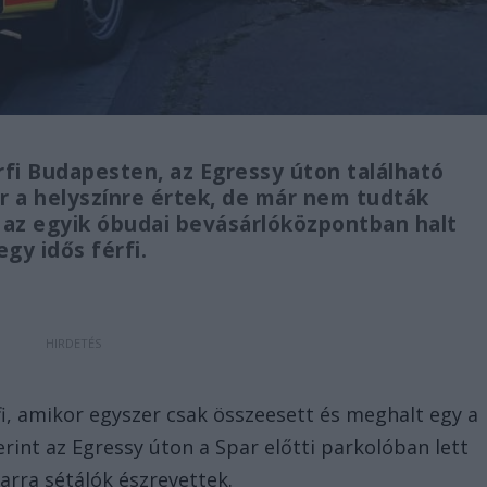
fi Budapesten, az Egressy úton található
r a helyszínre értek, de már nem tudták
 az egyik óbudai bevásárlóközpontban halt
gy idős férfi.
i, amikor egyszer csak összeesett és meghalt egy a
rint az Egressy úton a Spar előtti parkolóban lett
z arra sétálók észrevettek.