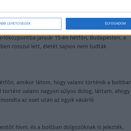
 történteket a BRFK is megerősítette a Borsnak, és
anúja nem merült fel.
ÁBBI LEHETŐSÉGEK
ELFOGADOM
sárlóközpontba január 15-én hétfőn, Budapesten, a
özben rosszul lett, életét sajnos nem tudták
étfőn, amikor látom, hogy valami történik a boltba
el történt valami nagyon súlyos dolog, láttam, ahogy
 mondta az eset után az egyik vásárló
ntőt hívni, és a boltban dolgozóknak is jelezték,