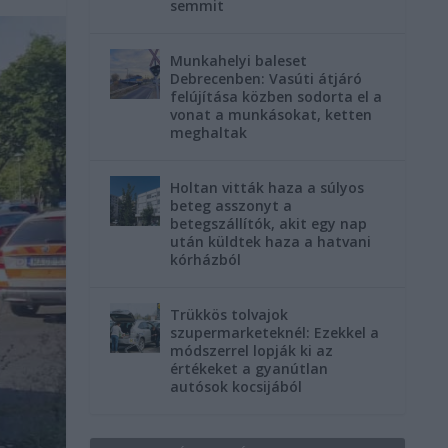
semmit
Munkahelyi baleset
Debrecenben: Vasúti átjáró
felújítása közben sodorta el a
vonat a munkásokat, ketten
meghaltak
Holtan vitták haza a súlyos
beteg asszonyt a
betegszállítók, akit egy nap
után küldtek haza a hatvani
kórházból
Trükkös tolvajok
szupermarketeknél: Ezekkel a
módszerrel lopják ki az
értékeket a gyanútlan
autósok kocsijából