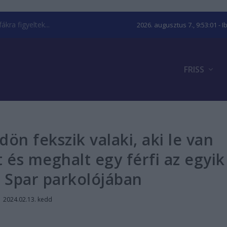
kra figyeltek...
2026. augusztus 7., 9:53:02
- I
FRISS
dön fekszik valaki, aki le van
t és meghalt egy férfi az egyik
 Spar parkolójában
|
2024.02.13. kedd