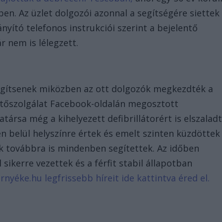
zben. Az üzlet dolgozói azonnal a segítségére siettek
nyító telefonos instrukciói szerint a bejelentő
r nem is lélegzett.
egítsenek miközben az ott dolgozók megkezdték a
entőszolgálat Facebook-oldalán megosztott
társa még a kihelyezett defibrillátorért is elszaladt
n belül helyszínre értek és emelt szinten küzdöttek
dók továbbra is mindenben segítettek. Az időben
ikerre vezettek és a férfit stabil állapotban
nyéke.hu legfrissebb híreit ide kattintva éred el.