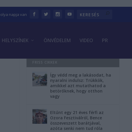
bolya napja van
HELYSZÍNEK
ÖNVÉDELEM
VIDEO
PR
FRISS CIKKEK
Így védd meg a lakásodat, ha
nyaralni indulsz: Trükkök,
amikkel azt mutathatod a
betörőknek, hogy otthon
vagy
Eltűnt egy 21 éves férfi az
Ozora Fesztiválról, Bence
összeveszett barátjával,
azóta senki nem tud róla