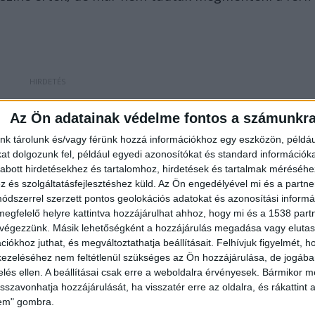
Az Ön adatainak védelme fontos a számunkr
l először. Amikor közelebb értem, láttam, hogy a
nk tárolunk és/vagy férünk hozzá információkhoz egy eszközön, példáu
arva, itt már gondoltam, hogy nagyon nagy baj van…
t dolgozunk fel, például egyedi azonosítókat és standard információk
ogy ő hívta a férfihoz a mentőket” – mondta az egyik
abott hirdetésekhez és tartalomhoz, hirdetések és tartalmak méréséhe
és szolgáltatásfejlesztéshez küld.
Az Ön engedélyével mi és a partne
dszerrel szerzett pontos geolokációs adatokat és azonosítási informác
megfelelő helyre kattintva hozzájárulhat ahhoz, hogy mi és a 1538 partne
 végezzünk. Másik lehetőségként a hozzájárulás megadása vagy elutasí
iókhoz juthat, és megváltoztathatja beállításait.
Felhívjuk figyelmét, 
tt. Állítólag a parkolóban lévő autójához ment volna,
ezeléséhez nem feltétlenül szükséges az Ön hozzájárulása, de jogában 
zelés ellen. A beállításai csak erre a weboldalra érvényesek. Bármikor m
tek a mentők, megpróbálták újraéleszteni a férfit,
isszavonhatja hozzájárulását, ha visszatér erre az oldalra, és rákattint a
érdeztem a hölgyet, hogy mi történt, azt mondta,
lem" gombra.