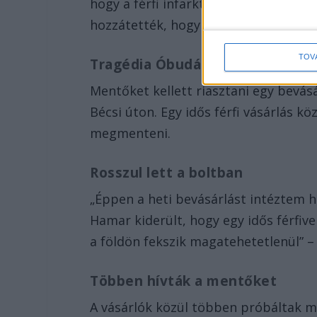
hogy a férfi infarktust kaphatott”. A
hozzátették, hogy bűncselekmény gy
TOV
Tragédia Óbudán
Mentőket kellett riasztani egy bevá
Bécsi úton. Egy idős férfi vásárlás k
megmenteni.
Rosszul lett a boltban
„Éppen a heti bevásárlást intéztem h
Hamar kiderült, hogy egy idős férfiv
a földön fekszik magatehetetlenül” –
Többen hívták a mentőket
A vásárlók közül többen próbáltak me