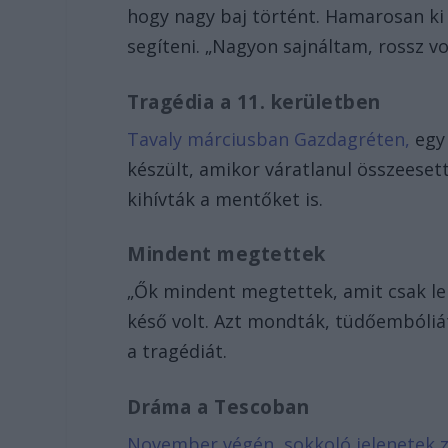
hogy nagy baj történt. Hamarosan ki
segíteni. „Nagyon sajnáltam, rossz vo
Tragédia a 11. kerületben
Tavaly márciusban Gazdagréten,
egy
készült, amikor váratlanul összeeset
kihívták a mentőket is.
Mindent megtettek
„Ők mindent megtettek, amit csak le
késő volt. Azt mondták, tüdőembóliát
a tragédiát.
Dráma a Tescoban
November végén, sokkoló jelenetek z