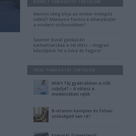
KIEMELT TÁMOGATÓI TARTALOM
Mennyi ideig bírja az ember melegvíz
nélkül? Mennyire fontos a villanybojler
a modern otthonokban?
Saunier Duval gázkazán
karbantartása a tél előtt – Hogyan
készüljünk fel a hóra és fagyra?
FRISS TÁMOGATÓI TARTALOM
Miért fáj gyakrabban a nők
csípője? – A válasz a
medencében rejlik
B-vitamin komplex és folsav:
szükséged van rá?
Energiát függetlenül: