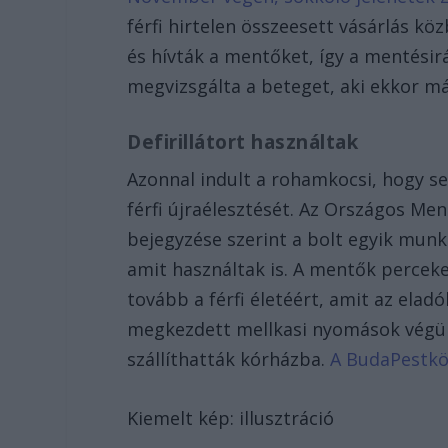
férfi hirtelen összeesett vásárlás kö
és hívták a mentőket, így a mentésirá
megvizsgálta a beteget, aki ekkor má
Defirillátort használtak
Azonnal indult a rohamkocsi, hogy s
férfi újraélesztését. Az Országos M
bejegyzése szerint a bolt egyik munka
amit használtak is. A mentők perceke
tovább a férfi életéért, amit az ela
megkezdett mellkasi nyomások végül s
szállíthatták kórházba.
A BudaPestkör
Kiemelt kép: illusztráció