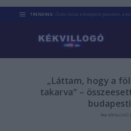
TRENDING:
Óriási razzia a budapesti piacokon, a kofá
„Láttam, hogy a föl
takarva” – összeeset
budapesti
Írta:
KÉKVILLOGÓ