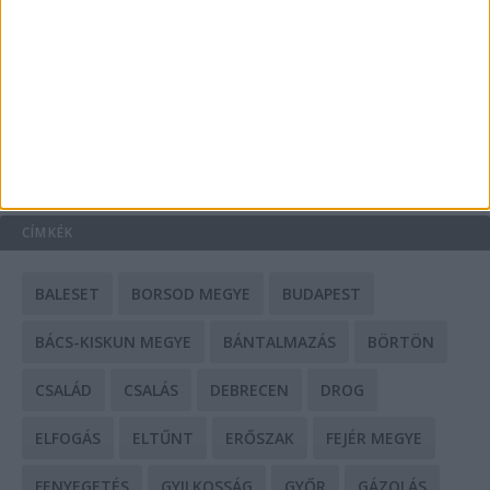
Mit tudnak a keleti e-bike-ok?
HIRDETÉS
CÍMKÉK
BALESET
BORSOD MEGYE
BUDAPEST
BÁCS-KISKUN MEGYE
BÁNTALMAZÁS
BÖRTÖN
CSALÁD
CSALÁS
DEBRECEN
DROG
ELFOGÁS
ELTŰNT
ERŐSZAK
FEJÉR MEGYE
FENYEGETÉS
GYILKOSSÁG
GYŐR
GÁZOLÁS