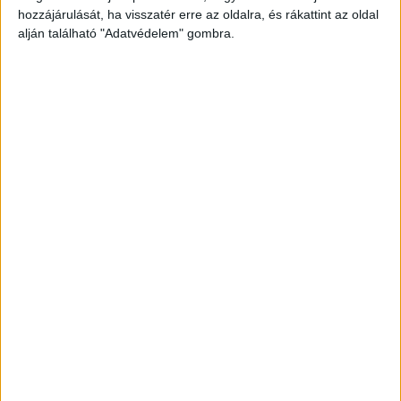
várható. Helyszíni információk szerint az
hozzájárulását, ha visszatér erre az oldalra, és rákattint az oldal
ütközésnek 1 halottja és több sérültje van.
alján található "Adatvédelem" gombra.
Egy másik baleset az M1-en