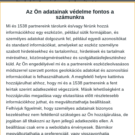
emeltek ki. A raj áramtalanította a
járműveket. Mentőhelikopter is érkezett a
Az Ön adatainak védelme fontos a
helyszínre.
számunkra
Mi és 1538 partnereink tárolunk és/vagy férünk hozzá
információkhoz egy eszközön, például sütik formájában, és
személyes adatokat dolgozunk fel, például egyedi azonosítókat
és standard információkat, amelyeket az eszköz személyre
Baleset Bicskénél
szabott hirdetésekhez és tartalomhoz, hirdetések és tartalmak
méréséhez, közönségmérésekhez és szolgáltatásfejlesztéshez
Az M1-es autópályán, Bicske térségében, a 36-os
küld.
Az Ön engedélyével mi és a partnereink eszközleolvasásos
módszerrel szerzett pontos geolokációs adatokat és azonosítási
km-nél az átterelésben két kisteherautó
információkat is felhasználhatunk. A megfelelő helyre kattintva
ütközött össze. Hegyeshalom felé csak a külső
hozzájárulhat ahhoz, hogy mi és a 1538 partnereink a fent
sáv járható, Budapest irányába pedig az átterelt
leírtak szerint adatkezelést végezzünk. Másik lehetőségként a
hozzájárulás megadása vagy elutasítása előtt részletesebb
sáv nem járható. A torlódás mindkét irányban 4-5
információkhoz juthat, és megváltoztathatja beállításait.
km-es. Fontos, hogy aki Budapestre tart, az most
Felhívjuk figyelmét, hogy személyes adatainak bizonyos
kezeléséhez nem feltétlenül szükséges az Ön hozzájárulása, de
az 54-es km-nél ne menjen a szemközti oldalra,
jogában áll tiltakozni az ilyen jellegű adatkezelés ellen. A
mert hosszú helyszínelés és elhúzódó mentés
beállításai csak erre a weboldalra érvényesek. Bármikor
megváltoztathatja a preferenciáit, vagy visszavonhatja