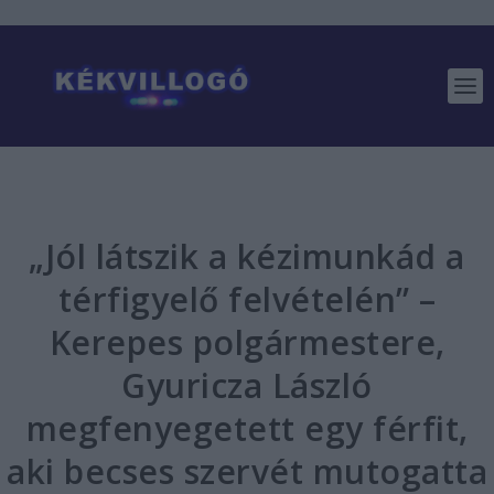
„Jól látszik a kézimunkád a
térfigyelő felvételén” –
Kerepes polgármestere,
Gyuricza László
megfenyegetett egy férfit,
aki becses szervét mutogatta