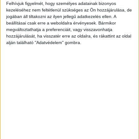
kattintva éred el!
Felhívjuk figyelmét, hogy személyes adatainak bizonyos
kezeléséhez nem feltétlenül szükséges az Ön hozzájárulása, de
jogában áll tiltakozni az ilyen jellegű adatkezelés ellen. A
beállításai csak erre a weboldalra érvényesek. Bármikor
megváltoztathatja a preferenciáit, vagy visszavonhatja
hozzájárulását, ha visszatér erre az oldalra, és rákattint az oldal
alján található "Adatvédelem" gombra.
Mézpörgetés
Percekkel cikkünk megjelenése előtt Kerepes