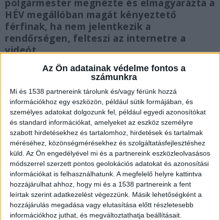
polgármester megnézte és elmagyarázta a
HÉV megállóban magát kényeztető
férfinak, ha nem jelentkezik a
rendőrségen, felteszi az internetre a
videót.
Az Ön adatainak védelme fontos a
számunkra
Mi és 1538 partnereink tárolunk és/vagy férünk hozzá
információkhoz egy eszközön, például sütik formájában, és
Olyant láttak, amit nem kellett volna
személyes adatokat dolgozunk fel, például egyedi azonosítókat
A szilasligeti HÉV-megálló jegypénztára mögött
és standard információkat, amelyeket az eszköz személyre
szabott hirdetésekhez és tartalomhoz, hirdetések és tartalmak
egy férfi önmagát kényeztette hétfő délelőtt.
méréséhez, közönségmérésekhez és szolgáltatásfejlesztéshez
Többen látták, ezért egy helyi feljelentést tett a
küld.
Az Ön engedélyével mi és a partnereink eszközleolvasásos
módszerrel szerzett pontos geolokációs adatokat és azonosítási
rendőrségen. A szatír annyira önmagán kívül volt,
információkat is felhasználhatunk. A megfelelő helyre kattintva
hogy nem vette észre a térfigyelő kamerát, amely
hozzájárulhat ahhoz, hogy mi és a 1538 partnereink a fent
leírtak szerint adatkezelést végezzünk. Másik lehetőségként a
minden kétes mozdulatát HD minőségben
hozzájárulás megadása vagy elutasítása előtt részletesebb
rögzítette.
A Kékvillogó.hu legfrissebb híreit ide
információkhoz juthat, és megváltoztathatja beállításait.