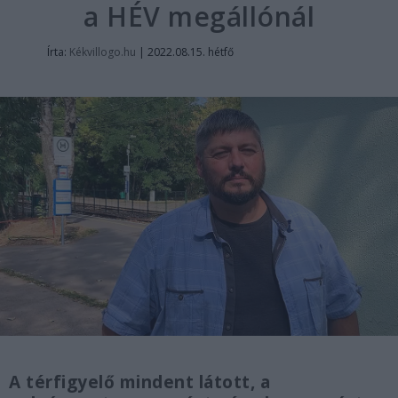
a HÉV megállónál
Írta:
Kékvillogo.hu
|
2022.08.15. hétfő
A térfigyelő mindent látott, a