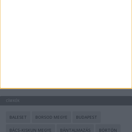
Energiát függetlenül: szigetüzemű megoldások
A csőbúvár szivattyúk: mit kell tudni róluk?
Mit tudnak a keleti e-bike-ok?
HIRDETÉS
CÍMKÉK
BALESET
BORSOD MEGYE
BUDAPEST
BÁCS-KISKUN MEGYE
BÁNTALMAZÁS
BÖRTÖN