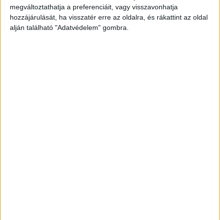
megváltoztathatja a preferenciáit, vagy visszavonhatja
hozzájárulását, ha visszatér erre az oldalra, és rákattint az oldal
alján található "Adatvédelem" gombra.
A mentők után érkezett
Jákli Mónika vőlegénye megerősíette,
hogy a
baleset helyszínén járt
, ugyanakkor cáfolja, hogy