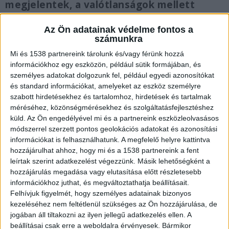
megjelentek, a valótlanságok mellett
viszont nem tud elmenni. A komáromi
üzletember Boráros Gábornak is üzent.
Az Ön adatainak védelme fontos a
számunkra
Mi és 1538 partnereink tárolunk és/vagy férünk hozzá
információkhoz egy eszközön, például sütik formájában, és
személyes adatokat dolgozunk fel, például egyedi azonosítókat
Nem bántalmazta Mónikát
és standard információkat, amelyeket az eszköz személyre
szabott hirdetésekhez és tartalomhoz, hirdetések és tartalmak
„Együttélésünk során közöttünk soha nem
méréséhez, közönségmérésekhez és szolgáltatásfejlesztéshez
küld.
Az Ön engedélyével mi és a partnereink eszközleolvasásos
fordultak elő verbális támadások, amelyek fizikai
módszerrel szerzett pontos geolokációs adatokat és azonosítási
bántalmazásba, üldözésbe vagy zaklatásba
információkat is felhasználhatunk. A megfelelő helyre kattintva
hozzájárulhat ahhoz, hogy mi és a 1538 partnereink a fent
torkolltak volna. Ez az említett végzetes éjszakán
leírtak szerint adatkezelést végezzünk. Másik lehetőségként a
sem történt meg” – írta a
parameter.sk
-nak
hozzájárulás megadása vagy elutasítása előtt részletesebb
Dobosi Roderik.
A Kékvillogó legfrissebb híreit
információkhoz juthat, és megváltoztathatja beállításait.
Felhívjuk figyelmét, hogy személyes adatainak bizonyos
ide kattintva éred el! A Facebookon már 341
kezeléséhez nem feltétlenül szükséges az Ön hozzájárulása, de
ezernél is többen követnek minket.
jogában áll tiltakozni az ilyen jellegű adatkezelés ellen. A
beállításai csak erre a weboldalra érvényesek. Bármikor