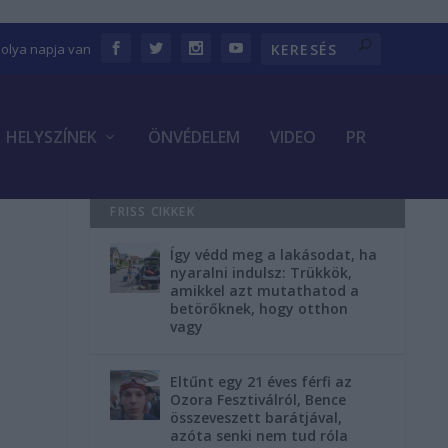
bolya napja van
HELYSZÍNEK
ÖNVÉDELEM
VIDEO
PR
FRISS CIKKEK
Így védd meg a lakásodat, ha
nyaralni indulsz: Trükkök,
amikkel azt mutathatod a
betörőknek, hogy otthon
vagy
Eltűnt egy 21 éves férfi az
Ozora Fesztiválról, Bence
összeveszett barátjával,
azóta senki nem tud róla