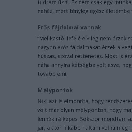
tudtam űzni. Ez nem csak egy munka 
nehéz, mert tényleg egész életemben
Erős fájdalmai vannak
“Mellkastól lefelé elvileg nem érzek
nagyon erős fájdalmakat érzek a végt
húszas, szóval rettenetes. Most is é
néha annyira kétségbe volt esve, hog
tovább élni.
Mélypontok
Niki azt is elmondta, hogy rendszer
volt már olyan mélyponton, hogy ma
lennék rá képes. Sokszor mondtam az
jár, akkor inkább haltam volna meg”