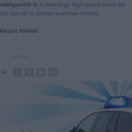
kedélyjavítót is.
A Kékvillogó legfrissebb híreit ide
342 ezernél is többen követnek minket.
észült felvétel
ÁS: