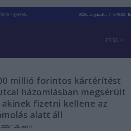
kra figyeltek...
2026. augusztus 7., 6:48:53
- I
FRISS
0 millió forintos kártérítést
 utcai házomlásban megsérült
 akinek fizetni kellene az
ámolás alatt áll
|
2025.11.28. péntek