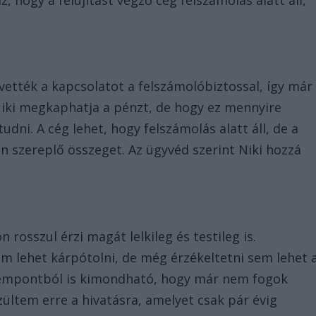
ették a kapcsolatot a felszámolóbiztossal, így már
Niki megkaphatja a pénzt, de hogy ez mennyire
udni. A cég lehet, hogy felszámolás alatt áll, de a
an szereplő összeget. Az ügyvéd szerint Niki hozzá
rosszul érzi magát lelkileg és testileg is.
m lehet kárpótolni, de még érzékeltetni sem lehet 
szempontból is kimondható, hogy már nem fogok
szültem erre a hivatásra, amelyet csak pár évig