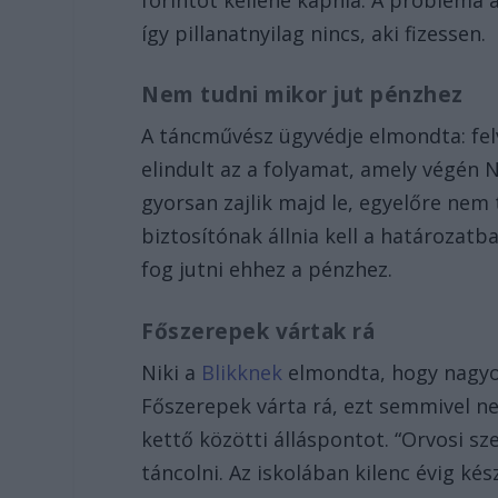
így pillanatnyilag nincs, aki fizessen.
Nem tudni mikor jut pénzhez
A táncművész ügyvédje elmondta: felv
elindult az a folyamat, amely végén 
gyorsan zajlik majd le, egyelőre nem t
biztosítónak állnia kell a határozatb
fog jutni ehhez a pénzhez.
Főszerepek vártak rá
Niki a
Blikknek
elmondta, hogy nagyon 
Főszerepek várta rá, ezt semmivel ne
kettő közötti álláspontot. “Orvosi 
táncolni. Az iskolában kilenc évig ké