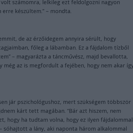
volt számomra, lelkileg ezt feldolgozni nagyon
 erre készültem.” – mondta.
 semmit, de az érzőidegem annyira sérült, hogy
agjaimban, főleg a lábamban. Ez a fájdalom tízből
rzem” – magyarázta a táncművész, majd bevallotta,
y még az is megfordult a fejében, hogy nem akar íg
esen jár pszichológushoz, mert szükségem többször
jdnem kárt tett magában. “Bár azt hiszem, nem
t, hogy ha tudtam volna, hogy ez ilyen fájdalommal
 – sóhajtott a lány, aki naponta három alkalommal