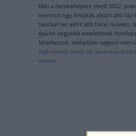
Niki a munkahelyére ment 2022. júni
leomlott egy felújítás alkatt álló h
tánckarrier előtt álló fiatal művész,
épület negyedik emeletének homlokza
keletkeztek. Vélhetően nagyon nem st
legfrissebb híreit ide kattintva ére
minket.