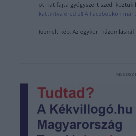
öt-hat fajta gyógyszert szed, köztük 
kattintva éred el! A Facebookon már 
Kiemelt kép: Az egykori házomlásnál k
MEGOSZT