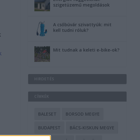
szigetüzemű megoldások
A csőbúvár szivattyúk: mit
kell tudni róluk?
k
Mit tudnak a keleti e-bike-ok?
k
HIRDETÉS
CÍMKÉK
BALESET
BORSOD MEGYE
BUDAPEST
BÁCS-KISKUN MEGYE