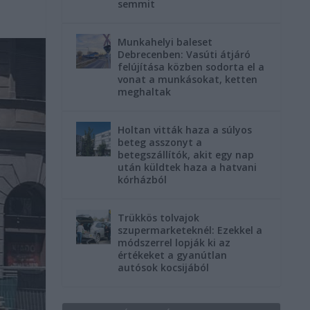
semmit
Munkahelyi baleset
Debrecenben: Vasúti átjáró
felújítása közben sodorta el a
vonat a munkásokat, ketten
meghaltak
Holtan vitták haza a súlyos
beteg asszonyt a
betegszállítók, akit egy nap
után küldtek haza a hatvani
kórházból
Trükkös tolvajok
szupermarketeknél: Ezekkel a
módszerrel lopják ki az
értékeket a gyanútlan
autósok kocsijából