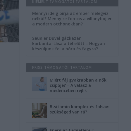
KIEMELT TÁMOGATÓI TARTALOM
Mennyi ideig bírja az ember melegvíz
nélkül? Mennyire fontos a villanybojler
a modern otthonokban?
Saunier Duval gázkazán
karbantartása a tél előtt – Hogyan
készüljünk fel a hóra és fagyra?
,
FRISS TÁMOGATÓI TARTALOM
Miért fáj gyakrabban a nők
csípője? – A válasz a
medencében rejlik
B-vitamin komplex és folsav:
szükséged van rá?
Energiát függetlenül: