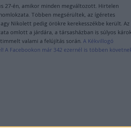
us 27-én, amikor minden megváltozott. Hirtelen
áz homlokzata. Többen megsérültek, az ígéretes
 Nagy Nikolett pedig örökre kerekesszékbe került. Az
ta omlott a járdára, a társasházban is súlyos káro
immelt valami a felújítás során.
A Kékvillogó
d el! A Facebookon már 342 ezernél is többen követne