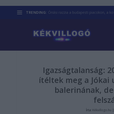
TRENDING:
Óriási razzia a budapesti piacokon, a kofá
Igazságtalanság: 20
ítéltek meg a Jókai
balerinának, de
felsz
Írta:
Kékvillogo.hu