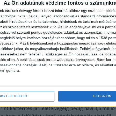
Az Ön adatainak védelme fontos a számunkr
nk tárolunk és/vagy férünk hozzá információkhoz egy eszközön, példáu
t dolgozunk fel, például egyedi azonosítókat és standard információk
abott hirdetésekhez és tartalomhoz, hirdetések és tartalmak méréséhe
és szolgáltatásfejlesztéshez küld.
Az Ön engedélyével mi és a partne
dszerrel szerzett pontos geolokációs adatokat és azonosítási informác
megfelelő helyre kattintva hozzájárulhat ahhoz, hogy mi és a 1538 partne
 végezzünk. Másik lehetőségként a hozzájárulás megadása vagy elutasí
 vállalkozóval és annak biztosítójával próbált peren
iókhoz juthat, és megváltoztathatja beállításait.
Felhívjuk figyelmét, 
l, és ugyan a veszteségeit pénzben nem lehet
ezeléséhez nem feltétlenül szükséges az Ön hozzájárulása, de jogában 
iója nagyon drága, ezért úgy érezte, jár neki a
zelés ellen. A beállításai csak erre a weboldalra érvényesek. Bármikor m
isszavonhatja hozzájárulását, ha visszatér erre az oldalra, és rákattint a
z ítéletet.
lem" gombra.
ÁBBI LEHETŐSÉGEK
ELFOGADOM
int kártérítés jár, élete végéig pedig havi 3,5 millió
, hogy a felújítást végző cég felszámolás alatt áll,