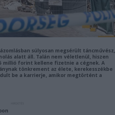
 házomlásban súlyosan megsérült táncművész
olás alatt áll. Talán nem véletlenül, hiszen
 millió forint kellene fizetnie a cégnek. A
lánynak tönkrement az élete, kerekesszékbe
dult be a karrierje, amikor megtörtént a
pon