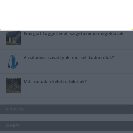
B-vitamin komplex és folsav: szükséged van rá?
Energiát függetlenül: szigetüzemű megoldások
A csőbúvár szivattyúk: mit kell tudni róluk?
Mit tudnak a keleti e-bike-ok?
HIRDETÉS
CÍMKÉK