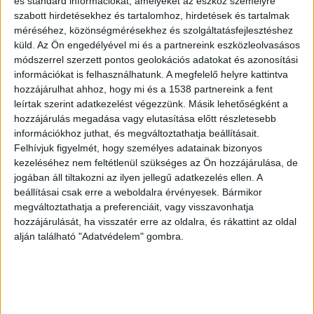
és standard információkat, amelyeket az eszköz személyre
Schadl Györgyöt
és feleségét, miközben
szabott hirdetésekhez és tartalomhoz, hirdetések és tartalmak
méréséhez, közönségmérésekhez és szolgáltatásfejlesztéshez
bőröndnyi készpénzzel próbáltak Dubaiba
küld.
Az Ön engedélyével mi és a partnereink eszközleolvasásos
utazni. Állítólag fülest kaptak, hogy vadásznak
módszerrel szerzett pontos geolokációs adatokat és azonosítási
rájuk és le akartak lépni az országból. A rendőrök
információkat is felhasználhatunk. A megfelelő helyre kattintva
hozzájárulhat ahhoz, hogy mi és a 1538 partnereink a fent
ügyesebbek voltak, a parkolóba vezető úton
leírtak szerint adatkezelést végezzünk. Másik lehetőségként a
megállították őket és kattant a bilincs.
A
hozzájárulás megadása vagy elutasítása előtt részletesebb
információkhoz juthat, és megváltoztathatja beállításait.
Kékvillogó.hu legfrissebb híreit ide kattintva éred
Felhívjuk figyelmét, hogy személyes adatainak bizonyos
el!
kezeléséhez nem feltétlenül szükséges az Ön hozzájárulása, de
jogában áll tiltakozni az ilyen jellegű adatkezelés ellen. A
beállításai csak erre a weboldalra érvényesek. Bármikor
megváltoztathatja a preferenciáit, vagy visszavonhatja
hozzájárulását, ha visszatér erre az oldalra, és rákattint az oldal
alján található "Adatvédelem" gombra.