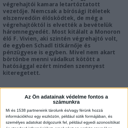
végrehajtói kamara letartóztatott
vezetője. Nemcsak a bírósági ítéletek
elszenvedőin élősködtek, de még a
végrehajtóktól is elvették a bevételük
háromnegyedét. Most kitálalt a Monoron
élő F. Vivien, aki szintén végrehajtó volt,
de egyben Schadl titkárnője és
pénzügyese is egyben. Mivel nem akart
börtönbe menni vádalkut kötött a
hatósággal ezért minden szennyest
kiteregetett.
Az Ön adatainak védelme fontos a
számunkra
Kattant a bilics
Mi és 1538 partnereink tárolunk és/vagy férünk hozzá
A végrehajtói maffia ügye tavaly ilyenkor
információkhoz egy eszközön, például sütik formájában, és
személyes adatokat dolgozunk fel, például egyedi azonosítókat
robbant. A ferihegyi reptéren lekapcsolták