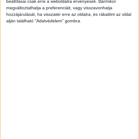
legfrissebb híreit ide kattintva éred el.
beállításai csak erre a weboldalra érvényesek. Bármikor
megváltoztathatja a preferenciáit, vagy visszavonhatja
hozzájárulását, ha visszatér erre az oldalra, és rákattint az oldal
alján található "Adatvédelem" gombra.
Felhalmozott szemét
A házban szemét volt felhalmozva, ami egyrészt