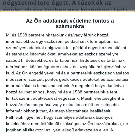
négyzetmétere égett. A tűzoltók az
épület oltása közben egy középkorú férfi
holttestét találták meg.
Az Ön adatainak védelme fontos a
számunkra
Mi és 1538 partnereink tárolunk és/vagy férünk hozzá
információkhoz egy eszközön, például sütik formájában, és
személyes adatokat dolgozunk fel, például egyedi azonosítókat
Holttestet találtak
és standard információkat, amelyeket az eszköz személyre
szabott hirdetésekhez és tartalomhoz, hirdetések és tartalmak
Péntek reggel háromnegyed nyolckor érkezett a
méréséhez, közönségmérésekhez és szolgáltatásfejlesztéshez
bejelentés a katasztrófavédelemhez, miszerint
küld.
Az Ön engedélyével mi és a partnereink eszközleolvasásos
módszerrel szerzett pontos geolokációs adatokat és azonosítási
kigyulladt egy családi ház az érdi Orom utcában.
információkat is felhasználhatunk. A megfelelő helyre kattintva
Az érdi tűzoltók két járművel vonultak a
hozzájárulhat ahhoz, hogy mi és a 1538 partnereink a fent
helyszínre, ahol egy ötven négyzetméteres
leírtak szerint adatkezelést végezzünk. Másik lehetőségként a
hozzájárulás megadása vagy elutasítása előtt részletesebb
családi ház harminc négyzetmétere égett. A
információkhoz juthat, és megváltoztathatja beállításait.
tűzoltók az épület oltása közben egy középkorú
Felhívjuk figyelmét, hogy személyes adatainak bizonyos
kezeléséhez nem feltétlenül szükséges az Ön hozzájárulása, de
férfi holttestét találták meg.
A Kékvillogó.hu
jogában áll tiltakozni az ilyen jellegű adatkezelés ellen. A