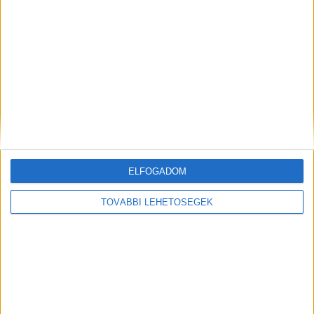
MEGOSZTÁS:
ELFOGADOM
TOVÁBBI LEHETŐSÉGEK
Előző
Következő