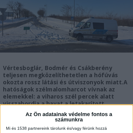
Vértesboglár, Bodmér és Csákberény
teljesen megközelíthetetlen a hófúvás
okozta rossz látási és útviszonyok miatt.A
hatóságok szélmalomharcot vívnak az
elemekkel: a viharos szél percek alatt
visszahordja a havat a letakarított
úttestre.
Az Ön adatainak védelme fontos a
számunkra
Mi és 1538 partnereink tárolunk és/vagy férünk hozzá