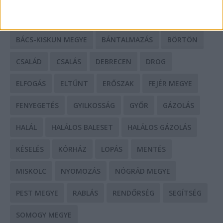
BALESET
BORSOD MEGYE
BUDAPEST
BÁCS-KISKUN MEGYE
BÁNTALMAZÁS
BÖRTÖN
CSALÁD
CSALÁS
DEBRECEN
DROG
ELFOGÁS
ELTŰNT
ERŐSZAK
FEJÉR MEGYE
FENYEGETÉS
GYILKOSSÁG
GYŐR
GÁZOLÁS
HALÁL
HALÁLOS BALESET
HALÁLOS GÁZOLÁS
KÉSELÉS
KÓRHÁZ
LOPÁS
MENTÉS
MISKOLC
NYOMOZÁS
NÓGRÁD MEGYE
PEST MEGYE
RABLÁS
RENDŐRSÉG
SEGÍTSÉG
SOMOGY MEGYE