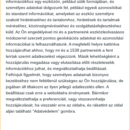
információkhoz egy eszközön, például sütik formájában, és
személyes adatokat dolgozunk fel, például egyedi azonosítókat
Elzárt település
és standard információkat, amelyeket az eszköz személyre
szabott hirdetésekhez és tartalomhoz, hirdetések és tartalmak
Megbénította a hófúvás Fejér vármegye északi
méréséhez, közönségmérésekhez és szolgáltatásfejlesztéshez
részét: több utat le kellett zárni, egyes
küld.
Az Ön engedélyével mi és a partnereink eszközleolvasásos
módszerrel szerzett pontos geolokációs adatokat és azonosítási
települések pedig elérhetetlenné váltak. Nem
információkat is felhasználhatunk. A megfelelő helyre kattintva
lehet közlekedni a 8126-os úton Söréd határától
hozzájárulhat ahhoz, hogy mi és a 1538 partnereink a fent
a zámolyi, majd onnan a felcsúti körforgalomig,
leírtak szerint adatkezelést végezzünk. Másik lehetőségként a
hozzájárulás megadása vagy elutasítása előtt részletesebb
valamint a 8106-os úton Etyek és Alcsútdoboz
információkhoz juthat, és megváltoztathatja beállításait.
között. Fejér vármegyében, a Velence-Csákvár-
Felhívjuk figyelmét, hogy személyes adatainak bizonyos
kezeléséhez nem feltétlenül szükséges az Ön hozzájárulása, de
Tata összekötő úton, a Lovasberény és Csákvár
jogában áll tiltakozni az ilyen jellegű adatkezelés ellen. A
közötti szakaszon a 14-es és a-25-ös km között a
beállításai csak erre a weboldalra érvényesek. Bármikor
megváltoztathatja a preferenciáit, vagy visszavonhatja
rossz látási-, és útviszonyok miatt lezárták.
A
hozzájárulását, ha visszatér erre az oldalra, és rákattint az oldal
Kékvillogó legfrissebb híreit ide kattintva éred el!
alján található "Adatvédelem" gombra.
A Facebookon már 341 ezernél is többen
követnek minket.