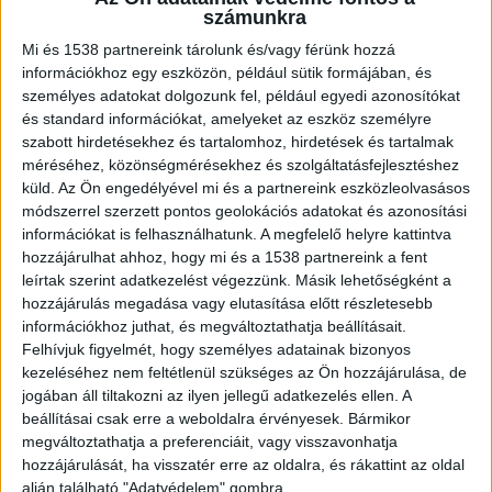
olvasója azonban hétfő reggel az S71-es
számunkra
vonaton utazott együtt a politikussal, és a
Mi és 1538 partnereink tárolunk és/vagy férünk hozzá
Nyugati pályaudvaron fotókat is készített
információkhoz egy eszközön, például sütik formájában, és
róla.
személyes adatokat dolgozunk fel, például egyedi azonosítókat
és standard információkat, amelyeket az eszköz személyre
szabott hirdetésekhez és tartalomhoz, hirdetések és tartalmak
méréséhez, közönségmérésekhez és szolgáltatásfejlesztéshez
küld.
Az Ön engedélyével mi és a partnereink eszközleolvasásos
Eltűnt a politikus
módszerrel szerzett pontos geolokációs adatokat és azonosítási
információkat is felhasználhatunk. A megfelelő helyre kattintva
Amint arról beszámoltunk, a Kőszegi
hozzájárulhat ahhoz, hogy mi és a 1538 partnereink a fent
leírtak szerint adatkezelést végezzünk. Másik lehetőségként a
Rendőrkapitányság vasárnap eltűnés miatt
hozzájárulás megadása vagy elutasítása előtt részletesebb
elrendelte Szabó Bálint volt szegedi
információkhoz juthat, és megváltoztathatja beállításait.
önkormányzati képviselő körözését, miután a
Felhívjuk figyelmét, hogy személyes adatainak bizonyos
kezeléséhez nem feltétlenül szükséges az Ön hozzájárulása, de
botrányairól ismert politikusról napok óta senki
jogában áll tiltakozni az ilyen jellegű adatkezelés ellen. A
sem tudott. A police.hu-n közzétett felhívásban a
beállításai csak erre a weboldalra érvényesek. Bármikor
megváltoztathatja a preferenciáit, vagy visszavonhatja
rendőrség a lakosság segítségét kérte.
A
hozzájárulását, ha visszatér erre az oldalra, és rákattint az oldal
Kékvillogó legfrissebb híreit ide kattintva éred el!
alján található "Adatvédelem" gombra.