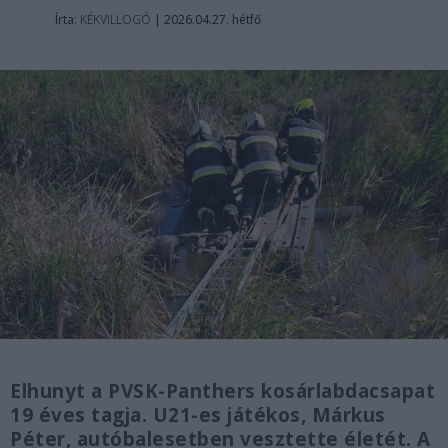
Írta:
KÉKVILLOGÓ
|
2026.04.27. hétfő
Elhunyt a PVSK-Panthers kosárlabdacsapat
19 éves tagja. U21-es játékos, Márkus
Péter, autóbalesetben vesztette életét. A