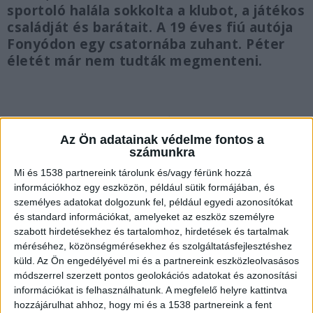
sportoló halála sokkolta a klubot, a játékos
családját és barátait. A 19 éves fiú autója
Fonyódon egy csatornába zuhant. Péter
életét már nem tudták megmenteni.
Elhunyt a sportoló
Az Ön adatainak védelme fontos a
számunkra
Tragikus hirtelenséggel elhunyt Márkus Péter, a
Mi és 1538 partnereink tárolunk és/vagy férünk hozzá
PVSK-Veolia férfikosárlabda U21-es csapat
információkhoz egy eszközön, például sütik formájában, és
személyes adatokat dolgozunk fel, például egyedi azonosítókat
kosarasa. A kosárlabda-szövetség honlapja
és standard információkat, amelyeket az eszköz személyre
szerint a tehetséges sportoló utoljára december
szabott hirdetésekhez és tartalomhoz, hirdetések és tartalmak
méréséhez, közönségmérésekhez és szolgáltatásfejlesztéshez
19-én húzhatta magára a PVSK U21-es
küld.
Az Ön engedélyével mi és a partnereink eszközleolvasásos
gárdájának mezét, akkor egy 102–62-es diadalnak
módszerrel szerzett pontos geolokációs adatokat és azonosítási
lehetett részese.
A Kékvillogó legfrissebb híreit
információkat is felhasználhatunk. A megfelelő helyre kattintva
hozzájárulhat ahhoz, hogy mi és a 1538 partnereink a fent