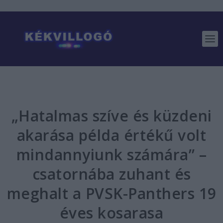
„Hatalmas szíve és küzdeni
akarása példa értékű volt
mindannyiunk számára” –
csatornába zuhant és
meghalt a PVSK-Panthers 19
éves kosarasa