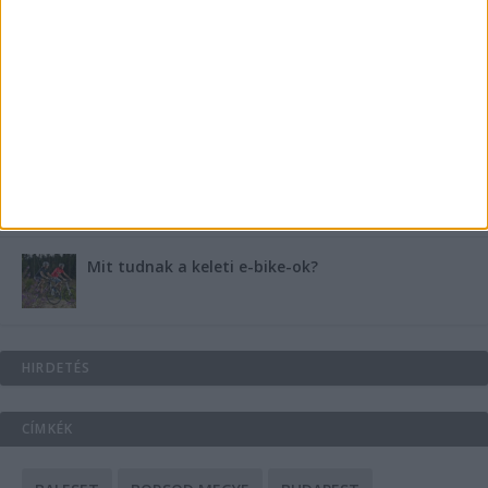
B-vitamin komplex és folsav: szükséged van rá?
Energiát függetlenül: szigetüzemű megoldások
A csőbúvár szivattyúk: mit kell tudni róluk?
Mit tudnak a keleti e-bike-ok?
HIRDETÉS
CÍMKÉK