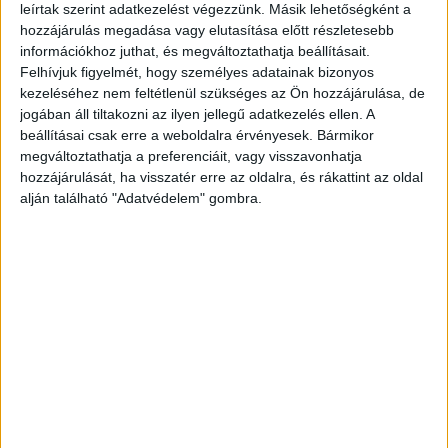
ide kattintva éred el! A Facebookon már 342
leírtak szerint adatkezelést végezzünk. Másik lehetőségként a
ezernél is többen követnek minket.
hozzájárulás megadása vagy elutasítása előtt részletesebb
információkhoz juthat, és megváltoztathatja beállításait.
Felhívjuk figyelmét, hogy személyes adatainak bizonyos
kezeléséhez nem feltétlenül szükséges az Ön hozzájárulása, de
jogában áll tiltakozni az ilyen jellegű adatkezelés ellen. A
beállításai csak erre a weboldalra érvényesek. Bármikor
megváltoztathatja a preferenciáit, vagy visszavonhatja
hozzájárulását, ha visszatér erre az oldalra, és rákattint az oldal
alján található "Adatvédelem" gombra.
Csatornába zuhant