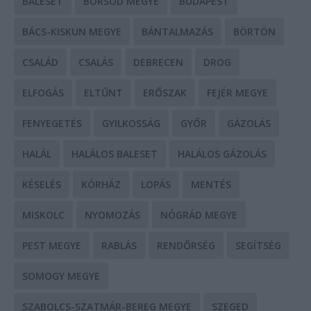
BALESET
BORSOD MEGYE
BUDAPEST
BÁCS-KISKUN MEGYE
BÁNTALMAZÁS
BÖRTÖN
CSALÁD
CSALÁS
DEBRECEN
DROG
ELFOGÁS
ELTŰNT
ERŐSZAK
FEJÉR MEGYE
FENYEGETÉS
GYILKOSSÁG
GYŐR
GÁZOLÁS
HALÁL
HALÁLOS BALESET
HALÁLOS GÁZOLÁS
KÉSELÉS
KÓRHÁZ
LOPÁS
MENTÉS
MISKOLC
NYOMOZÁS
NÓGRÁD MEGYE
PEST MEGYE
RABLÁS
RENDŐRSÉG
SEGÍTSÉG
SOMOGY MEGYE
SZABOLCS-SZATMÁR-BEREG MEGYE
SZEGED