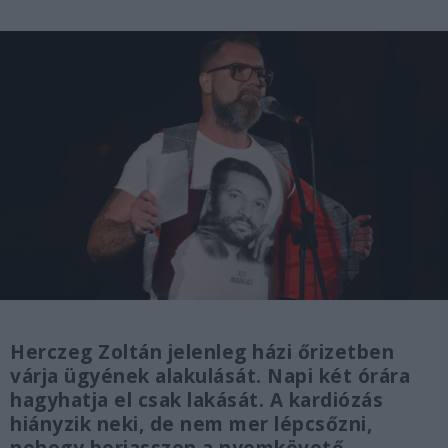
Herczeg Zoltán jelenleg házi őrizetben
várja ügyének alakulását. Napi két órára
hagyhatja el csak lakását. A kardiózás
hiányzik neki, de nem mer lépcsőzni,