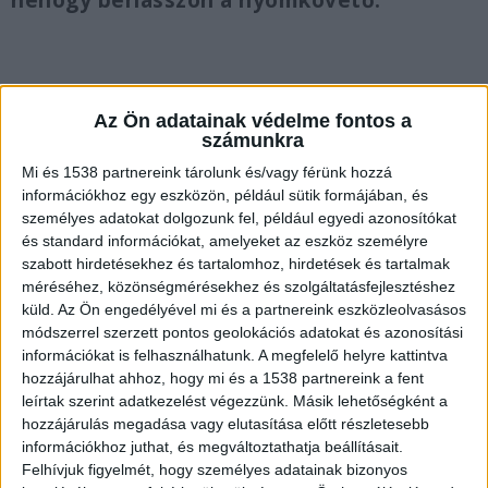
nehogy beriasszon a nyomkövető.
Az Ön adatainak védelme fontos a
Könyv nevelő jelleggel
számunkra
Már régóta tervben volt, ám most egy szomorú
Mi és 1538 partnereink tárolunk és/vagy férünk hozzá
apropó, a börtön sietteti az elkészültét. Egy
információkhoz egy eszközön, például sütik formájában, és
személyes adatokat dolgozunk fel, például egyedi azonosítókat
kicsit nevelő célzatúnak is szánom, főként a
és standard információkat, amelyeket az eszköz személyre
fiatalok számára, hogy miként kerülhetik el, hogy
szabott hirdetésekhez és tartalomhoz, hirdetések és tartalmak
méréséhez, közönségmérésekhez és szolgáltatásfejlesztéshez
életre szóló hülyeséget csináljanak – mondta el
a
küld.
Az Ön engedélyével mi és a partnereink eszközleolvasásos
Blikknek
Herczeg Zoltán.
A Kékvillogó.hu
módszerrel szerzett pontos geolokációs adatokat és azonosítási
információkat is felhasználhatunk. A megfelelő helyre kattintva
legfrissebb híreit ide kattintva éred el!
hozzájárulhat ahhoz, hogy mi és a 1538 partnereink a fent
leírtak szerint adatkezelést végezzünk. Másik lehetőségként a
hozzájárulás megadása vagy elutasítása előtt részletesebb
információkhoz juthat, és megváltoztathatja beállításait.
Felhívjuk figyelmét, hogy személyes adatainak bizonyos