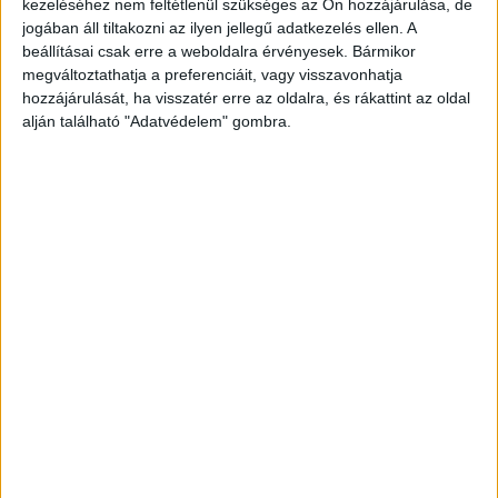
kezeléséhez nem feltétlenül szükséges az Ön hozzájárulása, de
jogában áll tiltakozni az ilyen jellegű adatkezelés ellen. A
beállításai csak erre a weboldalra érvényesek. Bármikor
megváltoztathatja a preferenciáit, vagy visszavonhatja
hozzájárulását, ha visszatér erre az oldalra, és rákattint az oldal
alján található "Adatvédelem" gombra.
Magányos elvonulás
A divattervező lassan egy hónapja házi őrizetben
van,
miután hónapokat töltött letartóztatásban
kábítószer-kereskedelem gyanúja miatt. Most azt
mondja, minden okkal történik az életben és
szerinte sokakra ráférne fél év magányos