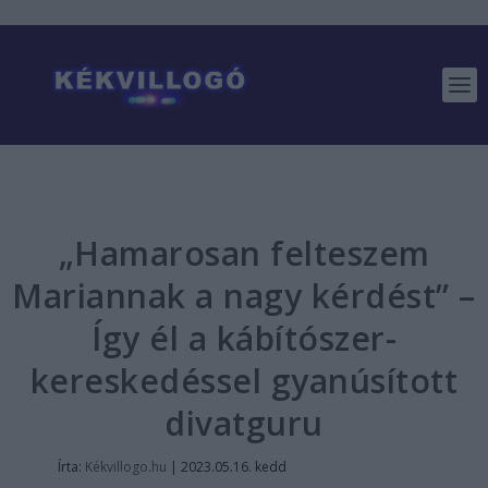
„Hamarosan felteszem
Mariannak a nagy kérdést” –
Így él a kábítószer-
kereskedéssel gyanúsított
divatguru
Írta:
Kékvillogo.hu
|
2023.05.16. kedd