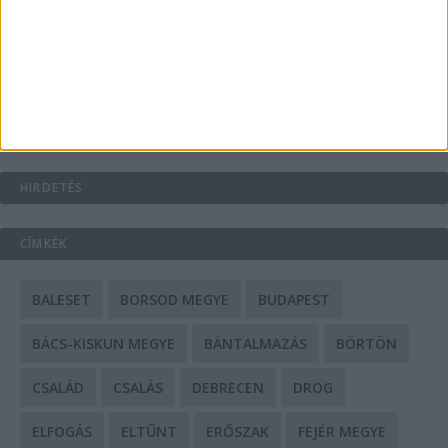
A csőbúvár szivattyúk: mit kell tudni róluk?
Mit tudnak a keleti e-bike-ok?
HIRDETÉS
CÍMKÉK
BALESET
BORSOD MEGYE
BUDAPEST
BÁCS-KISKUN MEGYE
BÁNTALMAZÁS
BÖRTÖN
CSALÁD
CSALÁS
DEBRECEN
DROG
ELFOGÁS
ELTŰNT
ERŐSZAK
FEJÉR MEGYE