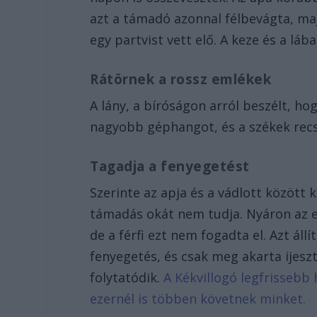
azt a támadó azonnal félbevágta, maj
egy partvist vett elő. A keze és a láb
Rátörnek a rossz emlékek
A lány, a bíróságon arról beszélt, ho
nagyobb géphangot, és a székek recs
Tagadja a fenyegetést
Szerinte az apja és a vádlott között 
támadás okát nem tudja. Nyáron az e
de a férfi ezt nem fogadta el. Azt áll
fenyegetés, és csak meg akarta ijesz
folytatódik.
A Kékvillogó legfrissebb 
ezernél is többen követnek minket.