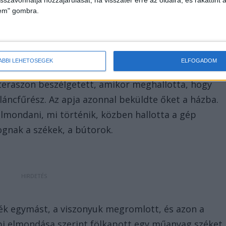
lem" gombra.
ÁBBI LEHETŐSÉGEK
ELFOGADOM
a teraszon beszélgetett, amikor meghallotta, hogy
láncfűrész. Az apja azonnal beküldte őket a házba.
elmondani, mi történik, közben hallotta a gép
ognak a székek, a bútorok.
ték egymást, a viszonyuk megromlott, és azon a
bi elmondása szerint fölkapott egy műanyag széket,