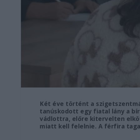
Két éve történt a szigetszentm
tanúskodott egy fiatal lány a bí
vádlottra, előre kitervelten el
miatt kell felelnie. A férfira ta