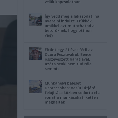
velük kapcsolatban
Így védd meg a lakásodat, ha
nyaralni indulsz: Trükkök,
amikkel azt mutathatod a
betörőknek, hogy otthon
vagy
Eltűnt egy 21 éves férfi az
Ozora Fesztiválról, Bence
összeveszett barátjával,
azóta senki nem tud róla
semmit
Munkahelyi baleset
Debrecenben: Vasúti átjáró
felújítása közben sodorta el a
vonat a munkásokat, ketten
meghaltak