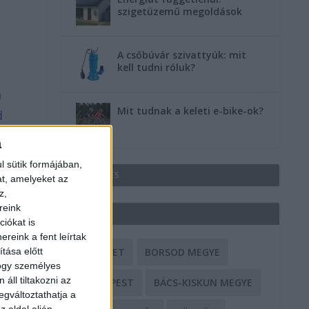
szigetüzemű megoldások
A csőbúvár szivattyúk: mit
kell tudni róluk?
a
Mit tudnak a keleti e-bike-ok?
d
a
l sütik formájában,
HIRDETÉS
at, amelyeket az
z,
reink
CÍMKÉK
iókat is
reink a fent leírtak
tása előtt
BALESET
BORSOD MEGYE
hogy személyes
áll tiltakozni az
BUDAPEST
BÁCS-KISKUN MEGYE
egváltoztathatja a
z oldal alján