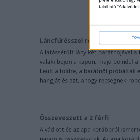
található "Adatvéde
TOV
Láncfűrésszel rontott rájuk
A látássérült lány két barátnőjével 
valaki bejön a kapun, majd beindul a 
Leült a földre, a barátnői próbálták 
hangját és azt, ahogy recsegnek-rop
Összeveszett a 2 férfi
A vádlott és az apa korábbról ismer
napon is összevesztek. Az apa koráb