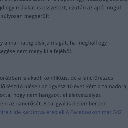
d egy másikat is összetört, ezután az ajtó mögül
a súlyosan megsérült.
gy a mai napig elsírja magát, ha meghall egy
egése nem megy ki a fejéből.
korábban is akadt konfliktus, de a láncfűrészes
lőkészítő ülésen az ügyész 10 évet kért a támadóra,
ította, hogy nem hangzott el életveszélyes
teni az ismerősét. A tárgyalás decemberben
híreit ide kattintva éred el! A Facebookon már 342