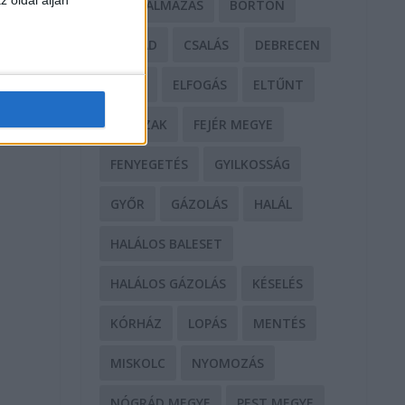
BÁNTALMAZÁS
BÖRTÖN
CSALÁD
CSALÁS
DEBRECEN
DROG
ELFOGÁS
ELTŰNT
ERŐSZAK
FEJÉR MEGYE
FENYEGETÉS
GYILKOSSÁG
GYŐR
GÁZOLÁS
HALÁL
HALÁLOS BALESET
HALÁLOS GÁZOLÁS
KÉSELÉS
KÓRHÁZ
LOPÁS
MENTÉS
MISKOLC
NYOMOZÁS
NÓGRÁD MEGYE
PEST MEGYE