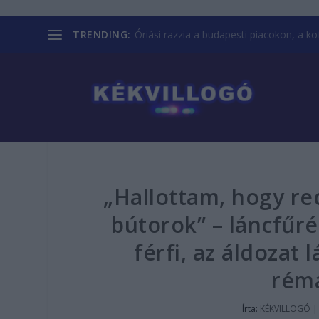
TRENDING:
Óriási razzia a budapesti piacokon, a kofá
„Hallottam, hogy re
bútorok” – láncfűr
férfi, az áldozat 
rém
Írta:
KÉKVILLOGÓ