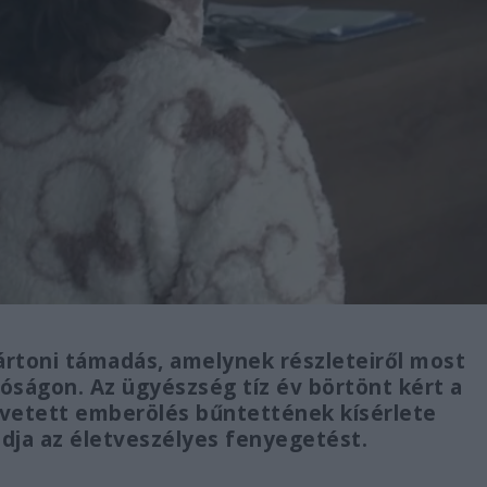
ártoni támadás, amelynek részleteiről most
róságon. Az ügyészség tíz év börtönt kért a
követett emberölés bűntettének kísérlete
gadja az életveszélyes fenyegetést.