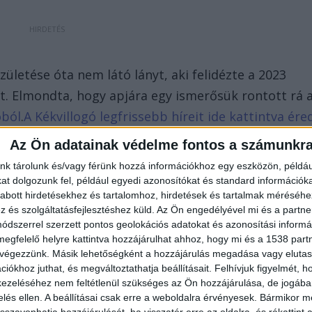
ületése óta nem látó lányt, aki felidézte a 2023
t. Elmondta, hogy apjára egy ismerősük rontott rá 
óból
.
A Kékvillogó legfrissebb híreit ide kattintva ére
 többen követnek minket.
Az Ön adatainak védelme fontos a számunkr
nk tárolunk és/vagy férünk hozzá információkhoz egy eszközön, példáu
t dolgozunk fel, például egyedi azonosítókat és standard információk
abott hirdetésekhez és tartalomhoz, hirdetések és tartalmak méréséhe
és szolgáltatásfejlesztéshez küld.
Az Ön engedélyével mi és a partne
dszerrel szerzett pontos geolokációs adatokat és azonosítási informác
megfelelő helyre kattintva hozzájárulhat ahhoz, hogy mi és a 1538 partne
 végezzünk. Másik lehetőségként a hozzájárulás megadása vagy elutasí
iókhoz juthat, és megváltoztathatja beállításait.
Felhívjuk figyelmét, 
ezeléséhez nem feltétlenül szükséges az Ön hozzájárulása, de jogában 
zelés ellen. A beállításai csak erre a weboldalra érvényesek. Bármikor m
isszavonhatja hozzájárulását, ha visszatér erre az oldalra, és rákattint a