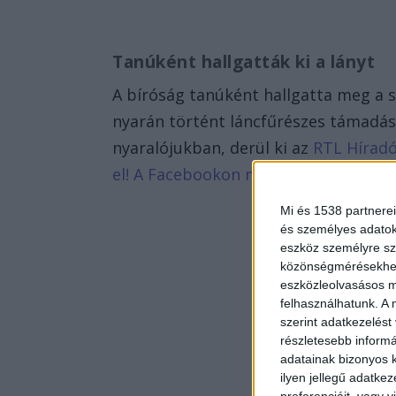
Tanúként hallgatták ki a lányt
A bíróság tanúként hallgatta meg a sz
nyarán történt láncfűrészes támadás
nyaralójukban, derül ki az
RTL Hírad
el! A Facebookon már 342 ezernél is
Mi és 1538 partnerei
és személyes adatoka
eszköz személyre sz
közönségmérésekhez 
eszközleolvasásos mó
felhasználhatunk. A 
szerint adatkezelést
részletesebb informác
adatainak bizonyos k
ilyen jellegű adatke
preferenciáit, vagy v