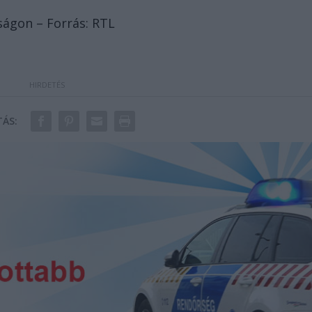
óságon – Forrás: RTL
ÁS: