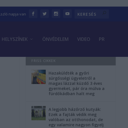
Lszló napja van
HELYSZÍNEK
ÖNVÉDELEM
VIDEO
PR
FRISS CIKKEK
Hazaküldték a győri
sürgősségi ügyeletről a
magas lázzal küzdő 3 éves
gyermeket, pár óra múlva a
fürdőkádban halt meg
A legjobb házőrző kutyák:
Ezek a fajták védik meg
valóban az otthonodat, de
egy valamire nagyon figyelj