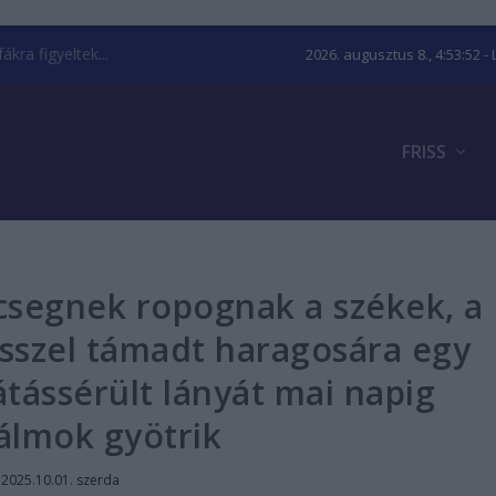
kra figyeltek...
2026. augusztus 8., 4:53:52
- 
FRISS
csegnek ropognak a székek, a
ésszel támadt haragosára egy
látássérült lányát mai napig
álmok gyötrik
|
2025.10.01. szerda