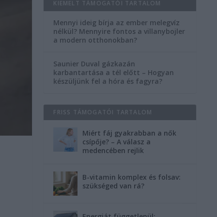
KIEMELT TÁMOGATÓI TARTALOM
Mennyi ideig bírja az ember melegvíz
nélkül? Mennyire fontos a villanybojler
a modern otthonokban?
Saunier Duval gázkazán
karbantartása a tél előtt – Hogyan
készüljünk fel a hóra és fagyra?
FRISS TÁMOGATÓI TARTALOM
Miért fáj gyakrabban a nők
csípője? – A válasz a
medencében rejlik
B-vitamin komplex és folsav:
szükséged van rá?
Energiát függetlenül: