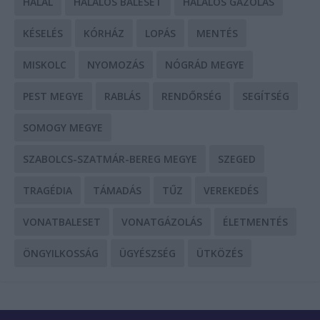
HALÁL
HALÁLOS BALESET
HALÁLOS GÁZOLÁS
KÉSELÉS
KÓRHÁZ
LOPÁS
MENTÉS
MISKOLC
NYOMOZÁS
NÓGRÁD MEGYE
PEST MEGYE
RABLÁS
RENDŐRSÉG
SEGÍTSÉG
SOMOGY MEGYE
SZABOLCS-SZATMÁR-BEREG MEGYE
SZEGED
TRAGÉDIA
TÁMADÁS
TŰZ
VEREKEDÉS
VONATBALESET
VONATGÁZOLÁS
ÉLETMENTÉS
ÖNGYILKOSSÁG
ÜGYÉSZSÉG
ÜTKÖZÉS