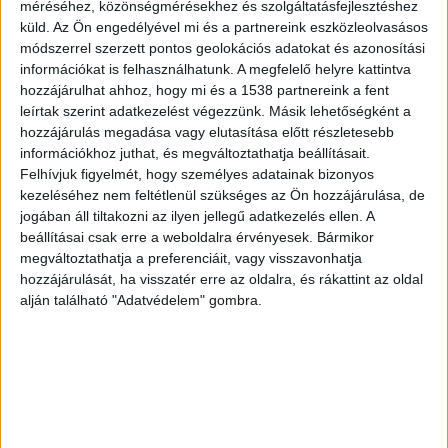
az egyensúlyából, a két kocsi pedig hosszú
méréséhez, közönségmérésekhez és szolgáltatásfejlesztéshez
küld.
Az Ön engedélyével mi és a partnereink eszközleolvasásos
tízmétereken keresztül pörgött
módszerrel szerzett pontos geolokációs adatokat és azonosítási
irányíthatatlanul.
információkat is felhasználhatunk. A megfelelő helyre kattintva
hozzájárulhat ahhoz, hogy mi és a 1538 partnereink a fent
leírtak szerint adatkezelést végezzünk. Másik lehetőségként a
hozzájárulás megadása vagy elutasítása előtt részletesebb
információkhoz juthat, és megváltoztathatja beállításait.
Felhívjuk figyelmét, hogy személyes adatainak bizonyos
kezeléséhez nem feltétlenül szükséges az Ön hozzájárulása, de
jogában áll tiltakozni az ilyen jellegű adatkezelés ellen. A
beállításai csak erre a weboldalra érvényesek. Bármikor
megváltoztathatja a preferenciáit, vagy visszavonhatja
hozzájárulását, ha visszatér erre az oldalra, és rákattint az oldal
alján található "Adatvédelem" gombra.
Leszakadtak a végtagjai