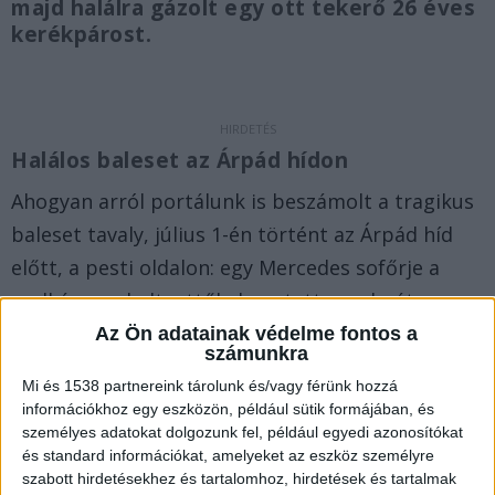
majd halálra gázolt egy ott tekerő 26 éves
kerékpárost.
Halálos baleset az Árpád hídon
Ahogyan arról portálunk is beszámolt a tragikus
baleset tavaly, július 1-én történt az Árpád híd
előtt, a pesti oldalon: egy Mercedes sofőrje a
padkára szaladt, ettől elvesztette uralmát a
kocsija felett. A nagy sebességgel haladó kocsi
Az Ön adatainak védelme fontos a
számunkra
ezért először áttörte a szalagkorlátot és
Mi és 1538 partnereink tárolunk és/vagy férünk hozzá
egyenesen a kerékpárútra rohant, ahol elgázolta
információkhoz egy eszközön, például sütik formájában, és
a békésen kerekező I. Benjámint, majd nekiment
személyes adatokat dolgozunk fel, például egyedi azonosítókat
és standard információkat, amelyeket az eszköz személyre
a mellette haladó BMW-nek, ami szintén kibillent
szabott hirdetésekhez és tartalomhoz, hirdetések és tartalmak