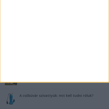
Saunier Duval gázkazán karbantartása a tél előtt –
Hogyan készüljünk fel a hóra és fagyra?
FRISS TÁMOGATÓI TARTALOM
Miért fáj gyakrabban a nők csípője? – A válasz a
medencében rejlik
B-vitamin komplex és folsav: szükséged van rá?
Energiát függetlenül: szigetüzemű megoldások
A csőbúvár szivattyúk: mit kell tudni róluk?