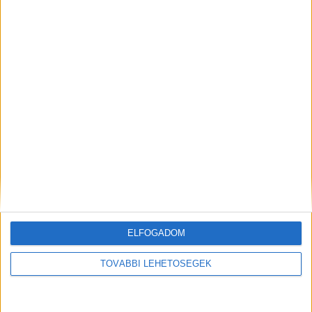
legfrissebb híreit ide kattintva éred el! A
Facebookon már 342 ezernél is többen követnek
minket.
Kiemelt kép: H. Mátét is érte baleset
MEGOSZTÁS:
ELFOGADOM
TOVÁBBI LEHETŐSÉGEK