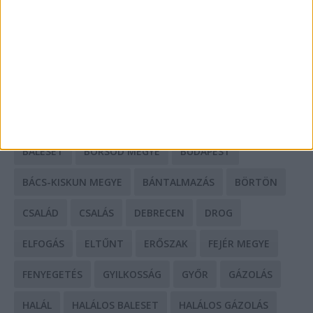
Mit tudnak a keleti e-bike-ok?
HIRDETÉS
CÍMKÉK
BALESET
BORSOD MEGYE
BUDAPEST
BÁCS-KISKUN MEGYE
BÁNTALMAZÁS
BÖRTÖN
CSALÁD
CSALÁS
DEBRECEN
DROG
ELFOGÁS
ELTŰNT
ERŐSZAK
FEJÉR MEGYE
FENYEGETÉS
GYILKOSSÁG
GYŐR
GÁZOLÁS
HALÁL
HALÁLOS BALESET
HALÁLOS GÁZOLÁS