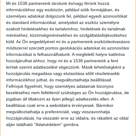
családja mindenben mellette áll, de jól jön
Mi és 1538 partnereink tárolunk és/vagy férünk hozzá
minden segítség.
információkhoz egy eszközön, például sütik formájában, és
személyes adatokat dolgozunk fel, például egyedi azonosítókat
és standard információkat, amelyeket az eszköz személyre
szabott hirdetésekhez és tartalomhoz, hirdetések és tartalmak
méréséhez, közönségmérésekhez és szolgáltatásfejlesztéshez
küld.
Az Ön engedélyével mi és a partnereink eszközleolvasásos
Felborult a kishajó
módszerrel szerzett pontos geolokációs adatokat és azonosítási
információkat is felhasználhatunk. A megfelelő helyre kattintva
A svéd Expressen napilap június 30-án számolt be
hozzájárulhat ahhoz, hogy mi és a 1538 partnereink a fent
róla, hogy Sollefteåtól mintegy 50 kilométerre
leírtak szerint adatkezelést végezzünk. Másik lehetőségként a
hozzájárulás megadása vagy elutasítása előtt részletesebb
északnyugatra, a Fjällsjö folyón egy
információkhoz juthat, és megváltoztathatja beállításait.
figyelmeztetés nélkül megnyitott zsilip által
Felhívjuk figyelmét, hogy személyes adatainak bizonyos
megnőtt sodrás miatt felborult egy kisebb
kezeléséhez nem feltétlenül szükséges az Ön hozzájárulása, de
jogában áll tiltakozni az ilyen jellegű adatkezelés ellen. A
hajó.
A Kékvillogó legfrissebb híreit ide kattintva
beállításai csak erre a weboldalra érvényesek. Bármikor
éred el! A Facebookon már 342 ezernél is többen
megváltoztathatja a preferenciáit, vagy visszavonhatja
hozzájárulását, ha visszatér erre az oldalra, és rákattint az oldal
követnek minket.
alján található "Adatvédelem" gombra.