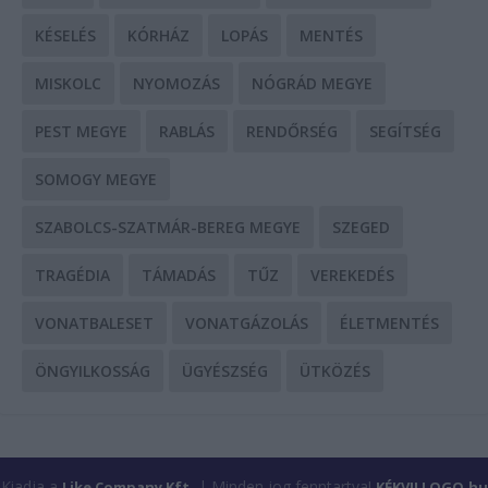
KÉSELÉS
KÓRHÁZ
LOPÁS
MENTÉS
MISKOLC
NYOMOZÁS
NÓGRÁD MEGYE
PEST MEGYE
RABLÁS
RENDŐRSÉG
SEGÍTSÉG
SOMOGY MEGYE
SZABOLCS-SZATMÁR-BEREG MEGYE
SZEGED
TRAGÉDIA
TÁMADÁS
TŰZ
VEREKEDÉS
VONATBALESET
VONATGÁZOLÁS
ÉLETMENTÉS
ÖNGYILKOSSÁG
ÜGYÉSZSÉG
ÜTKÖZÉS
Kiadja a
| Minden jog fenntartva!
Like Company Kft.
KÉKVILLOGO.hu