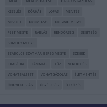
HALÁL
HALÁLOS BALESET
HALÁLOS GÁZOLÁS
KÉSELÉS
KÓRHÁZ
LOPÁS
MENTÉS
MISKOLC
NYOMOZÁS
NÓGRÁD MEGYE
PEST MEGYE
RABLÁS
RENDŐRSÉG
SEGÍTSÉG
SOMOGY MEGYE
SZABOLCS-SZATMÁR-BEREG MEGYE
SZEGED
TRAGÉDIA
TÁMADÁS
TŰZ
VEREKEDÉS
VONATBALESET
VONATGÁZOLÁS
ÉLETMENTÉS
ÖNGYILKOSSÁG
ÜGYÉSZSÉG
ÜTKÖZÉS