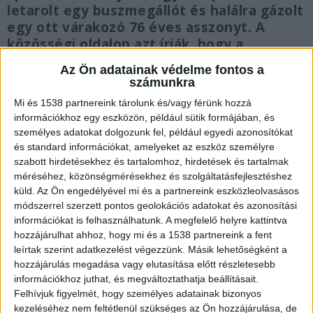
letarolt egy buszmegállót és halálra gázolt
egy ott várakozó 76 éves asszonyt. A
közösségi oldalon azt írják, hogy a
balesetet okozó Aston Martin egy
Az Ön adatainak védelme fontos a
Hondával versenyzett, meg akarta előzni,
számunkra
és gyorsulás közben áttért a szemközti
Mi és 1538 partnereink tárolunk és/vagy férünk hozzá
sávba.
információkhoz egy eszközön, például sütik formájában, és
személyes adatokat dolgozunk fel, például egyedi azonosítókat
és standard információkat, amelyeket az eszköz személyre
szabott hirdetésekhez és tartalomhoz, hirdetések és tartalmak
méréséhez, közönségmérésekhez és szolgáltatásfejlesztéshez
Nem sietett a sérülthöz
küld.
Az Ön engedélyével mi és a partnereink eszközleolvasásos
módszerrel szerzett pontos geolokációs adatokat és azonosítási
Úgy tudni, hogy egy 33 éves férfi szállt ki a
információkat is felhasználhatunk. A megfelelő helyre kattintva
totálkárosra tört kocsiból, és a leírás szerint
hozzájárulhat ahhoz, hogy mi és a 1538 partnereink a fent
leírtak szerint adatkezelést végezzünk. Másik lehetőségként a
ahelyett, hogy a sérültekhez ment volna segíteni,
hozzájárulás megadása vagy elutasítása előtt részletesebb
kétségbeesetten a telefonját kereste. A
információkhoz juthat, és megváltoztathatja beállításait.
Felhívjuk figyelmét, hogy személyes adatainak bizonyos
közösségi oldalak kommentelői az autóról
kezeléséhez nem feltétlenül szükséges az Ön hozzájárulása, de