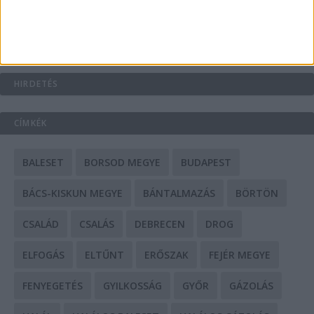
Mit tudnak a keleti e-bike-ok?
HIRDETÉS
CÍMKÉK
BALESET
BORSOD MEGYE
BUDAPEST
BÁCS-KISKUN MEGYE
BÁNTALMAZÁS
BÖRTÖN
CSALÁD
CSALÁS
DEBRECEN
DROG
ELFOGÁS
ELTŰNT
ERŐSZAK
FEJÉR MEGYE
FENYEGETÉS
GYILKOSSÁG
GYŐR
GÁZOLÁS