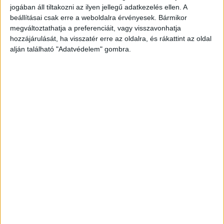
készült fotók alapján azonosították a sofőrt, egy
jogában áll tiltakozni az ilyen jellegű adatkezelés ellen. A
beállításai csak erre a weboldalra érvényesek. Bármikor
jómódú család sarját. Többen állítják, hogy
megváltoztathatja a preferenciáit, vagy visszavonhatja
gyakran látni a városban driftelni vagy épp a
hozzájárulását, ha visszatér erre az oldalra, és rákattint az oldal
piroson áthajtani.
A Kékvillogó legfrissebb híreit
alján található "Adatvédelem" gombra.
ide kattintva éred el! A Facebookon már 342
ezernél is többen követnek minket.