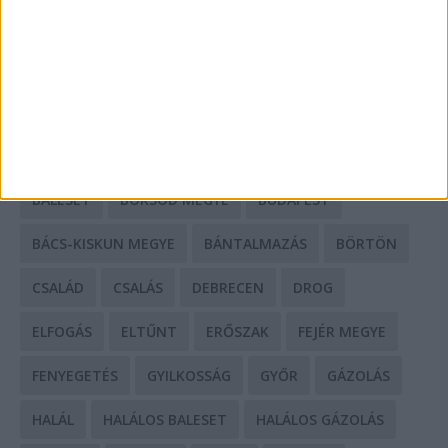
HIRDETÉS
CÍMKÉK
BALESET
BORSOD MEGYE
BUDAPEST
BÁCS-KISKUN MEGYE
BÁNTALMAZÁS
BÖRTÖN
CSALÁD
CSALÁS
DEBRECEN
DROG
ELFOGÁS
ELTŰNT
ERŐSZAK
FEJÉR MEGYE
FENYEGETÉS
GYILKOSSÁG
GYŐR
GÁZOLÁS
HALÁL
HALÁLOS BALESET
HALÁLOS GÁZOLÁS