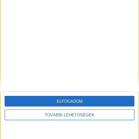
folytatását.
A Kékvillogó legfrissebb híreit ide
kattintva éred el! A Facebookon már 341 ezernél
is többen követnek minket
Kiemelt kép: illusztráció
MEGOSZTÁS:
ELFOGADOM
TOVÁBBI LEHETŐSÉGEK