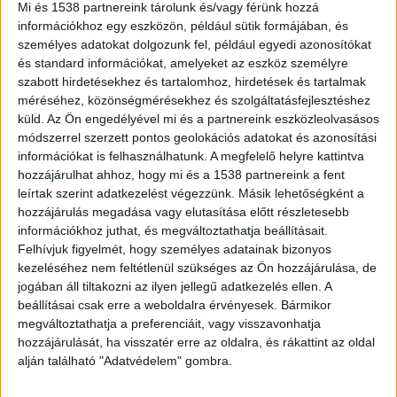
Mi és 1538 partnereink tárolunk és/vagy férünk hozzá
majd egy vízaknába rejtette, hogy
információkhoz egy eszközön, például sütik formájában, és
eltitkolja a tragédiát. Az ügyben különös
személyes adatokat dolgozunk fel, például egyedi azonosítókat
kegyetlenséggel elkövetett emberölés
és standard információkat, amelyeket az eszköz személyre
miatt indult eljárás.
szabott hirdetésekhez és tartalomhoz, hirdetések és tartalmak
méréséhez, közönségmérésekhez és szolgáltatásfejlesztéshez
küld.
Az Ön engedélyével mi és a partnereink eszközleolvasásos
módszerrel szerzett pontos geolokációs adatokat és azonosítási
információkat is felhasználhatunk. A megfelelő helyre kattintva
Apja gondozása alatt volt
hozzájárulhat ahhoz, hogy mi és a 1538 partnereink a fent
leírtak szerint adatkezelést végezzünk. Másik lehetőségként a
A szerencsétlenül járt fiú 2004-ben, veleszületett
hozzájárulás megadása vagy elutasítása előtt részletesebb
információkhoz juthat, és megváltoztathatja beállításait.
tartós betegséggel jött a világra. Sosem tudott
Felhívjuk figyelmét, hogy személyes adatainak bizonyos
gondoskodni saját magán, ezért korábban az
kezeléséhez nem feltétlenül szükséges az Ön hozzájárulása, de
jogában áll tiltakozni az ilyen jellegű adatkezelés ellen. A
édesanyjával élt Cegléden, ám miután a nő két
beállításai csak erre a weboldalra érvényesek. Bármikor
agyvérzésen is átesett, az apa vállalta magára a
megváltoztathatja a preferenciáit, vagy visszavonhatja
fiú ellátását. A férfi a gondozásért havonta 60
hozzájárulását, ha visszatér erre az oldalra, és rákattint az oldal
alján található "Adatvédelem" gombra.
ezer forint ápolási díjat is felvett a
kormányhivataltól.
A Kékvillogó legfrissebb