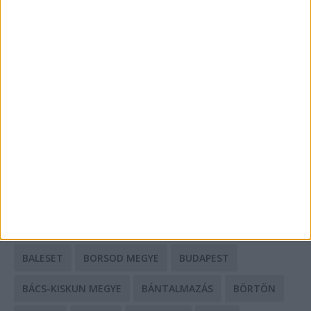
Energiát függetlenül: szigetüzemű megoldások
A csőbúvár szivattyúk: mit kell tudni róluk?
Mit tudnak a keleti e-bike-ok?
HIRDETÉS
CÍMKÉK
BALESET
BORSOD MEGYE
BUDAPEST
BÁCS-KISKUN MEGYE
BÁNTALMAZÁS
BÖRTÖN