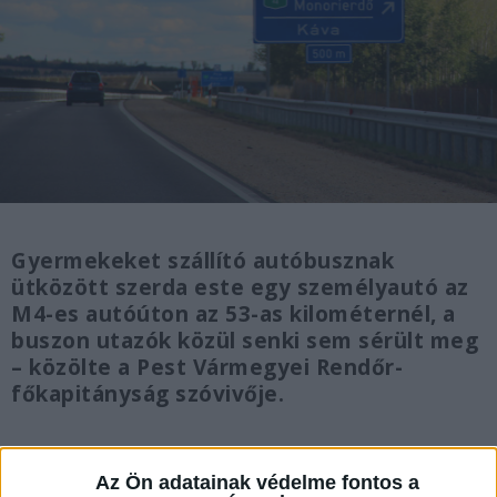
Gyermekeket szállító autóbusznak
ütközött szerda este egy személyautó az
M4-es autóúton az 53-as kilométernél, a
buszon utazók közül senki sem sérült meg
– közölte a Pest Vármegyei Rendőr-
főkapitányság szóvivője.
Az Ön adatainak védelme fontos a