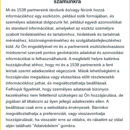
számunkra
Nem sérültek meg
Mi és 1538 partnereink tárolunk és/vagy férünk hozzá
Szabóné Berki Bianka elmondta, hogy a
információkhoz egy eszközön, például sütik formájában, és
személyes adatokat dolgozunk fel, például egyedi azonosítókat
gyermekek és az autóbusz sofőrje sem sérültek
és standard információkat, amelyeket az eszköz személyre
meg a balesetben, a személyautó vezetője
szabott hirdetésekhez és tartalomhoz, hirdetések és tartalmak
méréséhez, közönségmérésekhez és szolgáltatásfejlesztéshez
azonban a járműbe szorult.
A Kékvillogó.hu
küld.
Az Ön engedélyével mi és a partnereink eszközleolvasásos
legfrissebb híreit ide kattintva éred el!
módszerrel szerzett pontos geolokációs adatokat és azonosítási
információkat is felhasználhatunk. A megfelelő helyre kattintva
hozzájárulhat ahhoz, hogy mi és a 1538 partnereink a fent
leírtak szerint adatkezelést végezzünk. Másik lehetőségként a
hozzájárulás megadása vagy elutasítása előtt részletesebb
információkhoz juthat, és megváltoztathatja beállításait.
Felhívjuk figyelmét, hogy személyes adatainak bizonyos
kezeléséhez nem feltétlenül szükséges az Ön hozzájárulása, de
jogában áll tiltakozni az ilyen jellegű adatkezelés ellen. A
beállításai csak erre a weboldalra érvényesek. Bármikor
megváltoztathatja a preferenciáit, vagy visszavonhatja
hozzájárulását, ha visszatér erre az oldalra, és rákattint az oldal
alján található "Adatvédelem" gombra.