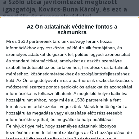
a Szőlő utcai javítóintézet megbízott
igazgatója, Kovács-Buna Károly, és ezt a
Szociális és Gyermekvédelmi
Főigazgatóság (SZGYF) el is fogadta. Az
Az Ön adatainak védelme fontos a
eddig megbízott igazgató döntését azzal
számunkra
indokolta, hogy valóságos „lejárató
Mi és 1538 partnereink tárolunk és/vagy férünk hozzá
kampány” indult ellene a sajtóban, és ilyen
információkhoz egy eszközön, például sütik formájában, és
nehezített körülmények között lehetetlen
személyes adatokat dolgozunk fel, például egyedi azonosítókat
dolgozni. Valójában az történt, hogy
és standard információkat, amelyeket az eszköz személyre
szabott hirdetésekhez és tartalomhoz, hirdetések és tartalmak
Juhász Péter, volt politikushoz olyan
méréséhez, közönségmérésekhez és szolgáltatásfejlesztéshez
felvételek jutottak el, amelyen Kovács-
küld.
Az Ön engedélyével mi és a partnereink eszközleolvasásos
Buna Károly bruátlisan bántalmaz több
módszerrel szerzett pontos geolokációs adatokat és azonosítási
kiskorút. A felvételeket a cikkünk végén
információkat is felhasználhatunk. A megfelelő helyre kattintva
tudod megnézni.
hozzájárulhat ahhoz, hogy mi és a 1538 partnereink a fent
leírtak szerint adatkezelést végezzünk. Másik lehetőségként a
Durva videók kerültek ki
hozzájárulás megadása vagy elutasítása előtt részletesebb
információkhoz juthat, és megváltoztathatja beállításait.
Ez utóbbi megjegyzésével a megbízott igazgató
Felhívjuk figyelmét, hogy személyes adatainak bizonyos
valószínűleg arra is célzott, hogy a volt politikus
kezeléséhez nem feltétlenül szükséges az Ön hozzájárulása, de