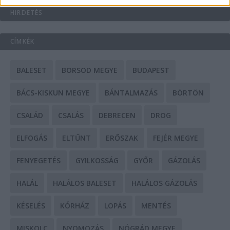
HIRDETÉS
CÍMKÉK
BALESET
BORSOD MEGYE
BUDAPEST
BÁCS-KISKUN MEGYE
BÁNTALMAZÁS
BÖRTÖN
CSALÁD
CSALÁS
DEBRECEN
DROG
ELFOGÁS
ELTŰNT
ERŐSZAK
FEJÉR MEGYE
FENYEGETÉS
GYILKOSSÁG
GYŐR
GÁZOLÁS
HALÁL
HALÁLOS BALESET
HALÁLOS GÁZOLÁS
KÉSELÉS
KÓRHÁZ
LOPÁS
MENTÉS
MISKOLC
NYOMOZÁS
NÓGRÁD MEGYE