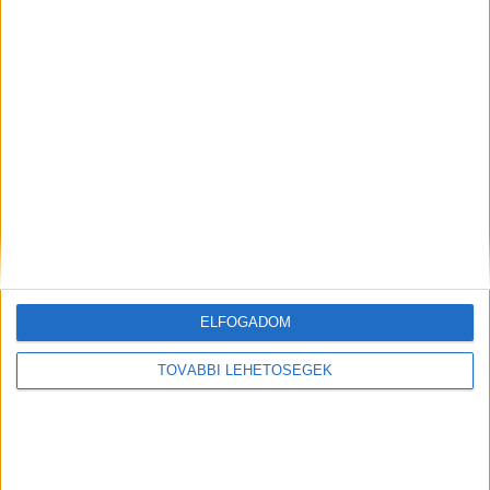
szolgált. A rendészeti vezető helyettese volt
Juhász Péter Pál élettársa, A., aki az intézet
egykori vezetőjével együtt jelenleg is
letartóztatásban van.
A Kékvillogó legfrissebb
híreit ide kattintva éred el! A Facebookon már
342 ezernél is többen követnek minket.
Itt a videó
ELFOGADOM
TOVÁBBI LEHETŐSÉGEK