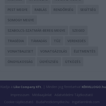
PEST MEGYE
RABLÁS
RENDŐRSÉG
SEGÍTSÉG
SOMOGY MEGYE
SZABOLCS-SZATMÁR-BEREG MEGYE
SZEGED
TRAGÉDIA
TÁMADÁS
TŰZ
VEREKEDÉS
VONATBALESET
VONATGÁZOLÁS
ÉLETMENTÉS
ÖNGYILKOSSÁG
ÜGYÉSZSÉG
ÜTKÖZÉS
Kiadja a
| Minden jog fenntartva!
Like Company Kft.
KÉKVILLOGO.hu
Impresszum
Médiaajánlat
Adatvédelmi Tájékoztató
Cookie tájékoztató
BudaPestkörnyéke.hu
IngatlanHírek.com