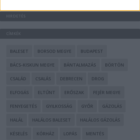
HIRDETÉS
CÍMKÉK
BALESET
BORSOD MEGYE
BUDAPEST
BÁCS-KISKUN MEGYE
BÁNTALMAZÁS
BÖRTÖN
CSALÁD
CSALÁS
DEBRECEN
DROG
ELFOGÁS
ELTŰNT
ERŐSZAK
FEJÉR MEGYE
FENYEGETÉS
GYILKOSSÁG
GYŐR
GÁZOLÁS
HALÁL
HALÁLOS BALESET
HALÁLOS GÁZOLÁS
KÉSELÉS
KÓRHÁZ
LOPÁS
MENTÉS