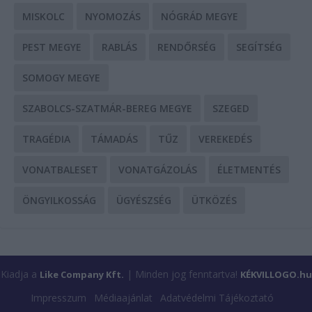
MISKOLC
NYOMOZÁS
NÓGRÁD MEGYE
PEST MEGYE
RABLÁS
RENDŐRSÉG
SEGÍTSÉG
SOMOGY MEGYE
SZABOLCS-SZATMÁR-BEREG MEGYE
SZEGED
TRAGÉDIA
TÁMADÁS
TŰZ
VEREKEDÉS
VONATBALESET
VONATGÁZOLÁS
ÉLETMENTÉS
ÖNGYILKOSSÁG
ÜGYÉSZSÉG
ÜTKÖZÉS
Kiadja a
| Minden jog fenntartva!
Like Company Kft.
KÉKVILLOGO.hu
Impresszum
Médiaajánlat
Adatvédelmi Tájékoztató