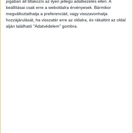
jogában áll tiltakozni az ilyen jellegű adatkezelés ellen. A
Budapest és Környéke hírportál legfrissebb
beállításai csak erre a weboldalra érvényesek. Bármikor
híreit ide kattintva éred el! A Facebookon már
megváltoztathatja a preferenciáit, vagy visszavonhatja
hozzájárulását, ha visszatér erre az oldalra, és rákattint az oldal
252 ezernél is többen követnek minket.
alján található "Adatvédelem" gombra.