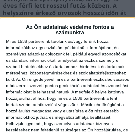
éves férfi lett rosszul futás közben. A
helyszínre érkező orvosok hosszú időn át
próbálták újraéleszteni a férfit, aki
azonban a gyors beavatkozás
Az Ön adatainak védelme fontos a
számunkra
ellenére elhunyt. Az elsődleges hírek
szerint egy országosan ismert és elismert
Mi és 1538 partnereink tárolunk és/vagy férünk hozzá
egri üzletember vesztette életét.
információkhoz egy eszközön, például sütik formájában, és
személyes adatokat dolgozunk fel, például egyedi azonosítókat
és standard információkat, amelyeket az eszköz személyre
szabott hirdetésekhez és tartalomhoz, hirdetések és tartalmak
méréséhez, közönségmérésekhez és szolgáltatásfejlesztéshez
küld.
Az Ön engedélyével mi és a partnereink eszközleolvasásos
A mentők megerősítették a hírt
módszerrel szerzett pontos geolokációs adatokat és azonosítási
információkat is felhasználhatunk. A megfelelő helyre kattintva
“A helyszínre riasztott mentőegység sajnos az
hozzájárulhat ahhoz, hogy mi és a 1538 partnereink a fent
újraélesztési kísérlet ellenére sem tudta már
leírtak szerint adatkezelést végezzünk. Másik lehetőségként a
hozzájárulás megadása vagy elutasítása előtt részletesebb
megmenteni a középkorú férfi életét” – közölte a
információkhoz juthat, és megváltoztathatja beállításait.
heol.hu
-val Kecskés Lilla az Országos
Felhívjuk figyelmét, hogy személyes adatainak bizonyos
Mentőszolgálat kommunikációs munkatársa.
A
kezeléséhez nem feltétlenül szükséges az Ön hozzájárulása, de