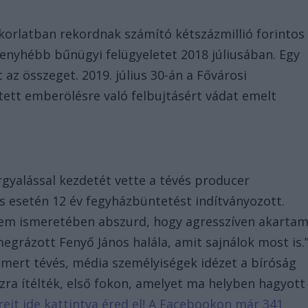
korlatban rekordnak számító kétszázmillió forintos
enyhébb bűnügyi felügyeletet 2018 júliusában. Egy
 az összeget. 2019. július 30-án a Fővárosi
tett emberölésre való felbujtásért vádat emelt
gyalással kezdetét vette a tévés producer
 esetén 12 év fegyházbüntetést indítványozott.
em ismeretében abszurd, hogy agresszíven akarta
megrázott Fenyő János halála, amit sajnálok most is.
smert tévés, média személyiségek idézet a bíróság
ázra ítélték, első fokon, amelyet ma helyben hagyott
íreit ide kattintva éred el! A Facebookon már 341