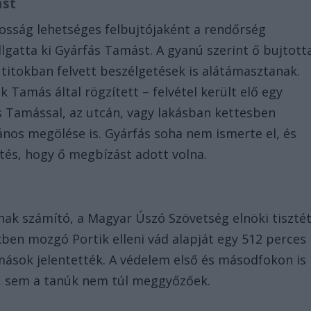
ást
lkosság lehetséges felbujtójaként a rendőrség
llgatta ki Gyárfás Tamást. A gyanú szerint ő bujtott
 titokban felvett beszélgetések is alátámasztanak.
 Tamás által rögzített – felvétel került elő egy
s Tamással, az utcán, vagy lakásban kettesben
ános megölése is. Gyárfás soha nem ismerte el, és
ntés, hogy ő megbízást adott volna.
nak számító, a Magyar Úszó Szövetség elnöki tiszté
ökben mozgó Portik elleni vád alapját egy 512 perces
mások jelentették. A védelem első és másodfokon is
el, sem a tanúk nem túl meggyőzőek.