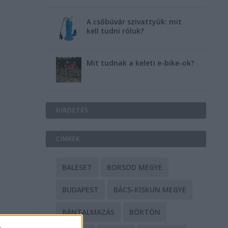
A csőbúvár szivattyúk: mit
kell tudni róluk?
Mit tudnak a keleti e-bike-ok?
HIRDETÉS
CÍMKÉK
BALESET
BORSOD MEGYE
BUDAPEST
BÁCS-KISKUN MEGYE
BÁNTALMAZÁS
BÖRTÖN