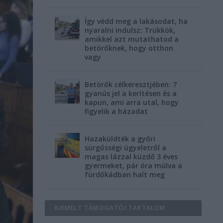
Így védd meg a lakásodat, ha
nyaralni indulsz: Trükkök,
amikkel azt mutathatod a
betörőknek, hogy otthon
vagy
Betörők célkeresztjében: 7
gyanús jel a kerítésen és a
kapun, ami arra utal, hogy
figyelik a házadat
Hazaküldték a győri
sürgősségi ügyeletről a
magas lázzal küzdő 3 éves
gyermeket, pár óra múlva a
fürdőkádban halt meg
KIEMELT TÁMOGATÓI TARTALOM