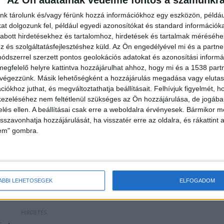
Az Ön adatainak védelme fontos a számunkr
nk tárolunk és/vagy férünk hozzá információkhoz egy eszközön, példáu
t dolgozunk fel, például egyedi azonosítókat és standard információk
abott hirdetésekhez és tartalomhoz, hirdetések és tartalmak méréséhe
és szolgáltatásfejlesztéshez küld.
Az Ön engedélyével mi és a partne
dszerrel szerzett pontos geolokációs adatokat és azonosítási informác
megfelelő helyre kattintva hozzájárulhat ahhoz, hogy mi és a 1538 partne
 végezzünk. Másik lehetőségként a hozzájárulás megadása vagy elutasí
iókhoz juthat, és megváltoztathatja beállításait.
Felhívjuk figyelmét, 
ikor Jozef Rohác szlovák bérgyilkos, az Aranykéz
ezeléséhez nem feltétlenül szükséges az Ön hozzájárulása, de jogában 
őjének DNS-ét azonosították a sapkában talált
zelés ellen. A beállításai csak erre a weboldalra érvényesek. Bármikor m
lene, majd 2017-ben, csaknem húsz évvel a Fenyő-
isszavonhatja hozzájárulását, ha visszatér erre az oldalra, és rákattint a
lem" gombra.
ohac tagadta bűnösségét, és megbízóját sem elárulta
öbb más gyilkosságban, mint felbujtó esetében is
ő adta a megbízást Rohacnak, így őt 13 évre ítélték.
ÁBBI LEHETŐSÉGEK
ELFOGADOM