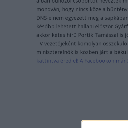
albán bűnözői csoportot neveztek me
mondván, hogy nincs köze a bűntényhez
DNS-e nem egyezett meg a sapkában ta
később lehetett hallani először Gyá
akkor kétes hírű Portik Tamással is j
TV vezetőjeként komolyan összekülö
miniszterelnök is közben járt a békü
kattintva éred el! A Facebookon már 