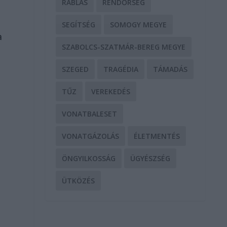
RABLÁS
RENDŐRSÉG
SEGÍTSÉG
SOMOGY MEGYE
a
SZABOLCS-SZATMÁR-BEREG MEGYE
SZEGED
TRAGÉDIA
TÁMADÁS
TŰZ
VEREKEDÉS
VONATBALESET
VONATGÁZOLÁS
ÉLETMENTÉS
t
ÖNGYILKOSSÁG
ÜGYÉSZSÉG
ÜTKÖZÉS