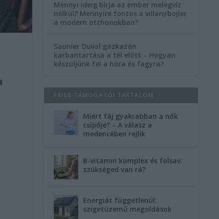
Mennyi ideig bírja az ember melegvíz
nélkül? Mennyire fontos a villanybojler
a modern otthonokban?
Saunier Duval gázkazán
karbantartása a tél előtt – Hogyan
készüljünk fel a hóra és fagyra?
a
FRISS TÁMOGATÓI TARTALOM
Miért fáj gyakrabban a nők
csípője? – A válasz a
medencében rejlik
B-vitamin komplex és folsav:
szükséged van rá?
Energiát függetlenül:
szigetüzemű megoldások