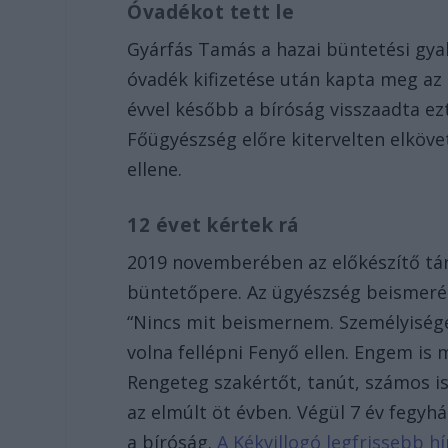
Óvadékot tett le
Gyárfás Tamás a hazai büntetési gya
óvadék kifizetése után kapta meg az 
évvel később a bíróság visszaadta ezt
Főügyészség előre kitervelten elköve
ellene.
12 évet kértek rá
2019 novemberében az előkészítő tár
büntetőpere. Az ügyészség beismerés
“Nincs mit beismernem. Személyiség
volna fellépni Fenyő ellen. Engem is 
Rengeteg szakértőt, tanút, számos i
az elmúlt öt évben. Végül 7 év fegyh
a bíróság.
A Kékvillogó legfrissebb h