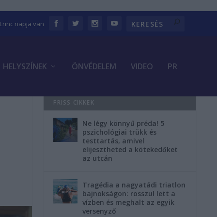
 Lrinc napja van
HELYSZÍNEK
ÖNVÉDELEM
VIDEO
PR
FRISS CIKKEK
Ne légy könnyű préda! 5
pszichológiai trükk és
testtartás, amivel
elijesztheted a kötekedőket
az utcán
Tragédia a nagyatádi triatlon
bajnokságon: rosszul lett a
vízben és meghalt az egyik
versenyző