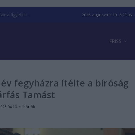
kra figyeltek...
2026. augusztus 10., 6:23:07
-
FRISS
 év fegyházra ítélte a bíróság
árfás Tamást
025.04.10. csütörtök