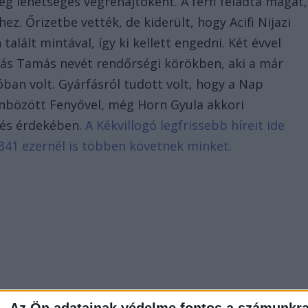
g lehetséges végrehajtóként. A férfi feladta magát,
. Őrizetbe vették, de kiderült, hogy Acifi Nijazi
lált mintával, így ki kellett engedni. Két évvel
rfás Tamás nevét rendőrségi körökben, aki a már
óban volt. Gyárfásról tudott volt, hogy a Nap
nbözött Fenyővel, még Horn Gyula akkori
lés érdekében.
A Kékvillogó legfrissebb híreit ide
341 ezernél is többen követnek minket.