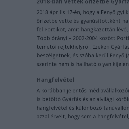
2018-ban vették őrizetbe Gyárf
2018 április 17-én, hogy a Fenyő gyi
őrizetbe vette és gyanúsítottként ha
fel Portikot, amit hangkazettán lévő,
Több órányi – 2002-2004 között Portik
temetői rejtekhelyről. Ezeken Gyárfá
beszélgetnek, és szóba kerül Fenyő J
szerinte nem is hallható olyan kijele
Hangfelvétel
A korábban jelentős médiavállalkozó
is betöltő Gyárfás és az alvilági kör
hangfelvétel és különböző tanúvallo
azzal érvelt, hogy sem a hangfelvét