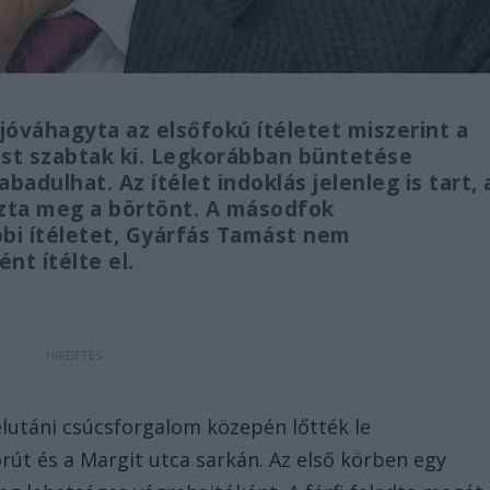
jóváhagyta az elsőfokú ítéletet miszerint a
st szabtak ki. Legkorábban büntetése
adulhat. Az ítélet indoklás jelenleg is tart, 
zta meg a börtönt. A másodfok
bi ítéletet, Gyárfás Tamást nem
t ítélte el.
élutáni csúcsforgalom közepén lőtték le
út és a Margit utca sarkán. Az első körben egy