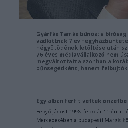
Gyárfás Tamás bűnös: a bíróság 
vádlottnak 7 év fegyházbünteté
négyötödének letöltése után szab
76 éves médiavállalkozó nem ús
megváltoztatta azonban a koráb
bűnsegédként, hanem felbujtókén
Egy albán férfit vettek őrizetbe
Fenyő Jánost 1998. február 11-én a d
Mercedesében a budapesti Margit kör