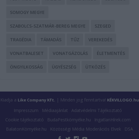
SOMOGY MEGYE
SZABOLCS-SZATMÁR-BEREG MEGYE
SZEGED
TRAGÉDIA
TÁMADÁS
TŰZ
VEREKEDÉS
VONATBALESET
VONATGÁZOLÁS
ÉLETMENTÉS
ÖNGYILKOSSÁG
ÜGYÉSZSÉG
ÜTKÖZÉS
Kiadja a
| Minden jog fenntartva!
Like Company Kft.
KÉKVILLOGO.hu
Impresszum
Médiaajánlat
Adatvédelmi Tájékoztató
Cookie tájékoztató
BudaPestkörnyéke.hu
IngatlanHírek.com
BalatonKörnyéke.hu
Közösségi Média Moderációs Elvek
DSA