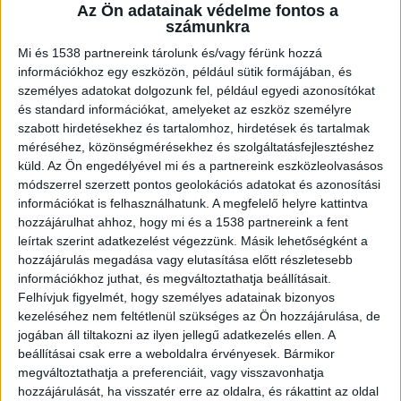
Az Ön adatainak védelme fontos a
Ugyancsak szombaton a sándorfalvi
számunkra
strandon is eltűnt egy ember, holttestét
Mi és 1538 partnereink tárolunk és/vagy férünk hozzá
búvárok találták meg szombat este.
információkhoz egy eszközön, például sütik formájában, és
személyes adatokat dolgozunk fel, például egyedi azonosítókat
és standard információkat, amelyeket az eszköz személyre
szabott hirdetésekhez és tartalomhoz, hirdetések és tartalmak
méréséhez, közönségmérésekhez és szolgáltatásfejlesztéshez
Felborult egy kenu
küld.
Az Ön engedélyével mi és a partnereink eszközleolvasásos
módszerrel szerzett pontos geolokációs adatokat és azonosítási
Egy kiránduló csoport volt a szemtanúja, annak a
információkat is felhasználhatunk. A megfelelő helyre kattintva
balesetnek, amikor szombat délelőtt felborult
hozzájárulhat ahhoz, hogy mi és a 1538 partnereink a fent
leírtak szerint adatkezelést végezzünk. Másik lehetőségként a
Tiszabecsen egy kenu és ketten a vízbe estek. A
hozzájárulás megadása vagy elutasítása előtt részletesebb
csoport tagjai hívták a hatóságokat, a
információkhoz juthat, és megváltoztathatja beállításait.
Felhívjuk figyelmét, hogy személyes adatainak bizonyos
szakemberek csónakokkal és drónokkal is keresik
kezeléséhez nem feltétlenül szükséges az Ön hozzájárulása, de
a férfit a Tiszában, eddig hiába.
A Kékvillogó
jogában áll tiltakozni az ilyen jellegű adatkezelés ellen. A
legfrissebb híreit ide kattintva éred el! A
beállításai csak erre a weboldalra érvényesek. Bármikor
megváltoztathatja a preferenciáit, vagy visszavonhatja
Facebookon már 341 ezernél is többen követnek
hozzájárulását, ha visszatér erre az oldalra, és rákattint az oldal