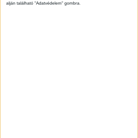
minket.
alján található "Adatvédelem" gombra.
Az egyik kiúszott
A baleset néhány perccel a vízre szállás után