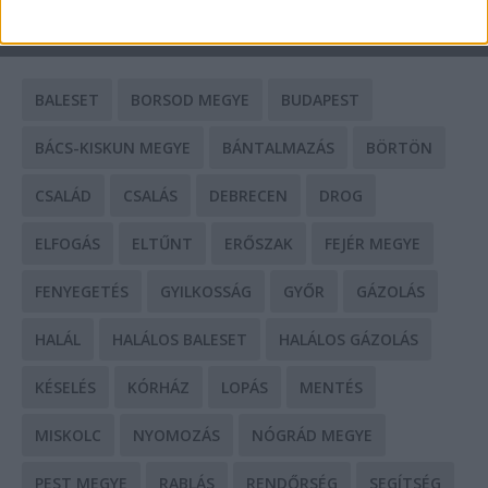
CÍMKÉK
BALESET
BORSOD MEGYE
BUDAPEST
BÁCS-KISKUN MEGYE
BÁNTALMAZÁS
BÖRTÖN
CSALÁD
CSALÁS
DEBRECEN
DROG
ELFOGÁS
ELTŰNT
ERŐSZAK
FEJÉR MEGYE
FENYEGETÉS
GYILKOSSÁG
GYŐR
GÁZOLÁS
HALÁL
HALÁLOS BALESET
HALÁLOS GÁZOLÁS
KÉSELÉS
KÓRHÁZ
LOPÁS
MENTÉS
MISKOLC
NYOMOZÁS
NÓGRÁD MEGYE
PEST MEGYE
RABLÁS
RENDŐRSÉG
SEGÍTSÉG