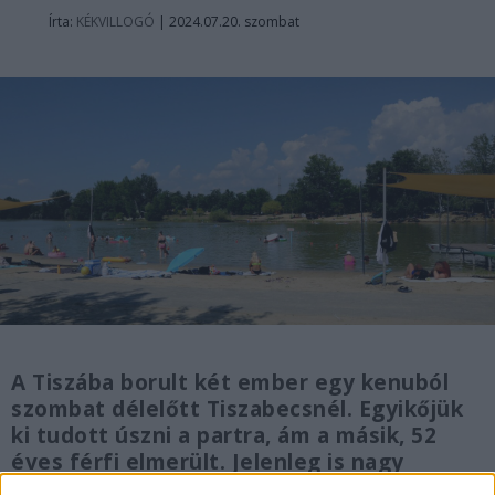
Írta:
KÉKVILLOGÓ
|
2024.07.20. szombat
A Tiszába borult két ember egy kenuból
szombat délelőtt Tiszabecsnél. Egyikőjük
ki tudott úszni a partra, ám a másik, 52
éves férfi elmerült. Jelenleg is nagy
erőkkel keresik a mentőcsoportok.