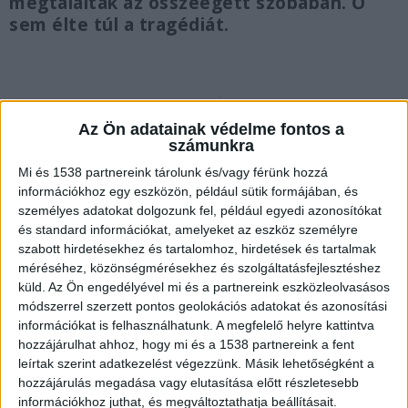
megtalálták az összeégett szobában. Ő
sem élte túl a tragédiát.
Kigyulladt egy ház
Az Ön adatainak védelme fontos a
számunkra
Este fél nyolckor érkezett a jelzés a
Mi és 1538 partnereink tárolunk és/vagy férünk hozzá
Katasztrófavédelemhez, amely szerint a
információkhoz egy eszközön, például sütik formájában, és
Nógrád vármegyei Egyházasdengelegen füst
személyes adatokat dolgozunk fel, például egyedi azonosítókat
és standard információkat, amelyeket az eszköz személyre
áramlik egy épületből, amelyben van valaki.
szabott hirdetésekhez és tartalomhoz, hirdetések és tartalmak
A Kékvillogó.hu legfrissebb híreit ide
méréséhez, közönségmérésekhez és szolgáltatásfejlesztéshez
kattintva éred el!
küld.
Az Ön engedélyével mi és a partnereink eszközleolvasásos
módszerrel szerzett pontos geolokációs adatokat és azonosítási
információkat is felhasználhatunk. A megfelelő helyre kattintva
hozzájárulhat ahhoz, hogy mi és a 1538 partnereink a fent
leírtak szerint adatkezelést végezzünk. Másik lehetőségként a
hozzájárulás megadása vagy elutasítása előtt részletesebb
információkhoz juthat, és megváltoztathatja beállításait.