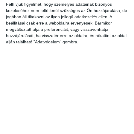
Felhívjuk figyelmét, hogy személyes adatainak bizonyos
kezeléséhez nem feltétlenül szükséges az Ön hozzájárulása, de
jogában áll tiltakozni az ilyen jellegű adatkezelés ellen. A
beállításai csak erre a weboldalra érvényesek. Bármikor
megváltoztathatja a preferenciáit, vagy visszavonhatja
hozzájárulását, ha visszatér erre az oldalra, és rákattint az oldal
alján található "Adatvédelem" gombra.
Egy ember és egy kutya is bennégett
A Rákóczi úton lévő százharminc négyzetméteres
családi házhoz négy járművel vonultak a tűzoltók.
Az épület oltása közben egy férfi holttestét
találták meg. Egy ágy és annak környezete égett
öt négyzetméteren, amelyet a tűzoltók
eloltottak. A tűzben egy kutya is elpusztult.