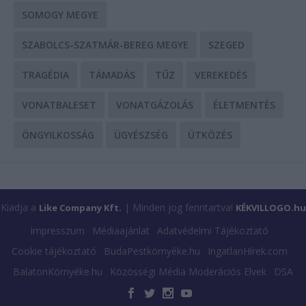
SOMOGY MEGYE
SZABOLCS-SZATMÁR-BEREG MEGYE
SZEGED
TRAGÉDIA
TÁMADÁS
TŰZ
VEREKEDÉS
VONATBALESET
VONATGÁZOLÁS
ÉLETMENTÉS
ÖNGYILKOSSÁG
ÜGYÉSZSÉG
ÜTKÖZÉS
Kiadja a
| Minden jog fenntartva!
Like Company Kft.
KÉKVILLOGO.hu
Impresszum
Médiaajánlat
Adatvédelmi Tájékoztató
Cookie tájékoztató
BudaPestkörnyéke.hu
IngatlanHírek.com
BalatonKörnyéke.hu
Közösségi Média Moderációs Elvek
DSA