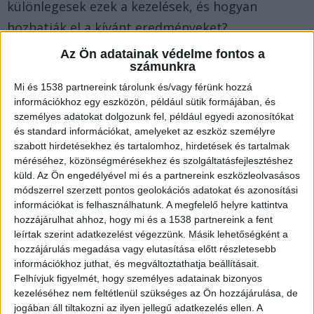
különlegesek ezek a kezelések, és hogyan
hozhatják el a kívánt eredményeket?
Az Ön adatainak védelme fontos a
számunkra
Hogyan működik a kollagén a bőrön?
Mi és 1538 partnereink tárolunk és/vagy férünk hozzá
információkhoz egy eszközön, például sütik formájában, és
Egyszerű kérdésnek tűnik, de vajon mi teszi a
személyes adatokat dolgozunk fel, például egyedi azonosítókat
kollagént a bőr számára annyira
és standard információkat, amelyeket az eszköz személyre
szabott hirdetésekhez és tartalomhoz, hirdetések és tartalmak
nélkülözhetetlenné? A kollagén, mint fehérje, a
méréséhez, közönségmérésekhez és szolgáltatásfejlesztéshez
bőr rugalmasságáért és feszességéért felelős. Az
küld.
Az Ön engedélyével mi és a partnereink eszközleolvasásos
módszerrel szerzett pontos geolokációs adatokat és azonosítási
idő múlásával termelése csökken. Az
információkat is felhasználhatunk. A megfelelő helyre kattintva
Alveolashop.hu által kínált kollagént tartalmazó
hozzájárulhat ahhoz, hogy mi és a 1538 partnereink a fent
termékek célja, hogy hatékonyan támogassák a
leírtak szerint adatkezelést végezzünk. Másik lehetőségként a
hozzájárulás megadása vagy elutasítása előtt részletesebb
bőr regenerálódási folyamatait.
információkhoz juthat, és megváltoztathatja beállításait.
Felhívjuk figyelmét, hogy személyes adatainak bizonyos
kezeléséhez nem feltétlenül szükséges az Ön hozzájárulása, de
A termékek különlegessége abban rejlik, hogy a
jogában áll tiltakozni az ilyen jellegű adatkezelés ellen. A