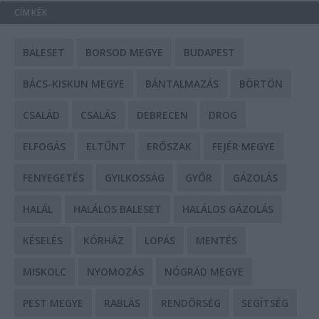
CÍMKÉK
BALESET
BORSOD MEGYE
BUDAPEST
BÁCS-KISKUN MEGYE
BÁNTALMAZÁS
BÖRTÖN
CSALÁD
CSALÁS
DEBRECEN
DROG
ELFOGÁS
ELTŰNT
ERŐSZAK
FEJÉR MEGYE
FENYEGETÉS
GYILKOSSÁG
GYŐR
GÁZOLÁS
HALÁL
HALÁLOS BALESET
HALÁLOS GÁZOLÁS
KÉSELÉS
KÓRHÁZ
LOPÁS
MENTÉS
MISKOLC
NYOMOZÁS
NÓGRÁD MEGYE
PEST MEGYE
RABLÁS
RENDŐRSÉG
SEGÍTSÉG