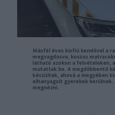
Másfél éves kisfiú kendővel a r
megvagdosva, koszos matracokon
látható azokon a felvételeken,
mutattak be. A megdöbbentő ké
készültek, ahová a megyében ki
elhanyagolt gyerekek kerülnek.
megnézni.