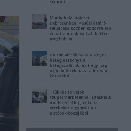
semmit
Munkahelyi baleset
Debrecenben: Vasúti átjáró
felújítása közben sodorta el a
vonat a munkásokat, ketten
meghaltak
Holtan vitták haza a súlyos
beteg asszonyt a
betegszállítók, akit egy nap
után küldtek haza a hatvani
kórházból
Trükkös tolvajok
szupermarketeknél: Ezekkel a
módszerrel lopják ki az
értékeket a gyanútlan
autósok kocsijából