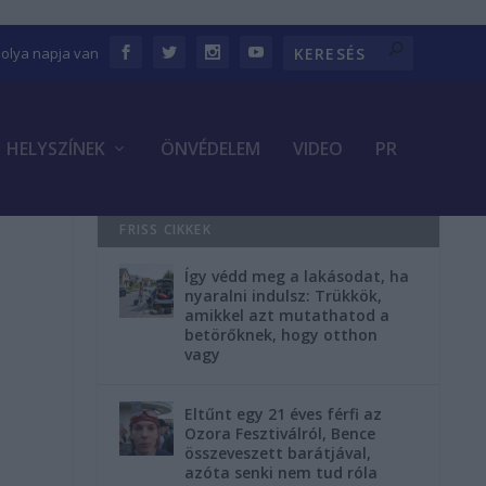
bolya napja van
HELYSZÍNEK
ÖNVÉDELEM
VIDEO
PR
FRISS CIKKEK
Így védd meg a lakásodat, ha
nyaralni indulsz: Trükkök,
amikkel azt mutathatod a
betörőknek, hogy otthon
vagy
Eltűnt egy 21 éves férfi az
Ozora Fesztiválról, Bence
összeveszett barátjával,
azóta senki nem tud róla