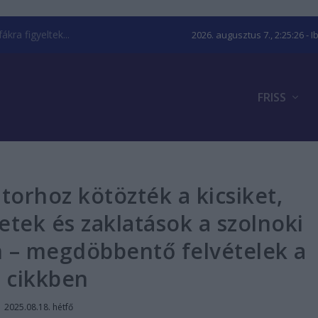
kra figyeltek...
2026. augusztus 7., 2:25:27
- I
FRISS
torhoz kötözték a kicsiket,
letek és zaklatások a szolnoki
 – megdöbbentő felvételek a
cikkben
|
2025.08.18. hétfő