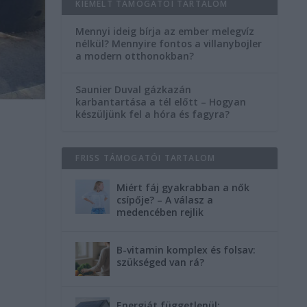
KIEMELT TÁMOGATÓI TARTALOM
Mennyi ideig bírja az ember melegvíz
nélkül? Mennyire fontos a villanybojler
a modern otthonokban?
Saunier Duval gázkazán
karbantartása a tél előtt – Hogyan
készüljünk fel a hóra és fagyra?
FRISS TÁMOGATÓI TARTALOM
Miért fáj gyakrabban a nők
csípője? – A válasz a
medencében rejlik
B-vitamin komplex és folsav:
szükséged van rá?
Energiát függetlenül: