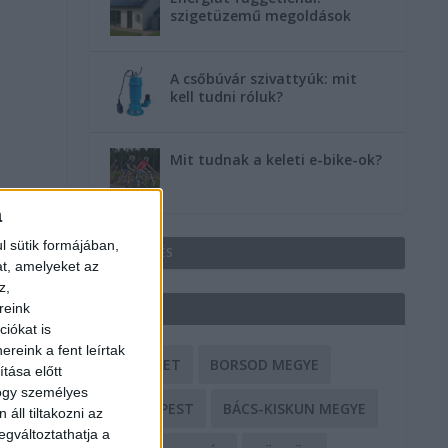
szigetüzemű megoldások
a
A csőbúvár szivattyúk: mit
kell tudni róluk?
Mit tudnak a keleti e-bike-ok?
a
l sütik formájában,
HIRDETÉS
at, amelyeket az
z,
reink
CÍMKÉK
iókat is
reink a fent leírtak
BALESET
BORSOD MEGYE
tása előtt
hogy személyes
BUDAPEST
BÁCS-KISKUN MEGYE
áll tiltakozni az
egváltoztathatja a