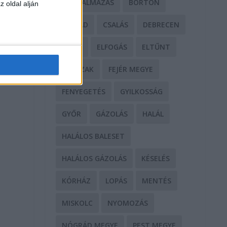
BÁNTALMAZÁS
BÖRTÖN
z oldal alján
CSALÁD
CSALÁS
DEBRECEN
DROG
ELFOGÁS
ELTŰNT
ERŐSZAK
FEJÉR MEGYE
FENYEGETÉS
GYILKOSSÁG
GYŐR
GÁZOLÁS
HALÁL
HALÁLOS BALESET
HALÁLOS GÁZOLÁS
KÉSELÉS
KÓRHÁZ
LOPÁS
MENTÉS
MISKOLC
NYOMOZÁS
NÓGRÁD MEGYE
PEST MEGYE