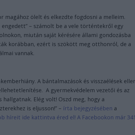
 magához ölelt és elkezdte fogdosni a melleim.
engedett” – számolt be a vele történtekről egy
 Szolnokon, miután saját kérésére állami gondozásba
ák korábban, ezért is szökött meg otthonról, de a
álmai vannak.
akemberhiány. A bántalmazások és visszaélések elle
ellehetetlenítése. A gyermekvédelem vezetői és az
 hallgatnak. Elég volt! Oszd meg, hogy a
zterekhez is eljusson!” –
írta bejegyzésében
a
bb híreit ide kattintva éred el! A Facebookon már 34