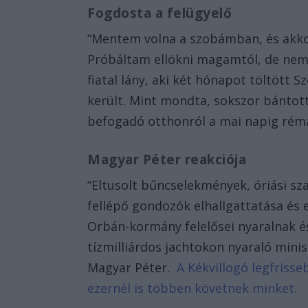
Fogdosta a felügyelő
“Mentem volna a szobámban, és akkor
Próbáltam ellökni magamtól, de nem 
fiatal lány, aki két hónapot töltött
került. Mint mondta, sokszor bántott
befogadó otthonról a mai napig rém
Magyar Péter reakciója
“Eltusolt bűncselekmények, óriási sz
fellépő gondozók elhallgattatása és 
Orbán-kormány felelősei nyaralnak és
tízmilliárdos jachtokon nyaraló minis
Magyar Péter.
A Kékvillogó legfrisse
ezernél is többen követnek minket.