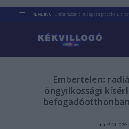
TRENDING:
Óriási razzia a budapesti piacokon, a kofá
Embertelen: radiá
öngyilkossági kísér
befogadóotthonban
Írta:
KÉKVILLOGÓ