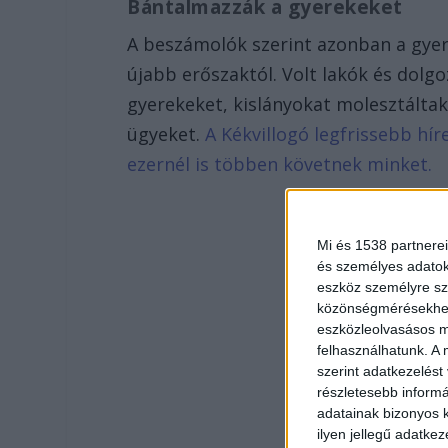
Bántalmazzák a gyerekeket
A beszámolók szerint azonban a gy
újabb erőszaktól. Volt lakók és dolgo
gyerekeket, kislányokat molesztáltak,
ügyeket.
A Kékvillogó legfrissebb hír
ezernél is többen követnek minket.
Mi és 1538 partnerei
és személyes adatoka
eszköz személyre sz
közönségmérésekhez 
eszközleolvasásos mó
felhasználhatunk. A 
szerint adatkezelést
részletesebb informác
adatainak bizonyos k
ilyen jellegű adatke