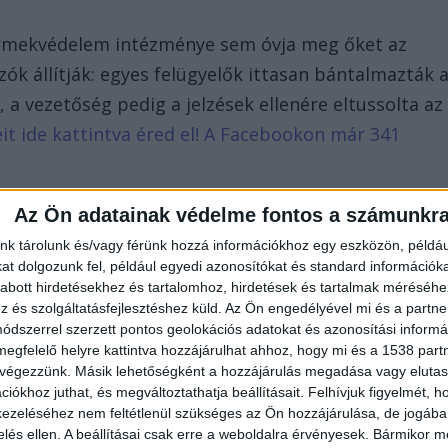
ermekvédelem intézménye sem óvja meg őket az
zók állítják: egyes felügyelők ittasan bántalmazták 
 a vezetőség pedig a jelzések ellenére eltussolta az
eit ide kattintva éred el! A Facebookon már 341
Az Ön adatainak védelme fontos a számunkr
nk tárolunk és/vagy férünk hozzá információkhoz egy eszközön, példáu
t dolgozunk fel, például egyedi azonosítókat és standard információk
abott hirdetésekhez és tartalomhoz, hirdetések és tartalmak méréséhe
és szolgáltatásfejlesztéshez küld.
Az Ön engedélyével mi és a partne
dszerrel szerzett pontos geolokációs adatokat és azonosítási informác
megfelelő helyre kattintva hozzájárulhat ahhoz, hogy mi és a 1538 partne
 végezzünk. Másik lehetőségként a hozzájárulás megadása vagy elutasí
iókhoz juthat, és megváltoztathatja beállításait.
Felhívjuk figyelmét, 
ezeléséhez nem feltétlenül szükséges az Ön hozzájárulása, de jogában 
zelés ellen. A beállításai csak erre a weboldalra érvényesek. Bármikor m