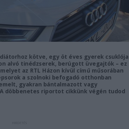
adiátorhoz kötve, egy öt éves gyerek csuklója
 alvó tinédzserek, berúgott üvegajtók – ez
 amelyet az RTL Házon kívül című műsorában
psorok a szolnoki befogadó otthonban
emelt, gyakran bántalmazott vagy
 A döbbenetes riportot cikkünk végén tudod