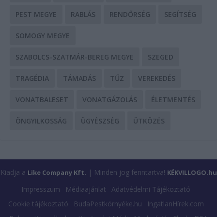
PEST MEGYE
RABLÁS
RENDŐRSÉG
SEGÍTSÉG
SOMOGY MEGYE
SZABOLCS-SZATMÁR-BEREG MEGYE
SZEGED
TRAGÉDIA
TÁMADÁS
TŰZ
VEREKEDÉS
VONATBALESET
VONATGÁZOLÁS
ÉLETMENTÉS
ÖNGYILKOSSÁG
ÜGYÉSZSÉG
ÜTKÖZÉS
Kiadja a
| Minden jog fenntartva!
Like Company Kft.
KÉKVILLOGO.hu
Impresszum
Médiaajánlat
Adatvédelmi Tájékoztató
Cookie tájékoztató
BudaPestkörnyéke.hu
IngatlanHírek.com