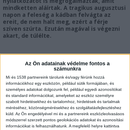
nyilatkozatot is megfogalmaztak, amit
mindketten aláírtak. A tragikus augusztusi
napon a feleség a kádban felvágta az
ereit, de nem halt meg, ezért a férje
szíven szúrta. Ezután magával is végezni
akart, de túlélte.
Az Ön adatainak védelme fontos a
Befektette a feleségét a kádba
számunkra
Mi és 1538 partnereink tárolunk és/vagy férünk hozzá
2023 augusztusában rendőrök vonultak egy
információkhoz egy eszközön, például sütik formájában, és
újbudai társasházi lakásba, ahol a 80 év körüli
személyes adatokat dolgozunk fel, például egyedi azonosítókat
és standard információkat, amelyeket az eszköz személyre
István és vele nagyjából egykorú felesége, Erika
szabott hirdetésekhez és tartalomhoz, hirdetések és tartalmak
élt. Amikor a hatóság emberei beléptek, sokkot
méréséhez, közönségmérésekhez és szolgáltatásfejlesztéshez
kaptak, ugyanis az asszonyt a kádban találták
küld.
Az Ön engedélyével mi és a partnereink eszközleolvasásos
módszerrel szerzett pontos geolokációs adatokat és azonosítási
holtan, míg férjét, Istvánt, szúrt sebekkel az
információkat is felhasználhatunk. A megfelelő helyre kattintva