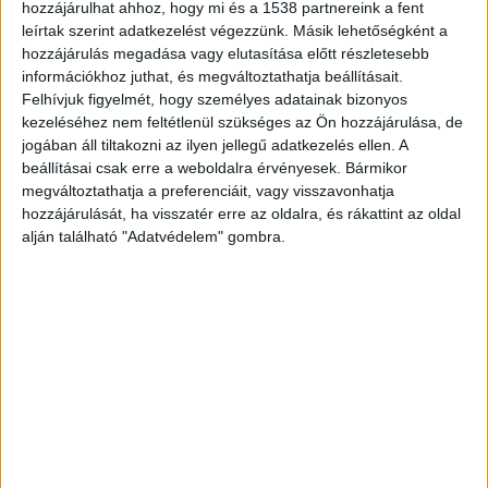
egyik szobában csurom véresen. A férfi életét
hozzájárulhat ahhoz, hogy mi és a 1538 partnereink a fent
leírtak szerint adatkezelést végezzünk. Másik lehetőségként a
meg tudták menteni, de később neki emberölés
hozzájárulás megadása vagy elutasítása előtt részletesebb
bűntett miatt kellett felelnie a bíróságon.
A
információkhoz juthat, és megváltoztathatja beállításait.
Felhívjuk figyelmét, hogy személyes adatainak bizonyos
Kékvillogó legfrissebb híreit ide kattintva éred el!
kezeléséhez nem feltétlenül szükséges az Ön hozzájárulása, de
A Facebookon már 341 ezernél is többen
jogában áll tiltakozni az ilyen jellegű adatkezelés ellen. A
követnek minket.
beállításai csak erre a weboldalra érvényesek. Bármikor
megváltoztathatja a preferenciáit, vagy visszavonhatja
hozzájárulását, ha visszatér erre az oldalra, és rákattint az oldal
alján található "Adatvédelem" gombra.