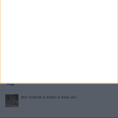
FRISS TÁMOGATÓI TARTALOM
Miért fáj gyakrabban a nők csípője? – A válasz a
medencében rejlik
B-vitamin komplex és folsav: szükséged van rá?
Energiát függetlenül: szigetüzemű megoldások
A csőbúvár szivattyúk: mit kell tudni róluk?
Mit tudnak a keleti e-bike-ok?