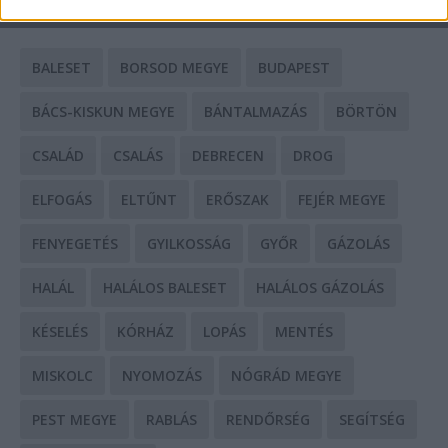
CÍMKÉK
BALESET
BORSOD MEGYE
BUDAPEST
BÁCS-KISKUN MEGYE
BÁNTALMAZÁS
BÖRTÖN
CSALÁD
CSALÁS
DEBRECEN
DROG
ELFOGÁS
ELTŰNT
ERŐSZAK
FEJÉR MEGYE
FENYEGETÉS
GYILKOSSÁG
GYŐR
GÁZOLÁS
HALÁL
HALÁLOS BALESET
HALÁLOS GÁZOLÁS
KÉSELÉS
KÓRHÁZ
LOPÁS
MENTÉS
MISKOLC
NYOMOZÁS
NÓGRÁD MEGYE
PEST MEGYE
RABLÁS
RENDŐRSÉG
SEGÍTSÉG