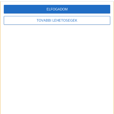
ELFOGADOM
TOVÁBBI LEHETŐSÉGEK
MEGOSZTÁS:
Előző
Következő