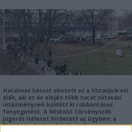
Hatalmas káoszt okozott az a tiszaújvárosi
diák, aki az év elején több tucat oktatási
intézménynek küldött ki robbantásos
fenyegetést. A Miskolci Törvényszék
jogerős ítéletet hirdetett az ügyben: a
fiatal megúszta a börtönt, de