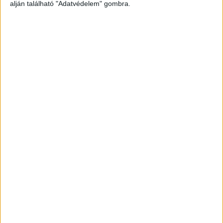
alján található "Adatvédelem" gombra.
fejében a terv: elhatározta, hogy lemásolja a
mintát, és a saját iskolájára is ráijeszt.
A
Kékvillogó legfrissebb híreit ide kattintva éred el!
A Facebookon már 342 ezernél is többen
követnek minket.