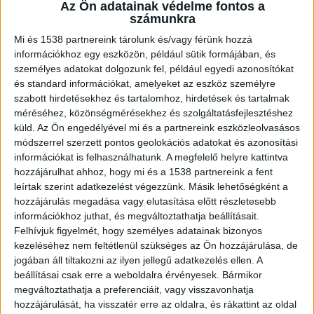
terrorcselekmény elkövetésével
Az Ön adatainak védelme fontos a
fenyegetés bűntette miatt komoly
számunkra
büntetést kapott.
Mi és 1538 partnereink tárolunk és/vagy férünk hozzá
információkhoz egy eszközön, például sütik formájában, és
személyes adatokat dolgozunk fel, például egyedi azonosítókat
és standard információkat, amelyeket az eszköz személyre
szabott hirdetésekhez és tartalomhoz, hirdetések és tartalmak
300 iskolának küldött levelet
méréséhez, közönségmérésekhez és szolgáltatásfejlesztéshez
küld.
Az Ön engedélyével mi és a partnereink eszközleolvasásos
A fiatal a 2024-2025-ös tanévben egy tiszaújvárosi
módszerrel szerzett pontos geolokációs adatokat és azonosítási
információkat is felhasználhatunk. A megfelelő helyre kattintva
szakképző iskola tanulója volt, de a tanulás
hozzájárulhat ahhoz, hogy mi és a 1538 partnereink a fent
helyett inkább a lógást választott. Szeptember
leírtak szerint adatkezelést végezzünk. Másik lehetőségként a
hozzájárulás megadása vagy elutasítása előtt részletesebb
végétől kezdve folyamatosan és igazolatlanul
információkhoz juthat, és megváltoztathatja beállításait.
hiányzott az órákról. A fiú az interneten
Felhívjuk figyelmét, hogy személyes adatainak bizonyos
böngészve bukkant rá arra a levélre, amellyel
kezeléséhez nem feltétlenül szükséges az Ön hozzájárulása, de
jogában áll tiltakozni az ilyen jellegű adatkezelés ellen. A
2025 januárjában közel 300 magyarországi
beállításai csak erre a weboldalra érvényesek. Bármikor
oktatási intézményt fenyegettek meg
megváltoztathatja a preferenciáit, vagy visszavonhatja
hozzájárulását, ha visszatér erre az oldalra, és rákattint az oldal
bombamerénylettel. Ekkor született meg a