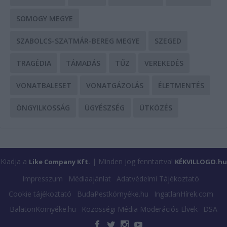
SOMOGY MEGYE
SZABOLCS-SZATMÁR-BEREG MEGYE
SZEGED
TRAGÉDIA
TÁMADÁS
TŰZ
VEREKEDÉS
VONATBALESET
VONATGÁZOLÁS
ÉLETMENTÉS
ÖNGYILKOSSÁG
ÜGYÉSZSÉG
ÜTKÖZÉS
Kiadja a
| Minden jog fenntartva!
Like Company Kft.
KÉKVILLOGO.hu
Impresszum
Médiaajánlat
Adatvédelmi Tájékoztató
Cookie tájékoztató
BudaPestkörnyéke.hu
IngatlanHírek.com
BalatonKörnyéke.hu
Közösségi Média Moderációs Elvek
DSA