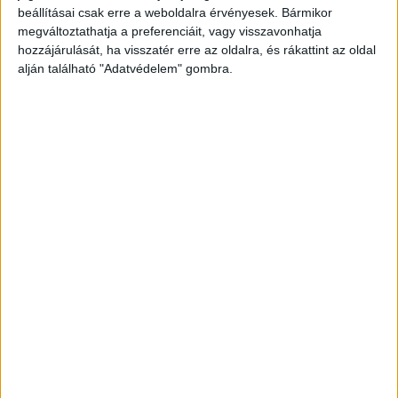
beállításai csak erre a weboldalra érvényesek. Bármikor
megváltoztathatja a preferenciáit, vagy visszavonhatja
hozzájárulását, ha visszatér erre az oldalra, és rákattint az oldal
alján található "Adatvédelem" gombra.
Az áldozat aznap jött ki a kórházból
A vádirat szerint a férfi és 48 éves társa
hajléktalanként élt Csepelen az éjszakát a Görgey
Artúr téren lévő parkban töltötték egy szintén
hajléktalan férfiismerősük társaságában, aki
aznap jött ki a kórházból és segítséget kért. –
írta
a 24.hu