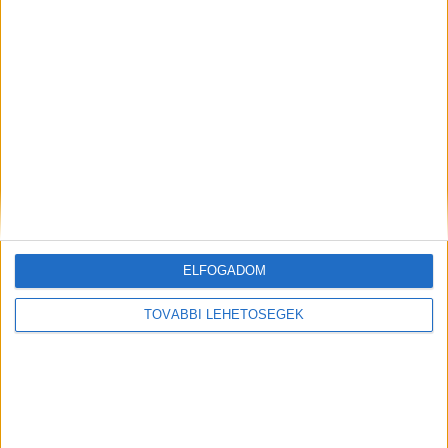
gyanúsítható 35 éves B. Zoltánt.
Mindent alaposan átnéztek a helyszínelők
ELFOGADOM
TOVÁBBI LEHETŐSÉGEK
A Kékvillogó.hu legfrissebb híreit ide kattintva
éred el!