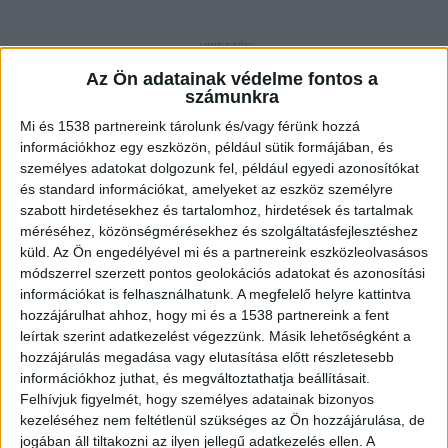
Életfogytiglant kért rá az ügyész
Az Ön adatainak védelme fontos a
számunkra
Vádat emelt a Fővárosi Főügyészség és
Mi és 1538 partnereink tárolunk és/vagy férünk hozzá
életfogytig tartó fegyházbüntetést kért arra a 36
információkhoz egy eszközön, például sütik formájában, és
személyes adatokat dolgozunk fel, például egyedi azonosítókat
éves férfira aki 2021 őszén agyonverte ismerősét
és standard információkat, amelyeket az eszköz személyre
egy csepeli parkban.
A Kékvillogó.hu legfrissebb
szabott hirdetésekhez és tartalomhoz, hirdetések és tartalmak
híreit ide kattintva éred el!
méréséhez, közönségmérésekhez és szolgáltatásfejlesztéshez
küld.
Az Ön engedélyével mi és a partnereink eszközleolvasásos
módszerrel szerzett pontos geolokációs adatokat és azonosítási
információkat is felhasználhatunk. A megfelelő helyre kattintva
hozzájárulhat ahhoz, hogy mi és a 1538 partnereink a fent
leírtak szerint adatkezelést végezzünk. Másik lehetőségként a
hozzájárulás megadása vagy elutasítása előtt részletesebb
információkhoz juthat, és megváltoztathatja beállításait.
Felhívjuk figyelmét, hogy személyes adatainak bizonyos
kezeléséhez nem feltétlenül szükséges az Ön hozzájárulása, de
jogában áll tiltakozni az ilyen jellegű adatkezelés ellen. A