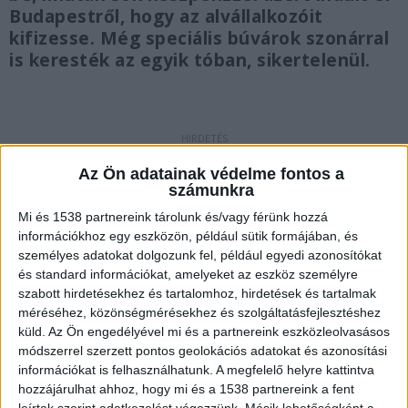
Budapestről, hogy az alvállalkozóit
kifizesse. Még speciális búvárok szonárral
is keresték az egyik tóban, sikertelenül.
Gyöngyösre ment
Az Ön adatainak védelme fontos a
számunkra
A 23 éves budapesti férfi feleségével és
Mi és 1538 partnereink tárolunk és/vagy férünk hozzá
kisgyermekivel a múlt pénteken autózott
információkhoz egy eszközön, például sütik formájában, és
Gyöngyösre, ahol alvállalkozóként egy
személyes adatokat dolgozunk fel, például egyedi azonosítókat
és standard információkat, amelyeket az eszköz személyre
építkezésen dolgozott az embereivel. Aznap
szabott hirdetésekhez és tartalomhoz, hirdetések és tartalmak
fizetéseket kellett volna osztania nekik, de ez
méréséhez, közönségmérésekhez és szolgáltatásfejlesztéshez
már nem történt meg.
A Kékvillogó.hu
küld.
Az Ön engedélyével mi és a partnereink eszközleolvasásos
módszerrel szerzett pontos geolokációs adatokat és azonosítási
legfrissebb híreit ide kattintva éred el!
információkat is felhasználhatunk. A megfelelő helyre kattintva
hozzájárulhat ahhoz, hogy mi és a 1538 partnereink a fent