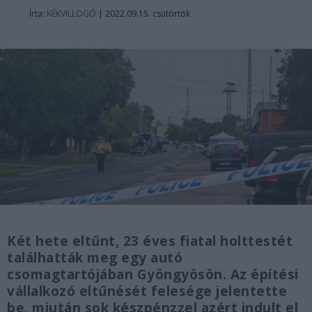
Írta:
KÉKVILLOGÓ
|
2022.09.15. csütörtök
Két hete eltűnt, 23 éves fiatal holttestét
találhatták meg egy autó
csomagtartójában Gyöngyösön. Az építési
vállalkozó eltűnését felesége jelentette
be, miután sok készpénzzel azért indult el