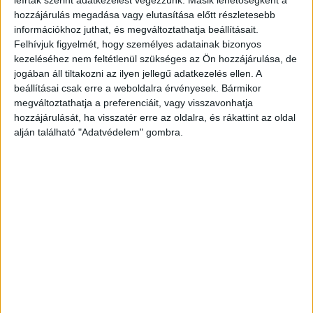
leírtak szerint adatkezelést végezzünk. Másik lehetőségként a
hozzájárulás megadása vagy elutasítása előtt részletesebb
információkhoz juthat, és megváltoztathatja beállításait.
Felhívjuk figyelmét, hogy személyes adatainak bizonyos
kezeléséhez nem feltétlenül szükséges az Ön hozzájárulása, de
jogában áll tiltakozni az ilyen jellegű adatkezelés ellen. A
beállításai csak erre a weboldalra érvényesek. Bármikor
megváltoztathatja a preferenciáit, vagy visszavonhatja
hozzájárulását, ha visszatér erre az oldalra, és rákattint az oldal
alján található "Adatvédelem" gombra.
Pénzt kellett átvennie
Azt tervezte, hogy találkozik az építtető
emberével, hogy átvegye a fizetségekre és az
anyagra szánt összeget tőle, nagyjából másfél