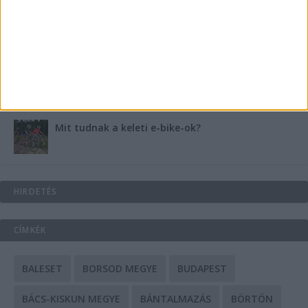
Energiát függetlenül: szigetüzemű megoldások
A csőbúvár szivattyúk: mit kell tudni róluk?
Mit tudnak a keleti e-bike-ok?
HIRDETÉS
CÍMKÉK
BALESET
BORSOD MEGYE
BUDAPEST
BÁCS-KISKUN MEGYE
BÁNTALMAZÁS
BÖRTÖN