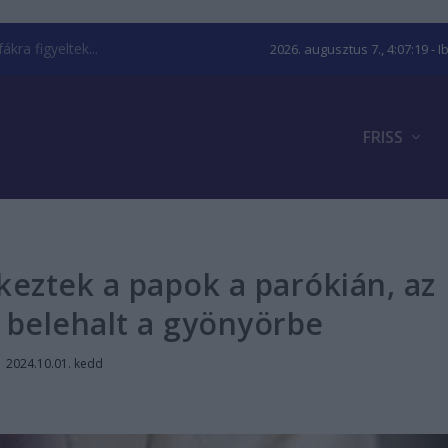
kra figyeltek...
2026. augusztus 7., 4:07:19
- I
FRISS
keztek a papok a parókián, az
z belehalt a gyönyörbe
|
2024.10.01. kedd