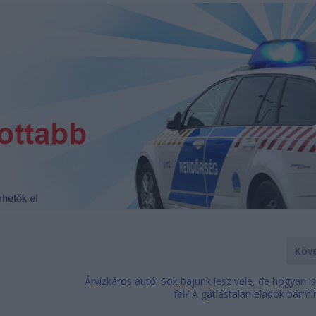
Köv
Árvízkáros autó: Sok bajunk lesz vele, de hogyan 
fel? A gátlástalan eladók bárm