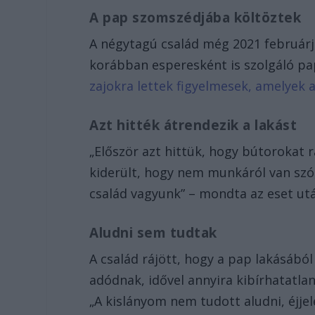
A pap szomszédjába költöztek
A négytagú család még 2021 februárj
korábban esperesként is szolgáló 
zajokra lettek figyelmesek, amelyek 
Azt hitték átrendezik a lakást
„Először azt hittük, hogy bútorokat 
kiderült, hogy nem munkáról van szó,
család vagyunk” – mondta az eset ut
Aludni sem tudtak
A család rájött, hogy a pap lakásábó
adódnak, idővel annyira kibírhatatlan
„A kislányom nem tudott aludni, éjjel