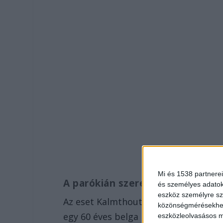
Mi és 1538 partnerei
A parókián szerelmeskedtek
és személyes adatoka
eszköz személyre sz
Az eset Kalmthout településen, Antwe
közönségmérésekhez 
egy 60 éves belga pappal volt együtt 
eszközleolvasásos mó