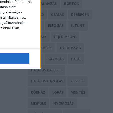
reink a fent leírtak
BÁNTALMAZÁS
BÖRTÖN
k
tása előtt
hogy személyes
CSALÁD
CSALÁS
DEBRECEN
áll tiltakozni az
egváltoztathatja a
DROG
ELFOGÁS
ELTŰNT
z oldal alján
ERŐSZAK
FEJÉR MEGYE
FENYEGETÉS
GYILKOSSÁG
t
GYŐR
GÁZOLÁS
HALÁL
HALÁLOS BALESET
HALÁLOS GÁZOLÁS
KÉSELÉS
KÓRHÁZ
LOPÁS
MENTÉS
MISKOLC
NYOMOZÁS