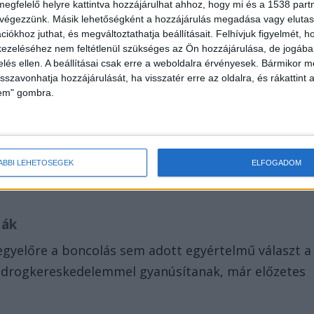
megfelelő helyre kattintva hozzájárulhat ahhoz, hogy mi és a 1538 partne
d el! A Facebookon már 341 ezernél is többen követne
 végezzünk. Másik lehetőségként a hozzájárulás megadása vagy elutasí
iókhoz juthat, és megváltoztathatja beállításait.
Felhívjuk figyelmét, 
ezeléséhez nem feltétlenül szükséges az Ön hozzájárulása, de jogában 
zelés ellen. A beállításai csak erre a weboldalra érvényesek. Bármikor m
isszavonhatja hozzájárulását, ha visszatér erre az oldalra, és rákattint a
lem" gombra.
 éjfél után hívta a mentőket, de a brit lelkész életé
zás során kiderült, hogy a férfiak többek között
ÁBBI LEHETŐSÉGEK
ELFOGADOM
ják
egyelőre a boncolás sem adott egyértelmű választ a
it drogkereskedelemmel gyanúsítanak, már előzetes