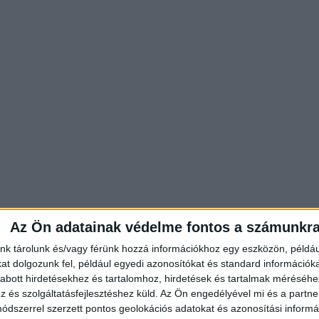
Az Ön adatainak védelme fontos a számunkr
nk tárolunk és/vagy férünk hozzá információkhoz egy eszközön, példáu
t dolgozunk fel, például egyedi azonosítókat és standard információk
abott hirdetésekhez és tartalomhoz, hirdetések és tartalmak méréséhe
rpen északi részén történt csütörtök este. A férfi
és szolgáltatásfejlesztéshez küld.
Az Ön engedélyével mi és a partne
a parókián, ám hirtelen rosszul lett.
A Kékvillogó
dszerrel szerzett pontos geolokációs adatokat és azonosítási informác