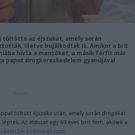
l töltötte az éjszakát, amely során
tták, illetve bujálkodtak is. Amikor a brit
 hiába hívta a mentőket, a másik férfit már
lga papot drogkereskedelem gyanújával
appal töltött éjszaka után, amely során drogokat
léptek. Az áldozat egy 69 éves brit férfi, akinek a
számol be a cbsnews.com.