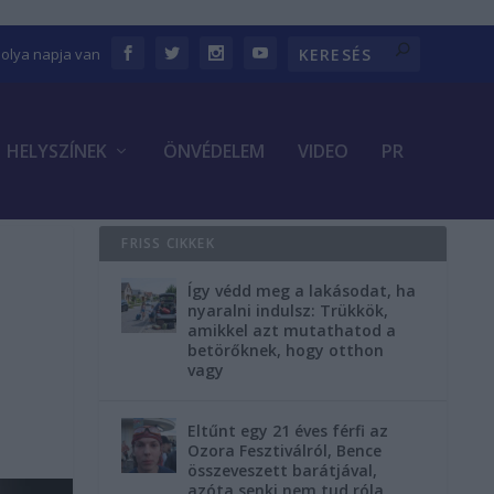
bolya napja van
HELYSZÍNEK
ÖNVÉDELEM
VIDEO
PR
FRISS CIKKEK
Így védd meg a lakásodat, ha
nyaralni indulsz: Trükkök,
amikkel azt mutathatod a
betörőknek, hogy otthon
vagy
Eltűnt egy 21 éves férfi az
Ozora Fesztiválról, Bence
összeveszett barátjával,
azóta senki nem tud róla