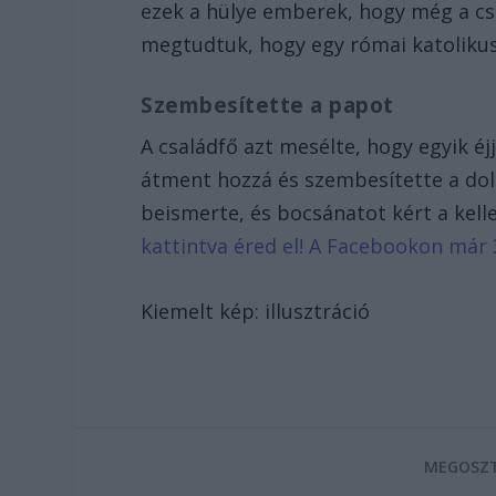
ezek a hülye emberek, hogy még a csi
megtudtuk, hogy egy római katolikus 
Szembesítette a papot
A családfő azt mesélte, hogy egyik éj
átment hozzá és szembesítette a dolo
beismerte, és bocsánatot kért a kel
kattintva éred el! A Facebookon már 
Kiemelt kép: illusztráció
MEGOSZT