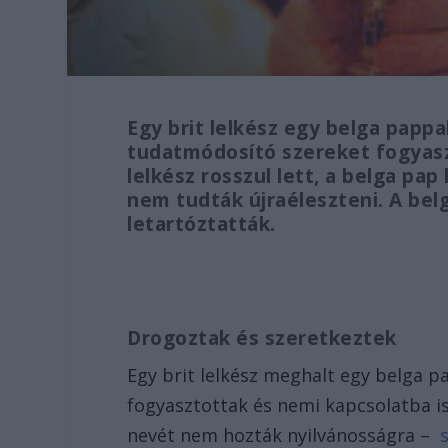
Egy brit lelkész egy belga pappa
tudatmódosító szereket fogyaszto
lelkész rosszul lett, a belga pap
nem tudták újraéleszteni. A be
letartóztatták.
Drogoztak és szeretkeztek
Egy brit lelkész meghalt egy belga p
fogyasztottak és nemi kapcsolatba is 
nevét nem hozták nyilvánosságra –