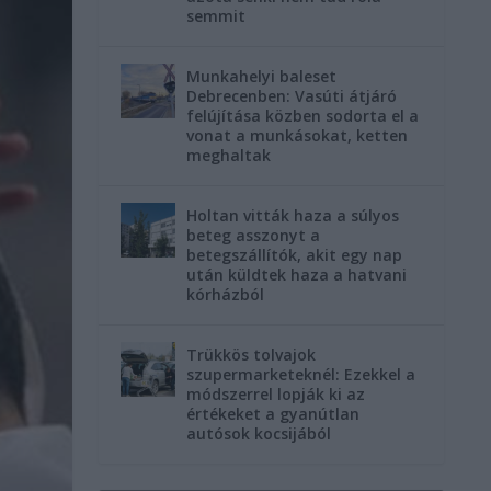
semmit
Munkahelyi baleset
Debrecenben: Vasúti átjáró
felújítása közben sodorta el a
vonat a munkásokat, ketten
meghaltak
Holtan vitták haza a súlyos
beteg asszonyt a
betegszállítók, akit egy nap
után küldtek haza a hatvani
kórházból
Trükkös tolvajok
szupermarketeknél: Ezekkel a
módszerrel lopják ki az
értékeket a gyanútlan
autósok kocsijából