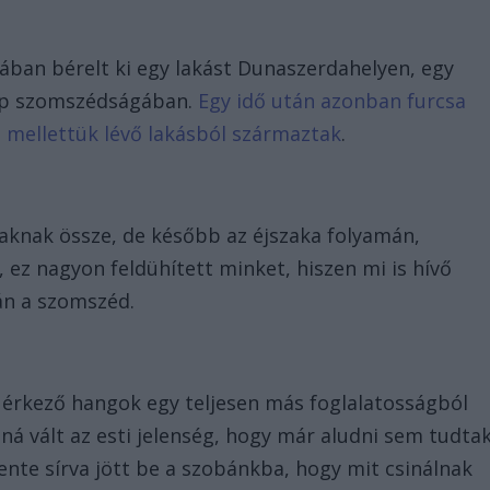
ában bérelt ki egy lakást Dunaszerdahelyen, egy
pap szomszédságában.
Egy idő után azonban furcsa
a mellettük lévő lakásból származtak
.
raknak össze, de később az éjszaka folyamán,
 ez nagyon feldühített minket, hiszen mi is hívő
án a szomszéd.
l érkező hangok egy teljesen más foglalatosságból
ná vált az esti jelenség, hogy már aludni sem tudtak
ente sírva jött be a szobánkba, hogy mit csinálnak