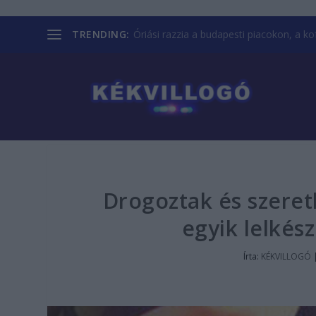
TRENDING:
Óriási razzia a budapesti piacokon, a kofá
Drogoztak és szeret
egyik lelkés
Írta:
KÉKVILLOGÓ