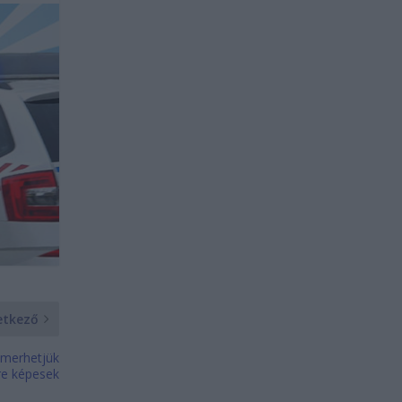
etkező
ismerhetjük
ire képesek