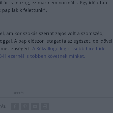
llár is mozog, ez már nem normális. Egy idő után
pap lakik felettünk” .
jel, amikor szokás szerint zajos volt a szomszéd,
ggal. A pap először letagadta az egészet, de idővel
lemetlenségért.
A Kékvillogó legfrissebb híreit ide
341 ezernél is többen követnek minket.
ÁS: