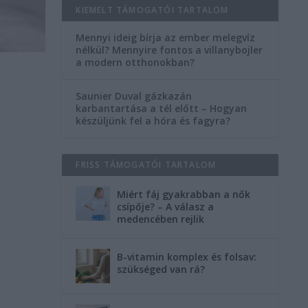
KIEMELT TÁMOGATÓI TARTALOM
Mennyi ideig bírja az ember melegvíz
nélkül? Mennyire fontos a villanybojler
a modern otthonokban?
Saunier Duval gázkazán
karbantartása a tél előtt – Hogyan
készüljünk fel a hóra és fagyra?
FRISS TÁMOGATÓI TARTALOM
Miért fáj gyakrabban a nők
csípője? – A válasz a
medencében rejlik
B-vitamin komplex és folsav:
szükséged van rá?